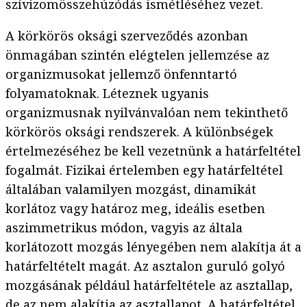
szívizomösszehúzódás ismétléséhez vezet.
A körkörös oksági szerveződés azonban
önmagában szintén elégtelen jellemzése az
organizmusokat jellemző önfenntartó
folyamatoknak. Léteznek ugyanis
organizmusnak nyilvánvalóan nem tekinthető
körkörös oksági rendszerek. A különbségek
értelmezéséhez be kell vezetnünk a határfeltétel
fogalmát. Fizikai értelemben egy határfeltétel
általában valamilyen mozgást, dinamikát
korlátoz vagy határoz meg, ideális esetben
aszimmetrikus módon, vagyis az általa
korlátozott mozgás lényegében nem alakítja át a
határfeltételt magát. Az asztalon guruló golyó
mozgásának például határfeltétele az asztallap,
de az nem alakítja az asztallapot. A határfeltétel