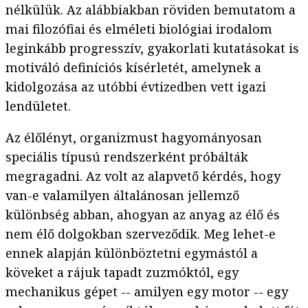
nélkülük. Az alábbiakban röviden bemutatom a
mai filozófiai és elméleti biológiai irodalom
leginkább progresszív, gyakorlati kutatásokat is
motiváló definíciós kísérletét, amelynek a
kidolgozása az utóbbi évtizedben vett igazi
lendületet.
Az élőlényt, organizmust hagyományosan
speciális típusú rendszerként próbálták
megragadni. Az volt az alapvető kérdés, hogy
van-e valamilyen általánosan jellemző
különbség abban, ahogyan az anyag az élő és
nem élő dolgokban szerveződik. Meg lehet-e
ennek alapján különböztetni egymástól a
köveket a rájuk tapadt zuzmóktól, egy
mechanikus gépet -- amilyen egy motor -- egy