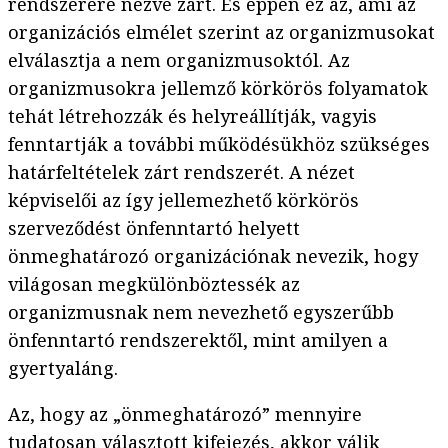
rendszerére nézve zárt. És éppen ez az, ami az
organizációs elmélet szerint az organizmusokat
elválasztja a nem organizmusoktól. Az
organizmusokra jellemző körkörös folyamatok
tehát létrehozzák és helyreállítják, vagyis
fenntartják a további működésükhöz szükséges
határfeltételek zárt rendszerét. A nézet
képviselői az így jellemezhető körkörös
szerveződést önfenntartó helyett
önmeghatározó organizációnak nevezik, hogy
világosan megkülönböztessék az
organizmusnak nem nevezhető egyszerűbb
önfenntartó rendszerektől, mint amilyen a
gyertyaláng.
Az, hogy az „önmeghatározó” mennyire
tudatosan választott kifejezés, akkor válik