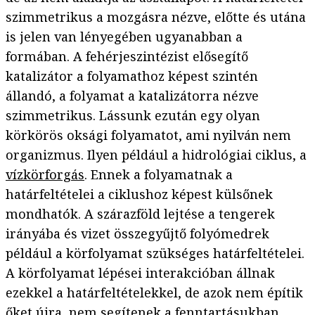
szimmetrikus a mozgásra nézve, előtte és utána
is jelen van lényegében ugyanabban a
formában. A fehérjeszintézist elősegítő
katalizátor a folyamathoz képest szintén
állandó, a folyamat a katalizátorra nézve
szimmetrikus. Lássunk ezután egy olyan
körkörös oksági folyamatot, ami nyilván nem
organizmus. Ilyen például a hidrológiai ciklus, a
vízkörforgás
. Ennek a folyamatnak a
határfeltételei a ciklushoz képest külsőnek
mondhatók. A szárazföld lejtése a tengerek
irányába és vizet összegyűjtő folyómedrek
például a körfolyamat szükséges határfeltételei.
A körfolyamat lépései interakcióban állnak
ezekkel a határfeltételekkel, de azok nem építik
őket újra, nem segítenek a fenntartásukban,