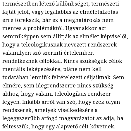
természetben létező különbséget, természeti
fajtát jelöl, vagy legalábbis az elméletalkotás
erre törekszik, bár ez a meghatározás nem
mentes a problémáktól. Ugyanakkor azt
semmiképpen sem állítják az elmélet képviselői,
hogy a teleologikusnak nevezett rendszerek
valamilyen szó szerinti értelemben
rendelkeznek célokkal. Nincs szükségük célok
mentális leképezésére, pláne nem kell
tudatában lenniük feltételezett céljaiknak. Sem
elmére, sem idegrendszerre nincs szükség
ahhoz, hogy valami teleologikus rendszer
legyen. Inkább arról van szó, hogy ezek olyan
rendszerek, amelyek viselkedésére a
legegyszerűbb átfogó magyarázatot az adja, ha
feltesszük, hogy egy alapvető célt követnek.