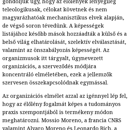
gondoljuk úgy, hogy az élőlények lényegileg
teleologikusak, célokat követnek és nem
magyarázhatóak mechanisztikus elvek alapján,
de végső soron tévedünk. A képességek
listájához később mások hozzáadták a külső és a
belső világ elhatárolását, szelektív elválasztását,
valamint az önszabályozás képességét. Az
organizmusok itt tárgyalt, úgynevezett
organizációs, a szerveződés módjára
koncentráló elméletében, ezek a jellemzők
szervesen összekapcsolódnak egymással.
Az organizációs elmélet azzal az igénnyel lép fel,
hogy az élőlény fogalmát képes a tudományos
praxis szempontjából is termékeny módon
meghatározni. Mossio Moreno, a francia CNRS
valamint
Alvaro Moreno
és
Leonardo Bich
, a