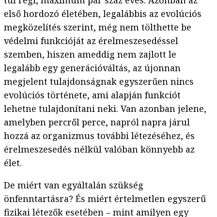
túl régi, maximum pár száz éves. Azonban az
első hordozó életében, legalábbis az evolúciós
megközelítés szerint, még nem tölthette be
védelmi funkcióját az érelmeszesedéssel
szemben, hiszen ameddig nem zajlott le
legalább egy generációváltás, az újonnan
megjelent tulajdonságnak egyszerűen nincs
evolúciós története, ami alapján funkciót
lehetne tulajdonítani neki. Van azonban jelene,
amelyben percről perce, napról napra járul
hozzá az organizmus további létezéséhez, és
érelmeszesedés nélkül valóban könnyebb az
élet.
De miért van egyáltalán szükség
önfenntartásra? És miért értelmetlen egyszerű
fizikai létezők esetében – mint amilyen egy