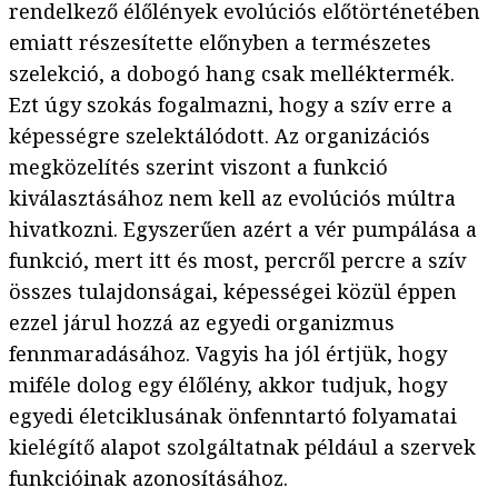
rendelkező élőlények evolúciós előtörténetében
emiatt részesítette előnyben a természetes
szelekció, a dobogó hang csak melléktermék.
Ezt úgy szokás fogalmazni, hogy a szív erre a
képességre szelektálódott. Az organizációs
megközelítés szerint viszont a funkció
kiválasztásához nem kell az evolúciós múltra
hivatkozni. Egyszerűen azért a vér pumpálása a
funkció, mert itt és most, percről percre a szív
összes tulajdonságai, képességei közül éppen
ezzel járul hozzá az egyedi organizmus
fennmaradásához. Vagyis ha jól értjük, hogy
miféle dolog egy élőlény, akkor tudjuk, hogy
egyedi életciklusának önfenntartó folyamatai
kielégítő alapot szolgáltatnak például a szervek
funkcióinak azonosításához.