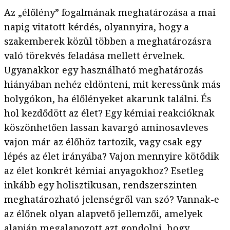
Az „élőlény” fogalmának meghatározása a mai
napig vitatott kérdés, olyannyira, hogy a
szakemberek közül többen a meghatározásra
való törekvés feladása mellett érvelnek.
Ugyanakkor egy használható meghatározás
hiányában nehéz eldönteni, mit keressünk más
bolygókon, ha élőlényeket akarunk találni. És
hol kezdődött az élet? Egy kémiai reakcióknak
köszönhetően lassan kavargó aminosavleves
vajon már az élőhöz tartozik, vagy csak egy
lépés az élet irányába? Vajon mennyire kötődik
az élet konkrét kémiai anyagokhoz? Esetleg
inkább egy holisztikusan, rendszerszinten
meghatározható jelenségről van szó? Vannak-e
az élőnek olyan alapvető jellemzői, amelyek
alapján megalapozott azt gondolni, hogy