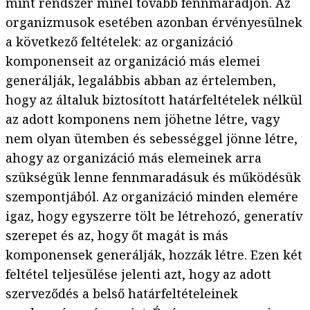
mint rendszer minél tovább fennmaradjon. Az
organizmusok esetében azonban érvényesülnek
a következő feltételek: az organizáció
komponenseit az organizáció más elemei
generálják, legalábbis abban az értelemben,
hogy az általuk biztosított határfeltételek nélkül
az adott komponens nem jöhetne létre, vagy
nem olyan ütemben és sebességgel jönne létre,
ahogy az organizáció más elemeinek arra
szükségük lenne fennmaradásuk és működésük
szempontjából. Az organizáció minden elemére
igaz, hogy egyszerre tölt be létrehozó, generatív
szerepet és az, hogy őt magát is más
komponensek generálják, hozzák létre. Ezen két
feltétel teljesülése jelenti azt, hogy az adott
szerveződés a belső határfeltételeinek