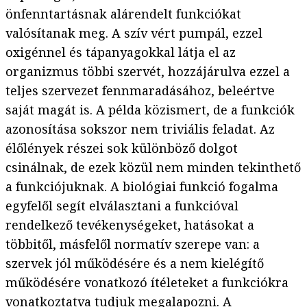
önfenntartásnak alárendelt funkciókat
valósítanak meg. A szív vért pumpál, ezzel
oxigénnel és tápanyagokkal látja el az
organizmus többi szervét, hozzájárulva ezzel a
teljes szervezet fennmaradásához, beleértve
saját magát is. A példa közismert, de a funkciók
azonosítása sokszor nem triviális feladat. Az
élőlények részei sok különböző dolgot
csinálnak, de ezek közül nem minden tekinthető
a funkciójuknak. A biológiai funkció fogalma
egyfelől segít elválasztani a funkcióval
rendelkező tevékenységeket, hatásokat a
többitől, másfelől normatív szerepe van: a
szervek jól működésére és a nem kielégítő
működésére vonatkozó ítéleteket a funkciókra
vonatkoztatva tudjuk megalapozni. A