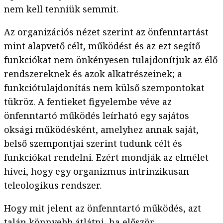
nem kell tenniük semmit.
Az organizációs nézet szerint az önfenntartást
mint alapvető célt, működést és az ezt segítő
funkciókat nem önkényesen tulajdonítjuk az élő
rendszereknek és azok alkatrészeinek; a
funkciótulajdonítás nem külső szempontokat
tükröz. A fentieket figyelembe véve az
önfenntartó működés leírható egy sajátos
oksági működésként, amelyhez annak saját,
belső szempontjai szerint tudunk célt és
funkciókat rendelni. Ezért mondják az elmélet
hívei, hogy egy organizmus intrinzikusan
teleologikus rendszer.
Hogy mit jelent az önfenntartó működés, azt
talán könnyebb átlátni, ha először