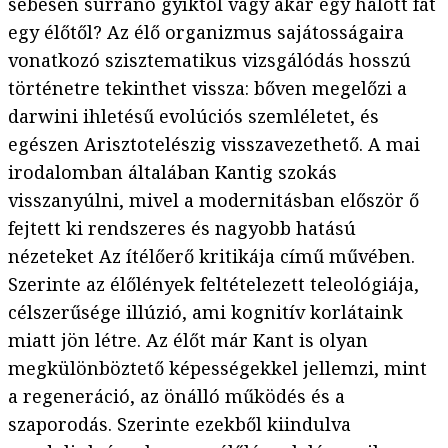
sebesen surranó gyíktól vagy akár egy halott fát
egy élőtől? Az élő organizmus sajátosságaira
vonatkozó szisztematikus vizsgálódás hosszú
történetre tekinthet vissza: bőven megelőzi a
darwini ihletésű evolúciós szemléletet, és
egészen Arisztotelészig visszavezethető. A mai
irodalomban általában Kantig szokás
visszanyúlni, mivel a modernitásban először ő
fejtett ki rendszeres és nagyobb hatású
nézeteket Az ítélőerő kritikája című művében.
Szerinte az élőlények feltételezett teleológiája,
célszerűsége illúzió, ami kognitív korlátaink
miatt jön létre. Az élőt már Kant is olyan
megkülönböztető képességekkel jellemzi, mint
a regeneráció, az önálló működés és a
szaporodás. Szerinte ezekből kiindulva