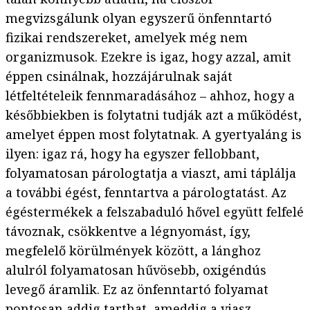
megvizsgálunk olyan egyszerű önfenntartó
fizikai rendszereket, amelyek még nem
organizmusok. Ezekre is igaz, hogy azzal, amit
éppen csinálnak, hozzájárulnak saját
létfeltételeik fennmaradásához – ahhoz, hogy a
későbbiekben is folytatni tudják azt a működést,
amelyet éppen most folytatnak. A gyertyaláng is
ilyen: igaz rá, hogy ha egyszer fellobbant,
folyamatosan párologtatja a viaszt, ami táplálja
a további égést, fenntartva a párologtatást. Az
égéstermékek a felszabaduló hővel együtt felfelé
távoznak, csökkentve a légnyomást, így,
megfelelő körülmények között, a lánghoz
alulról folyamatosan hűvösebb, oxigéndús
levegő áramlik. Ez az önfenntartó folyamat
pontosan addig tarthat, ameddig a viasz.