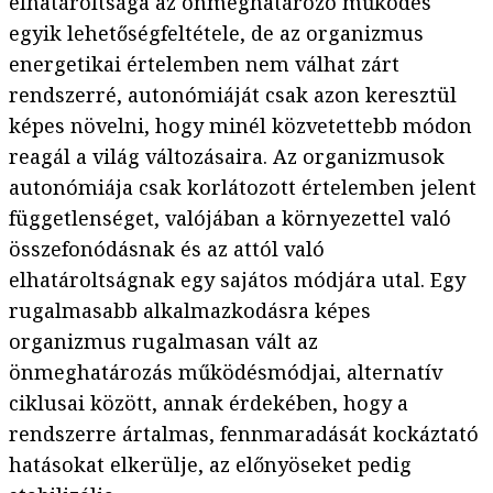
elhatároltsága az önmeghatározó működés
egyik lehetőségfeltétele, de az organizmus
energetikai értelemben nem válhat zárt
rendszerré, autonómiáját csak azon keresztül
képes növelni, hogy minél közvetettebb módon
reagál a világ változásaira. Az organizmusok
autonómiája csak korlátozott értelemben jelent
függetlenséget, valójában a környezettel való
összefonódásnak és az attól való
elhatároltságnak egy sajátos módjára utal. Egy
rugalmasabb alkalmazkodásra képes
organizmus rugalmasan vált az
önmeghatározás működésmódjai, alternatív
ciklusai között, annak érdekében, hogy a
rendszerre ártalmas, fennmaradását kockáztató
hatásokat elkerülje, az előnyöseket pedig