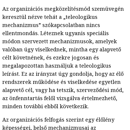
Az organizációs megközelítésmód szemüvegén
keresztül nézve tehát a „teleologikus
mechanizmus” szókapcsolatban nincs
ellentmondás. Léteznek ugyanis speciális
módon szervezett mechanizmusok, amelyek
valóban úgy viselkednek, mintha egy alapvető
célt követnének, és ezekre jogosan és
megalapozottan használjuk a teleologikus
leírást. Ez az irányzat úgy gondolja, hogy az élő
rendszerek működése és viselkedése egyetlen
alapvető cél, vagy ha tetszik, szerveződési mód,
az önfenntartás felől vizsgálva értelmezhető,
minden további ebből következik.
Az organizációs felfogás szerint egy élőlény
képességei, belső mechanizmusai az