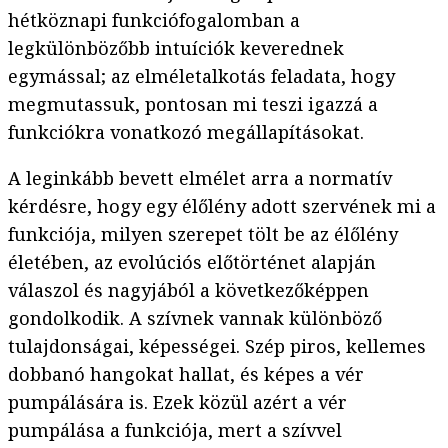
hétköznapi funkciófogalomban a
legkülönbözőbb intuíciók keverednek
egymással; az elméletalkotás feladata, hogy
megmutassuk, pontosan mi teszi igazzá a
funkciókra vonatkozó megállapításokat.
A leginkább bevett elmélet arra a normatív
kérdésre, hogy egy élőlény adott szervének mi a
funkciója, milyen szerepet tölt be az élőlény
életében, az evolúciós előtörténet alapján
válaszol és nagyjából a következőképpen
gondolkodik. A szívnek vannak különböző
tulajdonságai, képességei. Szép piros, kellemes
dobbanó hangokat hallat, és képes a vér
pumpálására is. Ezek közül azért a vér
pumpálása a funkciója, mert a szívvel