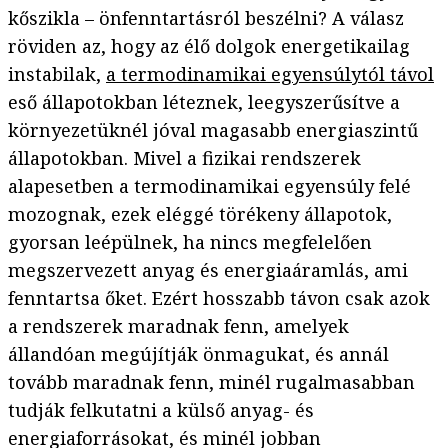
kőszikla – önfenntartásról beszélni? A válasz
röviden az, hogy az élő dolgok energetikailag
instabilak,
a termodinamikai egyensúlytól távol
eső állapotokban léteznek, leegyszerűsítve a
környezetüknél jóval magasabb energiaszintű
állapotokban. Mivel a fizikai rendszerek
alapesetben a termodinamikai egyensúly felé
mozognak, ezek eléggé törékeny állapotok,
gyorsan leépülnek, ha nincs megfelelően
megszervezett anyag és energiaáramlás, ami
fenntartsa őket. Ezért hosszabb távon csak azok
a rendszerek maradnak fenn, amelyek
állandóan megújítják önmagukat, és annál
tovább maradnak fenn, minél rugalmasabban
tudják felkutatni a külső anyag- és
energiaforrásokat, és minél jobban