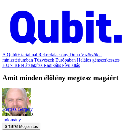
A Qubit+ tartalmai
Rekordalacsony Duna
Vízőrzők a
minisztériumban
Tűzvészek Európában
Halálos génszerkesztés
HUN-REN átalakítás
Radikális kívülállás
Amit minden élőlény megtesz magáért
Kertész Gergely
2022. február 12.
tudomány
Megosztás