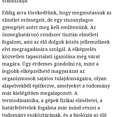
stabilizálja.
Eddig arra törekedtünk, hogy megmutassuk az
elmélet erősségeit, de egy viszonylagos
gyengéjét azért meg kell említenünk. Az
önmeghatározó rendszer tisztán elméleti
fogalom, ami az élő dolgok közös jellemzőinek
elvi megragadására szolgál. A elképzelés
közvetlen tapasztalati igazolása még várat
magára. Úgy érdemes gondolni rá, mint a
legjobb elképzelhető magyarázat az
organizmusok sajátos tulajdonságaira, olyan
alapelvekből építkezve, amelyeket a tudomány
már kielégítően megalapozott. A
termodinamika, a gépek fizikai elméletei, a
határfeltételek fogalma már mind részei a
tudomány eszköztárának, és a biológia az élő