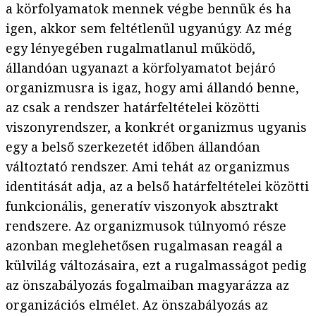
a körfolyamatok mennek végbe bennük és ha
igen, akkor sem feltétlenül ugyanúgy. Az még
egy lényegében rugalmatlanul működő,
állandóan ugyanazt a körfolyamatot bejáró
organizmusra is igaz, hogy ami állandó benne,
az csak a rendszer határfeltételei közötti
viszonyrendszer, a konkrét organizmus ugyanis
egy a belső szerkezetét időben állandóan
változtató rendszer. Ami tehát az organizmus
identitását adja, az a belső határfeltételei közötti
funkcionális, generatív viszonyok absztrakt
rendszere. Az organizmusok túlnyomó része
azonban meglehetősen rugalmasan reagál a
külvilág változásaira, ezt a rugalmasságot pedig
az önszabályozás fogalmaiban magyarázza az
organizációs elmélet. Az önszabályozás az