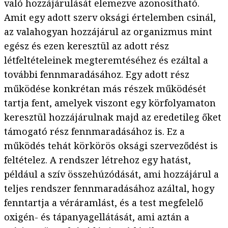
való hozzájárulását elemezve azonosítható.
Amit egy adott szerv oksági értelemben csinál,
az valahogyan hozzájárul az organizmus mint
egész és ezen keresztül az adott rész
létfeltételeinek megteremtéséhez és ezáltal a
további fennmaradásához. Egy adott rész
működése konkrétan más részek működését
tartja fent, amelyek viszont egy körfolyamaton
keresztül hozzájárulnak majd az eredetileg őket
támogató rész fennmaradásához is. Ez a
működés tehát körkörös oksági szerveződést is
feltételez. A rendszer létrehoz egy hatást,
például a szív összehúzódását, ami hozzájárul a
teljes rendszer fennmaradásához azáltal, hogy
fenntartja a véráramlást, és a test megfelelő
oxigén- és tápanyagellátását, ami aztán a