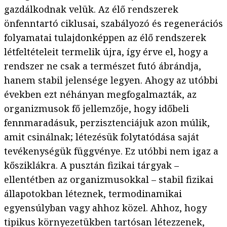
gazdálkodnak velük. Az élő rendszerek
önfenntartó ciklusai, szabályozó és regenerációs
folyamatai tulajdonképpen az élő rendszerek
létfeltételeit termelik újra, így érve el, hogy a
rendszer ne csak a természet futó ábrándja,
hanem stabil jelensége legyen. Ahogy az utóbbi
években ezt néhányan megfogalmazták, az
organizmusok fő jellemzője, hogy időbeli
fennmaradásuk, perzisztenciájuk azon múlik,
amit csinálnak; létezésük folytatódása saját
tevékenységük függvénye. Ez utóbbi nem igaz a
kősziklákra. A pusztán fizikai tárgyak –
ellentétben az organizmusokkal – stabil fizikai
állapotokban léteznek, termodinamikai
egyensúlyban vagy ahhoz közel. Ahhoz, hogy
tipikus környezetükben tartósan létezzenek,