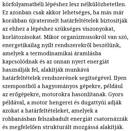
körfolyamatbéli lépéshez lesz nélkülözhetetlen.
Ez azonban csak akkor lehetséges, ha más már
korábban újratermelt határfeltételek biztosítják
az ehhez a lépéshez szükséges viszonyokat,
korlátozásokat. Mikor organizmusokról van szó,
energetikailag nyílt rendszerekről beszélünk,
amelyek a termodinamikai áramlásba
kapcsolódnak és az onnan nyert energiát
használják fel, alakítják munkává
határfeltételek rendszerének segítségével. Ilyen
szempontból a hagyományos gépekre, például
az erőgépekre, motorokra hasonlítanak. Gyors
példával, a motor hengerei és dugattyúi adják
azokat a határfeltételeket, amelyek a
robbanásban felszabadult energiát csatornázzák
és megfelelően strukturált mozgássá alakítják.