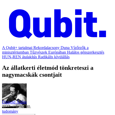
A Qubit+ tartalmai
Rekordalacsony Duna
Vízőrzők a
minisztériumban
Tűzvészek Európában
Halálos génszerkesztés
HUN-REN átalakítás
Radikális kívülállás
Az állatkerti életmód tönkreteszi a
nagymacskák csontjait
Dippold Ádám
2022. március 30.
tudomány