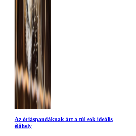
Az óriáspandáknak árt a túl sok ideális
élőhely