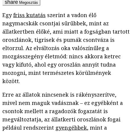
Megosztás
Egy
friss kutatás
szerint a vadon élő
nagymacskák csontjai sűrűbbek, mint az
állatkertben élőké, ami miatt a fogságban tartott
oroszlánok, tigrisek és pumák csontváza is
eltorzul. Az elváltozás oka valószínűleg a
mozgásszegény életmód: nincs akkora ketrec
vagy kifutó, ahol egy oroszlán annyit tudna
mozogni, mint természetes körülmények
között.
Erre az állatok nincsenek is rákényszerítve,
mivel nem maguk vadásznak – ez egyébként a
csontok mellett a ragadozók fogazatát is
megváltoztatja, az állatkerti oroszlánok fogai
például rendszerint
gyengébbek
, mint a