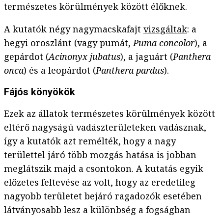
természetes körülmények között élőknek.
A kutatók négy nagymacskafajt
vizsgáltak
: a
hegyi oroszlánt (vagy pumát,
Puma concolor
), a
gepárdot (
Acinonyx jubatus
), a jaguárt (
Panthera
onca
) és a leopárdot (
Panthera pardus
).
Fájós könyökök
Ezek az állatok természetes körülmények között
eltérő nagyságú vadászterületeken vadásznak,
így a kutatók azt remélték, hogy a nagy
területtel járó több mozgás hatása is jobban
meglátszik majd a csontokon. A kutatás egyik
előzetes feltevése az volt, hogy az eredetileg
nagyobb területet bejáró ragadozók esetében
látványosabb lesz a különbség a fogságban