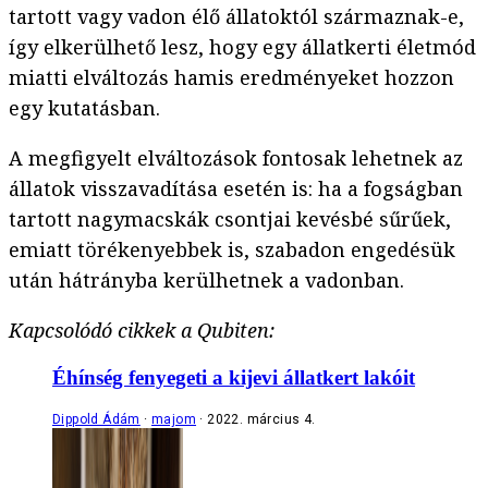
tartott vagy vadon élő állatoktól származnak-e,
így elkerülhető lesz, hogy egy állatkerti életmód
miatti elváltozás hamis eredményeket hozzon
egy kutatásban.
A megfigyelt elváltozások fontosak lehetnek az
állatok visszavadítása esetén is: ha a fogságban
tartott nagymacskák csontjai kevésbé sűrűek,
emiatt törékenyebbek is, szabadon engedésük
után hátrányba kerülhetnek a vadonban.
Kapcsolódó cikkek a Qubiten:
Éhínség fenyegeti a kijevi állatkert lakóit
Dippold Ádám
majom
2022. március 4.