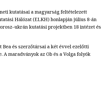
ti kutatásai a magyarság feltételezett
tatási Hálózat (ELKH) honlapján július 8-án
rosz–ukrán kutatási projektben 18 intézet és
ea és szerzőtársai a két évvel ezelőtti
. A maradványok az Ob és a Volga folyók