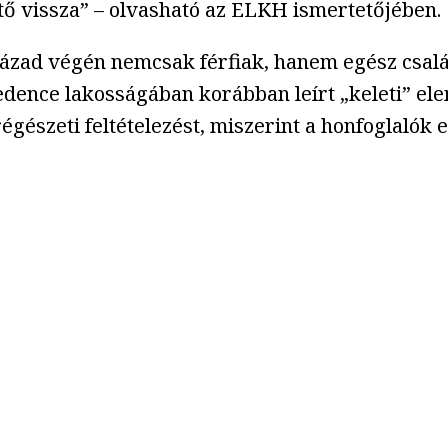
ető vissza” – olvasható az ELKH ismertetőjében.
 század végén nemcsak férfiak, hanem egész csa
edence lakosságában korábban leírt „keleti” ele
régészeti feltételezést, miszerint a honfoglalók