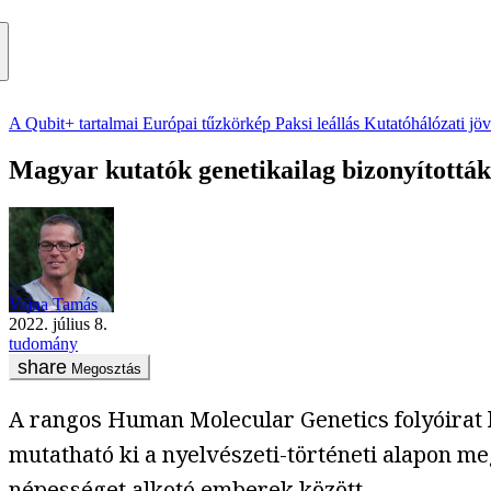
A Qubit+ tartalmai
Európai tűzkörkép
Paksi leállás
Kutatóhálózati jö
Magyar kutatók genetikailag bizonyították
Vajna Tamás
2022. július 8.
tudomány
Megosztás
A rangos Human Molecular Genetics folyóirat 
mutatható ki a nyelvészeti-történeti alapon m
népességet alkotó emberek között.