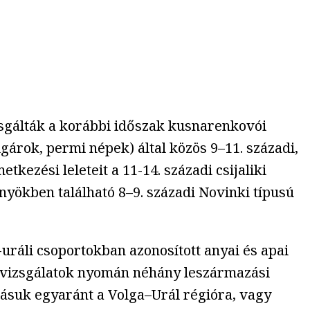
izsgálták a korábbi időszak kusnarenkovói
gárok, permi népek) által közös 9–11. századi,
tkezési leleteit a 11-14. századi csijaliki
yökben található 8–9. századi Novinki típusú
ráli csoportokban azonosított anyai és apai
b vizsgálatok nyomán néhány leszármazási
azásuk egyaránt a Volga–Urál régióra, vagy