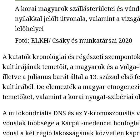
A korai magyarok szállásterületei és vándo
nyilakkal jelölt útvonala, valamint a vizs
lelőhelyei
Fotó
:
ELKH/ Csáky és munkatársai 2020
A kutatók kronológiai és régészeti szempontok
kultúrájának temetőit, a magyarok és a Volga–U
illetve a Julianus barát által a 13. század első
kultúrából. De elemezték a magyar etnogenezi
temetőket, valamint a korai nyugat-szibériai o
A mitokondriális DNS és az Y-kromoszomális v
vonalak többsége a Kárpát-medencei honfoglal
vonal a két régió lakosságának közvetlen kapcs