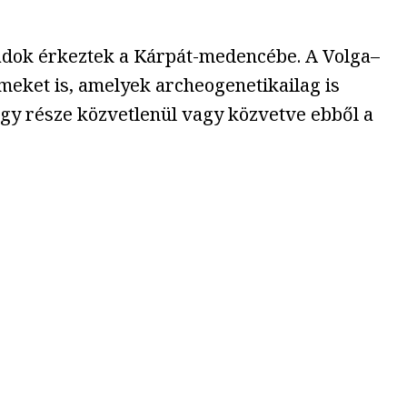
ládok érkeztek a Kárpát-medencébe. A Volga–
meket is, amelyek archeogenetikailag is
 egy része közvetlenül vagy közvetve ebből a