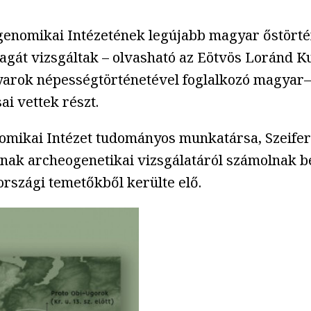
nomikai Intézetének legújabb magyar őstörténe
agát vizsgáltak – olvasható az Eötvös Loránd Ku
arok népességtörténetével foglalkozó magyar–o
i vettek részt.
ikai Intézet tudományos munkatársa, Szeifert B
ak archeogenetikai vizsgálatáról számolnak be
országi temetőkből kerülte elő.