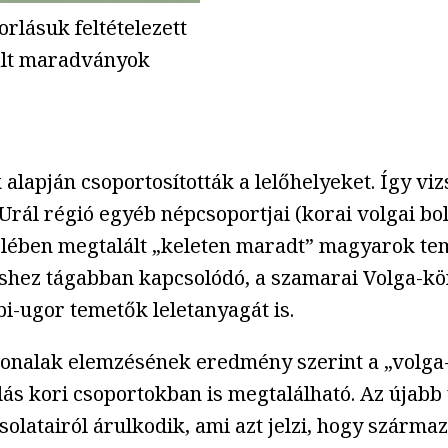
rlásuk feltételezett
gált maradványok
 alapján csoportosították a lelőhelyeket. Így v
rál régió egyéb népcsoportjai (korai volgai bol
 felében megtalált „keleten maradt” magyarok teme
shez tágabban kapcsolódó, a szamarai Volga-kön
bi-ugor temetők leletanyagát is.
onalak elemzésének eredmény szerint a „volga-u
ás kori csoportokban is megtalálható. Az újab
olatairól árulkodik, ami azt jelzi, hogy szárm