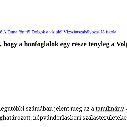
vő
A Duna föntről
Dolgok a víz alól
Vízszintszabályozás
Jó iskola
, hogy a honfoglalók egy része tényleg a Vo
legutóbbi számában jelent meg az a
tanulmány
,
eghatározott, népvándorláskori szálásterületeke