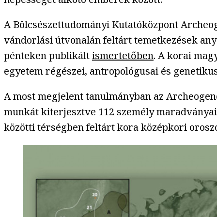
A Bölcsészettudományi Kutatóközpont Archeoge
vándorlási útvonalán feltárt temetkezések any
pénteken publikált
ismertetőben
. A
korai magy
egyetem régészei, antropológusai és genetikusa
A most megjelent tanulmányban az Archeogenom
munkát kiterjesztve 112 személy maradványain
közötti térségben feltárt kora középkori orosz