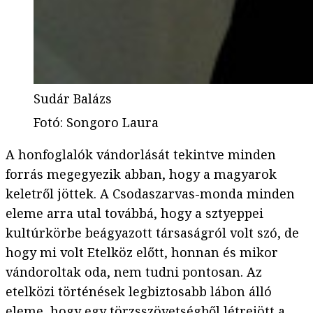
Sudár Balázs
Fotó
:
Songoro Laura
A honfoglalók vándorlását tekintve minden
forrás megegyezik abban, hogy a magyarok
keletről jöttek. A Csodaszarvas-monda minden
eleme arra utal továbbá, hogy a sztyeppei
kultúrkörbe beágyazott társaságról volt szó, de
hogy mi volt Etelköz előtt, honnan és mikor
vándoroltak oda, nem tudni pontosan. Az
etelközi történések legbiztosabb lábon álló
eleme, hogy egy törzsszövetségből létrejött a