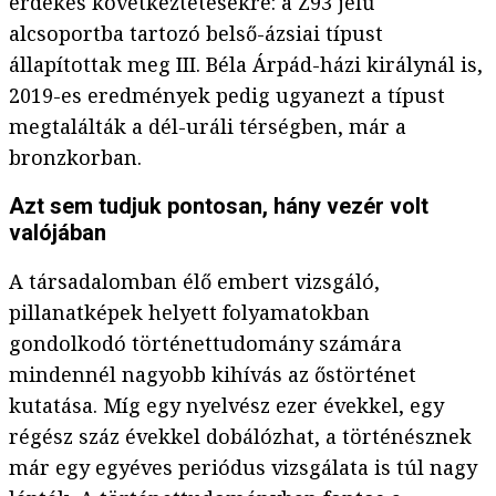
érdekes következtetésekre: a Z93 jelű
alcsoportba tartozó belső-ázsiai típust
állapítottak meg III. Béla Árpád-házi királynál is,
2019-es eredmények pedig ugyanezt a típust
megtalálták a dél-uráli térségben, már a
bronzkorban.
Azt sem tudjuk pontosan, hány vezér volt
valójában
A társadalomban élő embert vizsgáló,
pillanatképek helyett folyamatokban
gondolkodó történettudomány számára
mindennél nagyobb kihívás az őstörténet
kutatása. Míg egy nyelvész ezer évekkel, egy
régész száz évekkel dobálózhat, a történésznek
már egy egyéves periódus vizsgálata is túl nagy