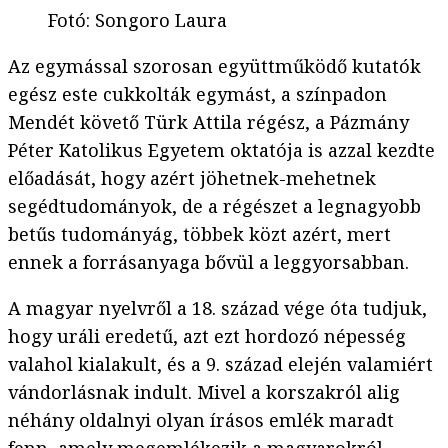
Fotó
:
Songoro Laura
Az egymással szorosan együttműködő kutatók
egész este cukkolták egymást, a színpadon
Mendét követő Türk Attila régész, a Pázmány
Péter Katolikus Egyetem oktatója is azzal kezdte
előadását, hogy azért jöhetnek-mehetnek
segédtudományok, de a régészet a legnagyobb
betűs tudományág, többek közt azért, mert
ennek a forrásanyaga bővül a leggyorsabban.
A magyar nyelvről a 18. század vége óta tudjuk,
hogy uráli eredetű, azt ezt hordozó népesség
valahol kialakult, és a 9. század elején valamiért
vándorlásnak indult. Mivel a korszakról alig
néhány oldalnyi olyan írásos emlék maradt