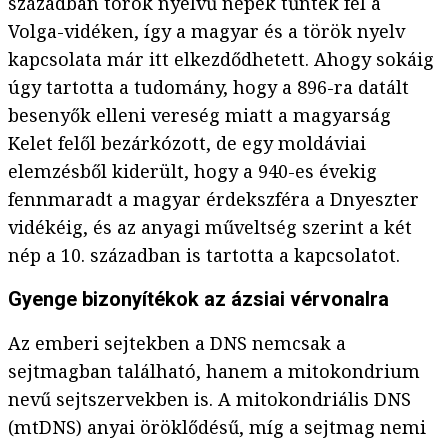
században török nyelvű népek tűntek fel a
Volga-vidéken, így a magyar és a török nyelv
kapcsolata már itt elkezdődhetett. Ahogy sokáig
úgy tartotta a tudomány, hogy a 896-ra datált
besenyők elleni vereség miatt a magyarság
Kelet felől bezárkózott, de egy moldáviai
elemzésből kiderült, hogy a 940-es évekig
fennmaradt a magyar érdekszféra a Dnyeszter
vidékéig, és az anyagi műveltség szerint a két
nép a 10. században is tartotta a kapcsolatot.
Gyenge bizonyítékok az ázsiai vérvonalra
Az emberi sejtekben a DNS nemcsak a
sejtmagban található, hanem a mitokondrium
nevű sejtszervekben is. A mitokondriális DNS
(mtDNS) anyai öröklődésű, míg a sejtmag nemi