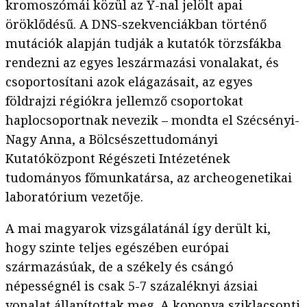
kromoszómái közül az Y-nal jelölt apai
öröklődésű. A DNS-szekvenciákban történő
mutációk alapján tudják a kutatók törzsfákba
rendezni az egyes leszármazási vonalakat, és
csoportosítani azok elágazásait, az egyes
földrajzi régiókra jellemző csoportokat
haplocsoportnak nevezik – mondta el Szécsényi-
Nagy Anna, a Bölcsészettudományi
Kutatóközpont Régészeti Intézetének
tudományos főmunkatársa, az archeogenetikai
laboratórium vezetője.
A mai magyarok vizsgálatánál így derült ki,
hogy szinte teljes egészében európai
származásúak, de a székely és csángó
népességnél is csak 5-7 százaléknyi ázsiai
vonalat állapítottak meg. A koponya sziklacsonti