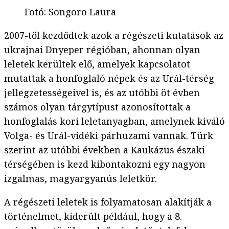
Fotó
:
Songoro Laura
2007-től kezdődtek azok a régészeti kutatások az
ukrajnai Dnyeper régióban, ahonnan olyan
leletek kerültek elő, amelyek kapcsolatot
mutattak a honfoglaló népek és az Urál-térség
jellegzetességeivel is, és az utóbbi öt évben
számos olyan tárgytípust azonosítottak a
honfoglalás kori leletanyagban, amelynek kiváló
Volga- és Urál-vidéki párhuzami vannak. Türk
szerint az utóbbi években a Kaukázus északi
térségében is kezd kibontakozni egy nagyon
izgalmas, magyargyanús leletkör.
A régészeti leletek is folyamatosan alakítják a
történelmet, kiderült például, hogy a 8.