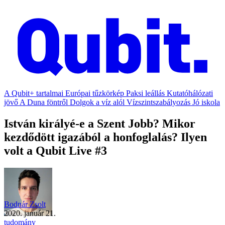
A Qubit+ tartalmai
Európai tűzkörkép
Paksi leállás
Kutatóhálózati
jövő
A Duna föntről
Dolgok a víz alól
Vízszintszabályozás
Jó iskola
István királyé-e a Szent Jobb? Mikor
kezdődött igazából a honfoglalás? Ilyen
volt a Qubit Live #3
Bodnár Zsolt
2020. január 21.
tudomány