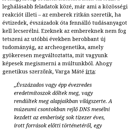
leghálásabb feladatok közé, már ami a közösségi
reakciót illeti – az emberek ritkán szeretik, ha
évtizedek, évszázadok óta fennálló tudásanyagot
kell lecserélni. Ezeknek az embereknek nem fog
tetszeni az utóbbi években berobbant új
tudományág, az archeogenetika, amely
gyökeresen megváltoztatta, mit vagyunk
képesek megismerni a múltunkból. Ahogy
genetikus szerzőnk, Varga Máté
írta
:
„Évszázados vagy épp évezredes
eredetmítoszok dőltek meg, vagy
rendültek meg alapjaikban világszerte. A
múzeumi csontokban rejlő DNS mesélni
kezdett az emberiség sok tízezer éves,
írott források előtti történetéről, egy