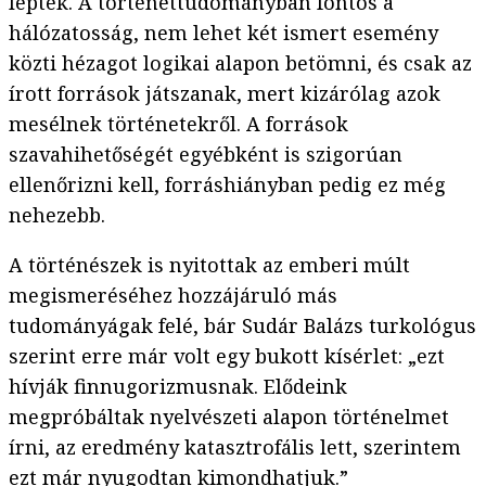
lépték. A történettudományban fontos a
hálózatosság, nem lehet két ismert esemény
közti hézagot logikai alapon betömni, és csak az
írott források játszanak, mert kizárólag azok
mesélnek történetekről. A források
szavahihetőségét egyébként is szigorúan
ellenőrizni kell, forráshiányban pedig ez még
nehezebb.
A történészek is nyitottak az emberi múlt
megismeréséhez hozzájáruló más
tudományágak felé, bár Sudár Balázs turkológus
szerint erre már volt egy bukott kísérlet: „ezt
hívják finnugorizmusnak. Elődeink
megpróbáltak nyelvészeti alapon történelmet
írni, az eredmény katasztrofális lett, szerintem
ezt már nyugodtan kimondhatjuk.”