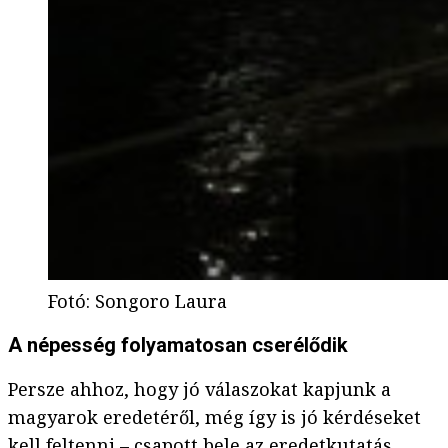
Fotó
:
Songoro Laura
A népesség folyamatosan cserélődik
Persze ahhoz, hogy jó válaszokat kapjunk a
magyarok eredetéről, még így is jó kérdéseket
kell feltenni – csapott bele az eredetkutatás