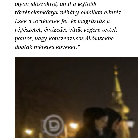
olyan időszakról, amit a legtöbb
történelemkönyv néhány oldalban elintéz.
Ezek a történetek fel- és megrázták a
régészetet, évtizedes viták végére tettek
pontot, vagy konszenzusos állóvizekbe
dobtak méretes köveket.”