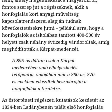
fenn, amely megemlékezik a magyarokról,
fontos szerep jut a régészeknek, akik a
honfoglalás kori anyagi műveltség
kapcsolatrendszerei alapján tudnak
következtetésekre jutni – például arra, hogy a
honfoglalók az iskolában tanított 400-500 év
helyett csak néhány évtizedig vándoroltak, amíg
meghódították a Kárpát-medencét.
A 895-ös dátum csak a Kárpát-
medencében való elhelyezkedés
tetőpontja, valójában már a 860-as, 870-
es években elkezdtek beszivárogni a
honfoglalók a területre.
Az őstörténeti régészeti kutatások kezdetét az
1834-ben Ladánybenén talált első honfoglalás