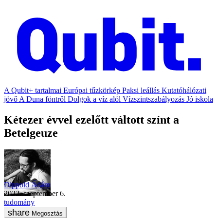
A Qubit+ tartalmai
Európai tűzkörkép
Paksi leállás
Kutatóhálózati
jövő
A Duna föntről
Dolgok a víz alól
Vízszintszabályozás
Jó iskola
Kétezer évvel ezelőtt váltott színt a
Betelgeuze
Dippold Ádám
2022. szeptember 6.
tudomány
Megosztás