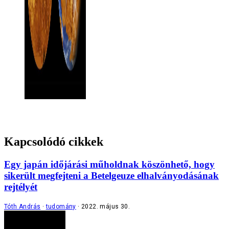
Kapcsolódó cikkek
Egy japán időjárási műholdnak köszönhető, hogy
sikerült megfejteni a Betelgeuze elhalványodásának
rejtélyét
Tóth András
tudomány
2022. május 30.