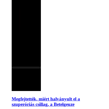
Megfejtették, miért halványult el a
szuperóriás csillag, a Betelgeuze