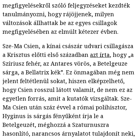
megfigyelésekről szóló feljegyzéseket kezdték
tanulmányozni, hogy rájöjjenek, milyen
változások állhattak be az egyes csillagok
megfigyelésében az elmúlt kétezer évben.
Sze-Ma Csien, a kínai császár udvari csillagásza
a Krisztus előtti első században
azt írta
, hogy „a
Szíriusz fehér, az Antares vörös, a Betelgeuze
sárga, a Bellatrix kék”. Ez önmagában még nem
jelent feltétlenül sokat, hiszen elképzelhető,
hogy Csien rosszul látott valamit, de nem ez az
egyetlen forrás, amit a kutatók vizsgáltak. Sze-
Ma Csien után száz évvel a római polihisztor,
Hyginus is sárgás fényűként írja le a
Betelgeuzét, méghozzá a Szaturnuszra
hasonlító, narancsos árnyalatot tulajdonít neki,