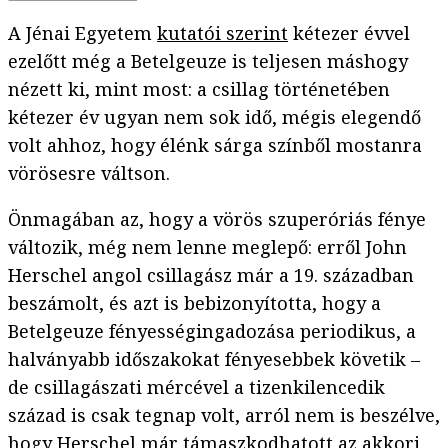
A Jénai Egyetem
kutatói szerint
kétezer évvel
ezelőtt még a Betelgeuze is teljesen máshogy
nézett ki, mint most: a csillag történetében
kétezer év ugyan nem sok idő, mégis elegendő
volt ahhoz, hogy élénk sárga színből mostanra
vörösesre váltson.
Önmagában az, hogy a vörös szuperóriás fénye
változik, még nem lenne meglepő: erről John
Herschel angol csillagász már a 19. században
beszámolt, és azt is bebizonyította, hogy a
Betelgeuze fényességingadozása periodikus, a
halványabb időszakokat fényesebbek követik –
de csillagászati mércével a tizenkilencedik
század is csak tegnap volt, arról nem is beszélve,
hogy Herschel már támaszkodhatott az akkori