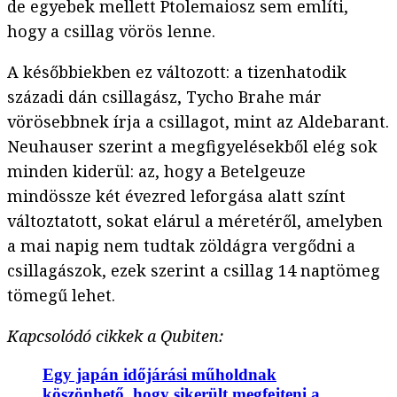
de egyebek mellett Ptolemaiosz sem említi,
hogy a csillag vörös lenne.
A későbbiekben ez változott: a tizenhatodik
századi dán csillagász, Tycho Brahe már
vörösebbnek írja a csillagot, mint az Aldebarant.
Neuhauser szerint a megfigyelésekből elég sok
minden kiderül: az, hogy a Betelgeuze
mindössze két évezred leforgása alatt színt
változtatott, sokat elárul a méretéről, amelyben
a mai napig nem tudtak zöldágra vergődni a
csillagászok, ezek szerint a csillag 14 naptömeg
tömegű lehet.
Kapcsolódó cikkek a Qubiten:
Egy japán időjárási műholdnak
köszönhető, hogy sikerült megfejteni a