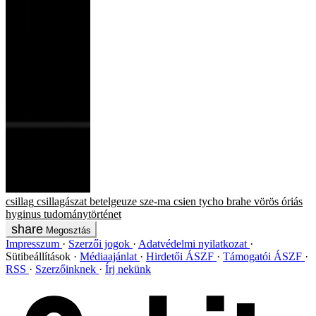
csillag
csillagászat
betelgeuze
sze-ma csien
tycho brahe
vörös óriás
hyginus
tudománytörténet
Megosztás
Impresszum
Szerzői jogok
Adatvédelmi nyilatkozat
Sütibeállítások
Médiaajánlat
Hirdetői ÁSZF
Támogatói ÁSZF
RSS
Szerzőinknek
Írj nekünk