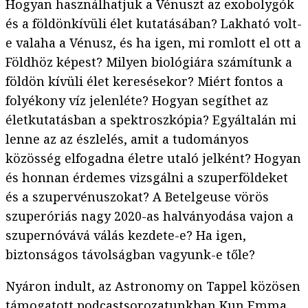
Hogyan használhatjuk a Vénuszt az exobolygók
és a földönkívüli élet kutatásában? Lakható volt-
e valaha a Vénusz, és ha igen, mi romlott el ott a
Földhöz képest? Milyen biológiára számítunk a
földön kívüli élet keresésekor? Miért fontos a
folyékony víz jelenléte? Hogyan segíthet az
életkutatásban a spektroszkópia? Egyáltalán mi
lenne az az észlelés, amit a tudományos
közösség elfogadna életre utaló jelként? Hogyan
és honnan érdemes vizsgálni a szuperföldeket
és a szupervénuszokat? A Betelgeuse vörös
szuperóriás nagy 2020-as halványodása vajon a
szupernóvává válás kezdete-e? Ha igen,
biztonságos távolságban vagyunk-e tőle?
Nyáron indult, az Astronomy on Tappel közösen
támogatott podcastsorozatunkban
Kun Emma