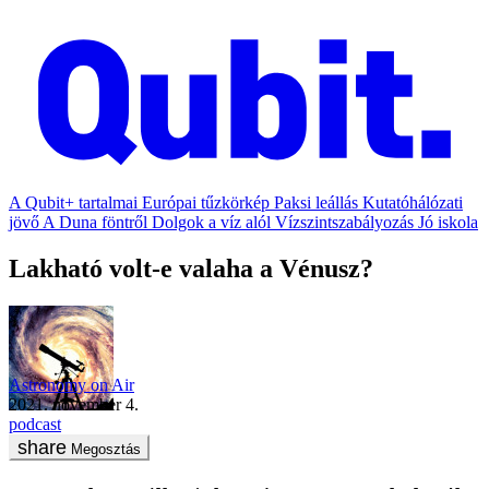
A Qubit+ tartalmai
Európai tűzkörkép
Paksi leállás
Kutatóhálózati
jövő
A Duna föntről
Dolgok a víz alól
Vízszintszabályozás
Jó iskola
Lakható volt-e valaha a Vénusz?
Astronomy on Air
2021. november 4.
podcast
Megosztás