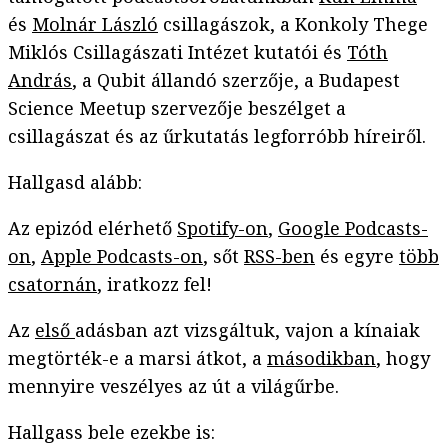
és
Molnár László
csillagászok, a Konkoly Thege
Miklós Csillagászati Intézet kutatói és
Tóth
András
, a Qubit állandó szerzője, a Budapest
Science Meetup szervezője beszélget a
csillagászat és az űrkutatás legforróbb híreiről.
Hallgasd alább:
Az epizód elérhető
Spotify-on
,
Google Podcasts-
on
,
Apple Podcasts-on
, sőt
RSS-ben
és egyre
több
csatornán
, iratkozz fel!
Az
első
adásban azt vizsgáltuk, vajon a kínaiak
megtörték-e a marsi átkot, a
másodikban
, hogy
mennyire veszélyes az út a világűrbe.
Hallgass bele ezekbe is: