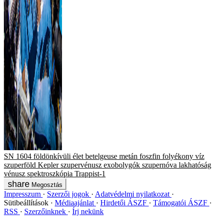
SN 1604
földönkívüli élet
betelgeuse
metán
foszfin
folyékony víz
szuperföld
Kepler
szupervénusz
exobolygók
szupernóva
lakhatóság
vénusz
spektroszkópia
Trappist-1
Megosztás
Impresszum
Szerzői jogok
Adatvédelmi nyilatkozat
Sütibeállítások
Médiaajánlat
Hirdetői ÁSZF
Támogatói ÁSZF
RSS
Szerzőinknek
Írj nekünk