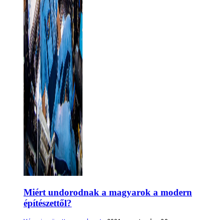
Miért undorodnak a magyarok a modern
építészettől?