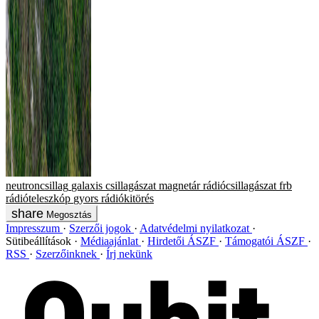
neutroncsillag
galaxis
csillagászat
magnetár
rádiócsillagászat
frb
rádióteleszkóp
gyors rádiókitörés
Megosztás
Impresszum
Szerzői jogok
Adatvédelmi nyilatkozat
Sütibeállítások
Médiaajánlat
Hirdetői ÁSZF
Támogatói ÁSZF
RSS
Szerzőinknek
Írj nekünk