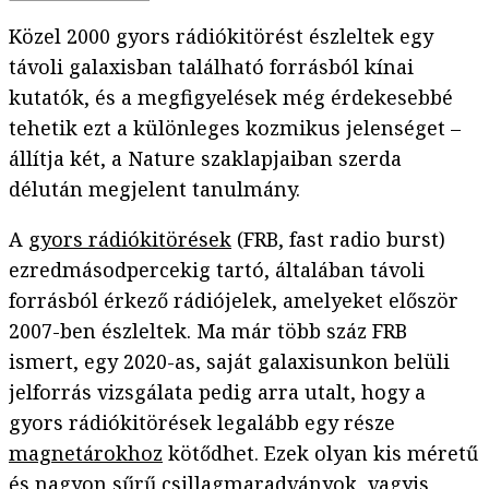
Közel 2000 gyors rádiókitörést észleltek egy
távoli galaxisban található forrásból kínai
kutatók, és a megfigyelések még érdekesebbé
tehetik ezt a különleges kozmikus jelenséget –
állítja két, a Nature szaklapjaiban szerda
délután megjelent tanulmány.
A
gyors rádiókitörések
(FRB, fast radio burst)
ezredmásodpercekig tartó, általában távoli
forrásból érkező rádiójelek, amelyeket először
2007-ben észleltek. Ma már több száz FRB
ismert, egy 2020-as, saját galaxisunkon belüli
jelforrás vizsgálata pedig arra utalt, hogy a
gyors rádiókitörések legalább egy része
magnetárokhoz
kötődhet. Ezek olyan kis méretű
és nagyon sűrű csillagmaradványok, vagyis