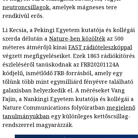
neutroncsillagok
, amelyek mágneses tere
rendkívül erős.
Li Kecsia, a Pekingi Egyetem kutatója és kollégái
szerda délután a
Nature-ben közölték
az 500
méteres átmérőjű kínai
FAST rádióteleszkóppal
végzett megfigyeléseiket. Ezek 1863 rádiókitörés
észleléséről tanúskodnak az FRB20201124A
kódjelű, ismétlődő FRB-forrásból, amely egy
tőlünk több mint egymilliárd fényévre található
galaxisban helyezkedik el. A méréseket Vang
Fajin, a Nankingi Egyetem kutatója és kollégái a
Nature Communications folyóiratban
megjelenő
tanulmányukban
egy különleges kettőscsillag-
rendszerrel magyarázzák.