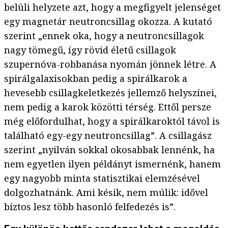
belüli helyzete azt, hogy a megfigyelt jelenséget
egy magnetár neutroncsillag okozza. A kutató
szerint „ennek oka, hogy a neutroncsillagok
nagy tömegű, így rövid életű csillagok
szupernóva-robbanása nyomán jönnek létre. A
spirálgalaxisokban pedig a spirálkarok a
hevesebb csillagkeletkezés jellemző helyszínei,
nem pedig a karok közötti térség. Ettől persze
még előfordulhat, hogy a spirálkaroktól távol is
található egy-egy neutroncsillag”. A csillagász
szerint „nyilván sokkal okosabbak lennénk, ha
nem egyetlen ilyen példányt ismernénk, hanem
egy nagyobb minta statisztikai elemzésével
dolgozhatnánk. Ami késik, nem múlik: idővel
biztos lesz több hasonló felfedezés is”.