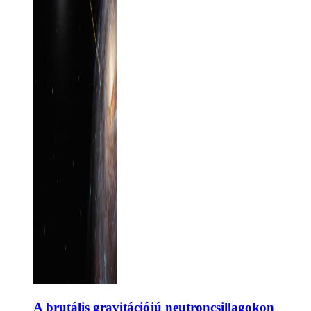
A brutális gravitációjú neutroncsillagokon