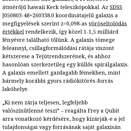
átmérőjű hawaii Keck teleszkópokkal. Az
SDSS
J050803-48+260338.0 koordinátajelű galaxis a
megfigyelések szerint z=0,098-as
vöröseltolódás
értékkel
rendelkezik, így közel 1-1,5 milliárd
fényévre található tőlünk. A galaxis tömege
feleannyi, csillagformálódási rátája viszont
kétszerese a Tejútrendszerének, és ahhoz
hasonlóan szerkezetileg egy küllős spirálgalaxis.
A galaxis emellett gazdagabb fémekben, mint
bármely korábbi gyors rádiókitörés-forrás
lakóhelye.
„Ki nem zárja teljesen, legfeljebb
valószínűtlenné teszi” – reagálta Frey a Qubit
arra vonatkozó kérdésére, hogy kizárják-e a jel
tulajdonságai vagy forrásának saját galaxisán