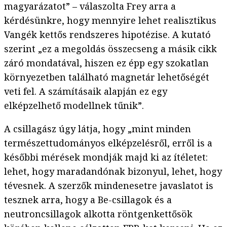
magyarázatot” – válaszolta Frey arra a
kérdésünkre, hogy mennyire lehet realisztikus
Vangék kettős rendszeres hipotézise. A kutató
szerint „ez a megoldás összecseng a másik cikk
záró mondatával, hiszen ez épp egy szokatlan
környezetben található magnetár lehetőségét
veti fel. A számításaik alapján ez egy
elképzelhető modellnek tűnik”.
A csillagász úgy látja, hogy „mint minden
természettudományos elképzelésről, erről is a
későbbi mérések mondják majd ki az ítéletet:
lehet, hogy maradandónak bizonyul, lehet, hogy
tévesnek. A szerzők mindenesetre javaslatot is
tesznek arra, hogy a Be-csillagok és a
neutroncsillagok alkotta röntgenkettősök