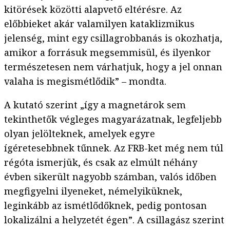
kitörések közötti alapvető eltérésre. Az
előbbieket akár valamilyen kataklizmikus
jelenség, mint egy csillagrobbanás is okozhatja,
amikor a forrásuk megsemmisül, és ilyenkor
természetesen nem várhatjuk, hogy a jel onnan
valaha is megismétlődik” – mondta.
A kutató szerint „így a magnetárok sem
tekinthetők végleges magyarázatnak, legfeljebb
olyan jelölteknek, amelyek egyre
ígéretesebbnek tűnnek. Az FRB-ket még nem túl
régóta ismerjük, és csak az elmúlt néhány
évben sikerült nagyobb számban, valós időben
megfigyelni ilyeneket, némelyiküknek,
leginkább az ismétlődőknek, pedig pontosan
lokalizálni a helyzetét égen”. A csillagász szerint