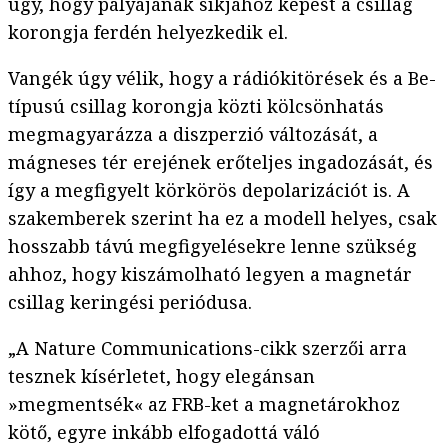
úgy, hogy pályájának síkjához képest a csillag
korongja ferdén helyezkedik el.
Vangék úgy vélik, hogy a rádiókitörések és a Be-
típusú csillag korongja közti kölcsönhatás
megmagyarázza a diszperzió változását, a
mágneses tér erejének erőteljes ingadozását, és
így a megfigyelt körkörös depolarizációt is. A
szakemberek szerint ha ez a modell helyes, csak
hosszabb távú megfigyelésekre lenne szükség
ahhoz, hogy kiszámolható legyen a magnetár
csillag keringési periódusa.
„A Nature Communications-cikk szerzői arra
tesznek kísérletet, hogy elegánsan
»megmentsék« az FRB-ket a magnetárokhoz
kötő, egyre inkább elfogadottá váló