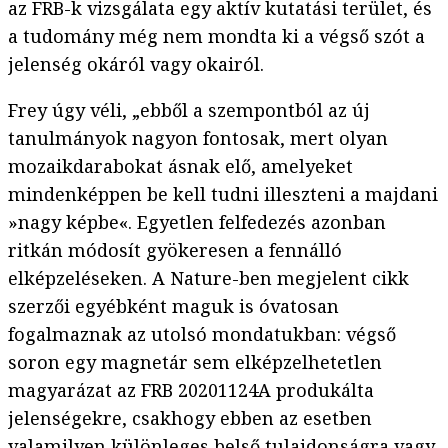
az FRB-k vizsgálata egy aktív kutatási terület, és
a tudomány még nem mondta ki a végső szót a
jelenség okáról vagy okairól.
Frey úgy véli, „ebből a szempontból az új
tanulmányok nagyon fontosak, mert olyan
mozaikdarabokat ásnak elő, amelyeket
mindenképpen be kell tudni illeszteni a majdani
»nagy képbe«. Egyetlen felfedezés azonban
ritkán módosít gyökeresen a fennálló
elképzeléseken. A Nature-ben megjelent cikk
szerzői egyébként maguk is óvatosan
fogalmaznak az utolsó mondatukban: végső
soron egy magnetár sem elképzelhetetlen
magyarázat az FRB 20201124A produkálta
jelenségekre, csakhogy ebben az esetben
valamilyen különleges belső tulajdonságra vagy