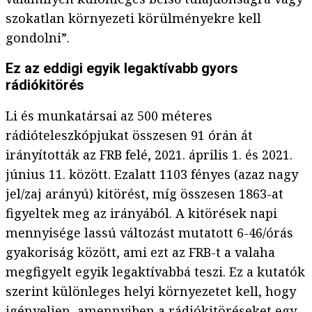
szokatlan környezeti körülményekre kell
gondolni”.
Ez az eddigi egyik legaktívabb gyors
rádiókitörés
Li és munkatársai az 500 méteres
rádióteleszkópjukat összesen 91 órán át
irányították az FRB felé, 2021. április 1. és 2021.
június 11. között. Ezalatt 1103 fényes (azaz nagy
jel/zaj arányú) kitörést, míg összesen 1863-at
figyeltek meg az irányából. A kitörések napi
mennyisége lassú változást mutatott 6-46/órás
gyakoriság között, ami ezt az FRB-t a valaha
megfigyelt egyik legaktívabbá teszi. Ez a kutatók
szerint különleges helyi környezetet kell, hogy
igényeljen, amennyiben a rádiókitöréseket egy