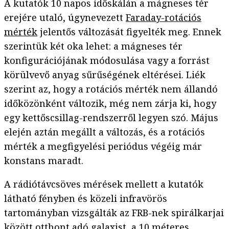
A kutatók 10 napos időskálán a mágneses tér
erejére utaló, úgynevezett
Faraday-rotációs
mérték
jelentős változását figyelték meg. Ennek
szerintük két oka lehet: a mágneses tér
konfigurációjának módosulása vagy a forrást
körülvevő anyag sűrűségének eltérései. Liék
szerint az, hogy a rotációs mérték nem állandó
időközönként változik, még nem zárja ki, hogy
egy kettőscsillag-rendszerről legyen szó. Május
elején aztán megállt a változás, és a rotációs
mérték a megfigyelési periódus végéig már
konstans maradt.
A rádiótávcsöves mérések mellett a kutatók
látható fényben és közeli infravörös
tartományban vizsgálták az FRB-nek spirálkarjai
között otthont adó galaxist, a 10 méteres