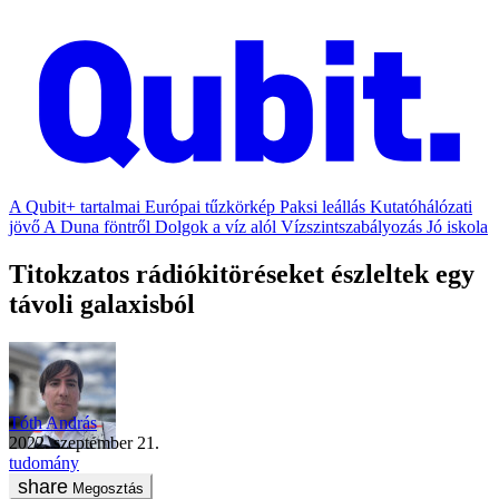
A Qubit+ tartalmai
Európai tűzkörkép
Paksi leállás
Kutatóhálózati
jövő
A Duna föntről
Dolgok a víz alól
Vízszintszabályozás
Jó iskola
Titokzatos rádiókitöréseket észleltek egy
távoli galaxisból
Tóth András
2022. szeptember 21.
tudomány
Megosztás