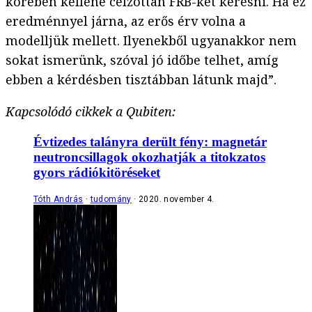
körében kellene célzottan FRB-ket keresni. Ha ez
eredménnyel járna, az erős érv volna a
modelljük mellett. Ilyenekből ugyanakkor nem
sokat ismerünk, szóval jó időbe telhet, amíg
ebben a kérdésben tisztábban látunk majd”.
Kapcsolódó cikkek a Qubiten:
Évtizedes talányra derült fény: magnetár
neutroncsillagok okozhatják a titokzatos
gyors rádiókitöréseket
Tóth András
tudomány
2020. november 4.