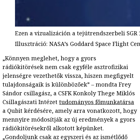
Ezen a vizualizáción a tejútrendszerbeli SGR
Illusztráció
:
NASA’s Goddard Space Flight Cen
„Könnyen meglehet, hogy a gyors
rádiókitörések nem csak egyféle asztrofizikai
jelenségre vezethetők vissza, hiszen megfigyelt
tulajdonságaik is különbözőek” – mondta Frey
Sándor csillagász, a CSFK Konkoly Thege Miklós
Csillagászati Intézet
tudományos főmunkatársa
a Qubit kérdésére, amely arra vonatkozott, hogy
mennyire módosítják az új eredmények a gyors
rádiókitörésekről alkotott képünket.
„Gondoljunk csak az egyszeri és az ismétlődő