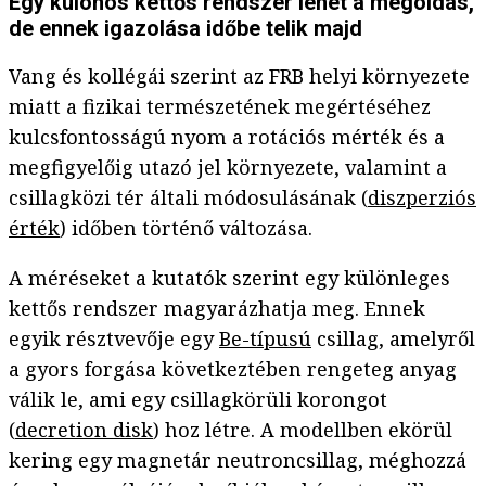
Egy különös kettős rendszer lehet a megoldás,
de ennek igazolása időbe telik majd
Vang és kollégái szerint az FRB helyi környezete
miatt a fizikai természetének megértéséhez
kulcsfontosságú nyom a rotációs mérték és a
megfigyelőig utazó jel környezete, valamint a
csillagközi tér általi módosulásának (
diszperziós
érték
) időben történő változása.
A méréseket a kutatók szerint egy különleges
kettős rendszer magyarázhatja meg. Ennek
egyik résztvevője egy
Be-típusú
csillag, amelyről
a gyors forgása következtében rengeteg anyag
válik le, ami egy csillagkörüli korongot
(
decretion disk
) hoz létre. A modellben ekörül
kering egy magnetár neutroncsillag, méghozzá