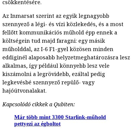
csökkentésére.
Az Inmarsat szerint az egyik legnagyobb
szennyező a légi- és vízi közlekedés, és a most
fellőtt kommunikációs műhold épp ennek a
költségein tud majd faragni: egy másik
műholddal, az I-6 F1-gyel közösen minden
eddiginél alaposabb helyzetmeghatározásra lesz
alkalmas, így például könnyebb lesz vele
kiszámolni a legrövidebb, ezáltal pedig
legkevésbé szennyező repülő- vagy
hajóútvonalakat.
Kapcsolódó cikkek a Qubiten:
Már több mint 3300 Starlink-műhold
pettyezi az égboltot