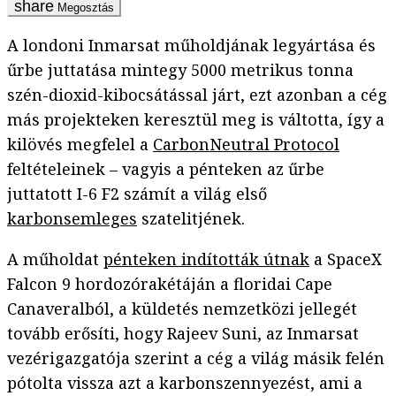
Megosztás
A londoni Inmarsat műholdjának legyártása és
űrbe juttatása mintegy 5000 metrikus tonna
szén-dioxid-kibocsátással járt, ezt azonban a cég
más projekteken keresztül meg is váltotta, így a
kilövés megfelel a
CarbonNeutral Protocol
feltételeinek – vagyis a pénteken az űrbe
juttatott I-6 F2 számít a világ első
karbonsemleges
szatelitjének.
A műholdat
pénteken indították útnak
a SpaceX
Falcon 9 hordozórakétáján a floridai Cape
Canaveralból, a küldetés nemzetközi jellegét
tovább erősíti, hogy Rajeev Suni, az Inmarsat
vezérigazgatója szerint a cég a világ másik felén
pótolta vissza azt a karbonszennyezést, ami a