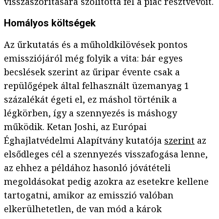
visszaszorítására szólította fel a piac résztvevőit.
Homályos költségek
Az űrkutatás és a műholdkilövések pontos
emissziójáról még folyik a vita: bár egyes
becslések szerint az űripar évente csak a
repülőgépek által felhasznált üzemanyag 1
százalékát égeti el, ez máshol történik a
légkörben, így a szennyezés is máshogy
működik. Ketan Joshi, az Európai
Éghajlatvédelmi Alapítvány kutatója
szerint
az
elsődleges cél a szennyezés visszafogása lenne,
az ehhez a példához hasonló jóvátételi
megoldásokat pedig azokra az esetekre kellene
tartogatni, amikor az emisszió valóban
elkerülhetetlen, de van mód a károk