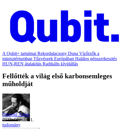
A Qubit+ tartalmai
Rekordalacsony Duna
Vízőrzők a
minisztériumban
Tűzvészek Európában
Halálos génszerkesztés
HUN-REN átalakítás
Radikális kívülállás
Fellőtték a világ első karbonsemleges
műholdját
Dippold Ádám
2023. február 21.
tudomány