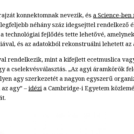
 rajzát konnektomnak nevezik, és
a Science-ben 
gfeljebb néhány száz idegsejttel rendelkező élő
z a technológiai fejlődés tette lehetővé, amelyn
ával, és az adatokból rekonstruálni lehetett az
val rendelkezik, mint a kifejlett ecetmuslica v
gy a cselekvésválasztás. „Az agyi áramkörök fel
lyen agy szerkezetét a nagyon egyszerű organi
 az agy” –
idézi
a Cambridge-i Egyetem közlemény
t.