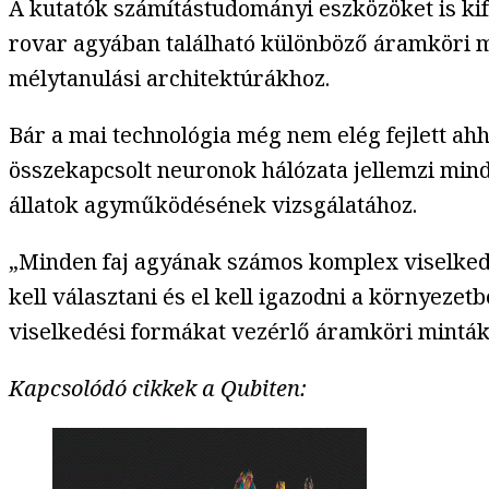
A kutatók számítástudományi eszközöket is kif
rovar agyában található különböző áramköri m
mélytanulási architektúrákhoz.
Bár a mai technológia még nem elég fejlett ahh
összekapcsolt neuronok hálózata jellemzi mind
állatok agyműködésének vizsgálatához.
„Minden faj agyának számos komplex viselkedést
kell választani és el kell igazodni a környeze
viselkedési formákat vezérlő áramköri minták 
Kapcsolódó cikkek a Qubiten: