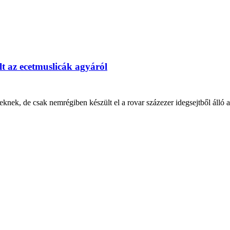
lt az ecetmuslicák agyáról
eknek, de csak nemrégiben készült el a rovar százezer idegsejtből álló