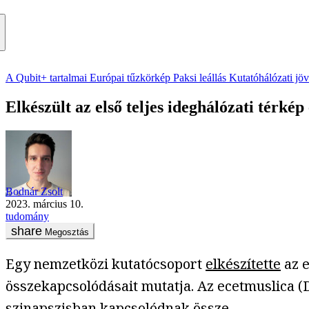
A Qubit+ tartalmai
Európai tűzkörkép
Paksi leállás
Kutatóhálózati jö
Elkészült az első teljes ideghálózati térké
Bodnár Zsolt
2023. március 10.
tudomány
Megosztás
Egy nemzetközi kutatócsoport
elkészítette
az e
összekapcsolódásait mutatja. Az ecetmuslica (
szinapszisban kapcsolódnak össze.