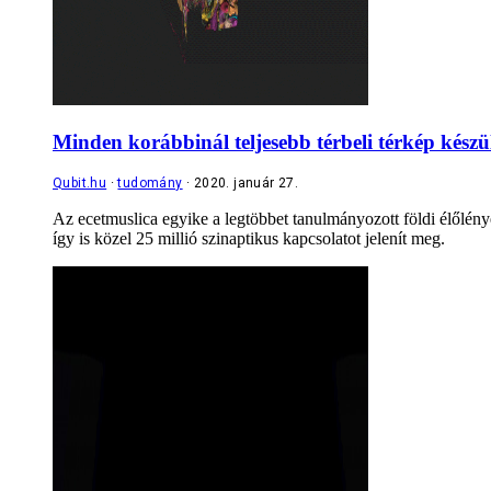
Minden korábbinál teljesebb térbeli térkép készü
Qubit.hu
tudomány
2020. január 27.
Az ecetmuslica egyike a legtöbbet tanulmányozott földi élőlény
így is közel 25 millió szinaptikus kapcsolatot jelenít meg.