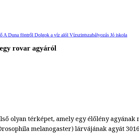
vő
A Duna föntről
Dolgok a víz alól
Vízszintszabályozás
Jó iskola
p egy rovar agyáról
lső olyan térképet, amely egy élőlény agyának 
Drosophila melanogaster) lárvájának agyát 3016