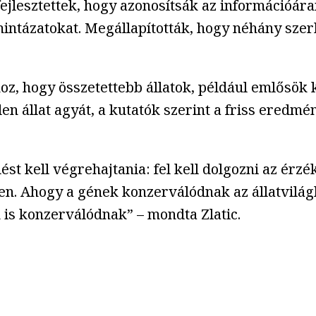
ejlesztettek, hogy azonosítsák az információára
intázatokat. Megállapították, hogy néhány szer
oz, hogy összetettebb állatok, például emlősök 
en állat agyát, a kutatók szerint a friss ered
 kell végrehajtania: fel kell dolgozni az érzéks
tben. Ahogy a gének konzerválódnak az állatvilá
is konzerválódnak” – mondta Zlatic.