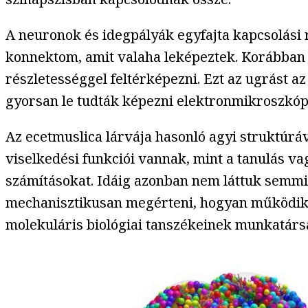
A neuronok és idegpályák egyfajta kapcsolási
konnektom, amit valaha leképeztek. Korábban le
részletességgel feltérképezni. Ezt az ugrást a
gyorsan le tudták képezni elektronmikroszkópi
Az ecetmuslica lárvája hasonló agyi struktúrá
viselkedési funkciói vannak, mint a tanulás va
számításokat. Idáig azonban nem láttuk semmi
mechanisztikusan megérteni, hogyan működik
molekuláris biológiai tanszékeinek munkatársá