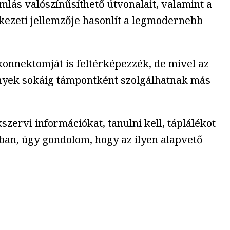
mlás valószínűsíthető útvonalait, valamint a
kezeti jellemzője hasonlít a legmodernebb
konnektomját is feltérképezzék, de mivel az
mények sokáig támpontként szolgálhatnak más
zervi információkat, tanulni kell, táplálékot
gban, úgy gondolom, hogy az ilyen alapvető