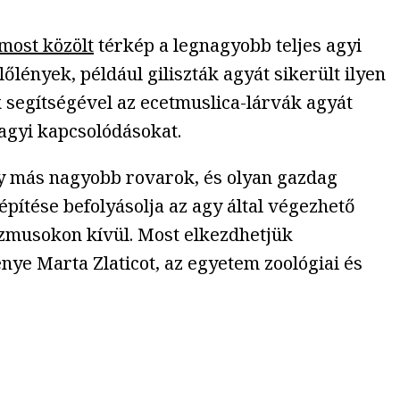
most közölt
térkép a legnagyobb teljes agyi
lények, például giliszták agyát sikerült ilyen
ek segítségével az ecetmuslica-lárvák agyát
 agyi kapcsolódásokat.
agy más nagyobb rovarok, és olyan gazdag
építése befolyásolja az agy által végezhető
zmusokon kívül. Most elkezdhetjük
e Marta Zlaticot, az egyetem zoológiai és