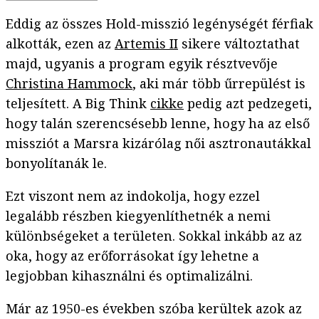
Eddig az összes Hold-misszió legénységét férfiak
alkották, ezen az
Artemis II
sikere változtathat
majd, ugyanis a program egyik résztvevője
Christina Hammock
, aki már több űrrepülést is
teljesített. A Big Think
cikke
pedig azt pedzegeti,
hogy talán szerencsésebb lenne, hogy ha az első
missziót a Marsra kizárólag női asztronautákkal
bonyolítanák le.
Ezt viszont nem az indokolja, hogy ezzel
legalább részben kiegyenlíthetnék a nemi
különbségeket a területen. Sokkal inkább az az
oka, hogy az erőforrásokat így lehetne a
legjobban kihasználni és optimalizálni.
Már az 1950-es években szóba kerültek azok az