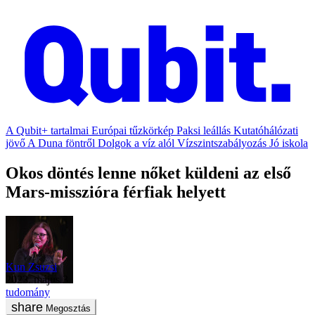
A Qubit+ tartalmai
Európai tűzkörkép
Paksi leállás
Kutatóhálózati
jövő
A Duna föntről
Dolgok a víz alól
Vízszintszabályozás
Jó iskola
Okos döntés lenne nőket küldeni az első
Mars-misszióra férfiak helyett
Kun Zsuzsi
2023. május 3.
tudomány
Megosztás