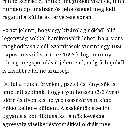
rendelkezésére, amiket magukkal visznek, tehát
minden optimalizációs lehetőséget meg kell
ragadni a küldetés tervezése során.
Ez azt jelenti, hogy egy kizárólag nőkből álló
legénység sokkal hatékonyabb lehet, ha a Mars
meghódítása a cél. Számítások szerint egy 1080
napos misszió során ez 1695 kilogrammnyi
tömeg megspórolását jelentené, még űrhajóból
is kisebbre lenne szükség.
De túl a fizikai érveken, pszichés tényezők is
amellett szólnak, hogy ilyen hosszú (2-3 éves)
időre és ilyen kis helyre összezárva inkább
nőket kellene küldeni. A szakértők szerint
ugyanis a konfliktusaikat a nők kevésbé
agresszív viselkedésformákkal oldják meg.