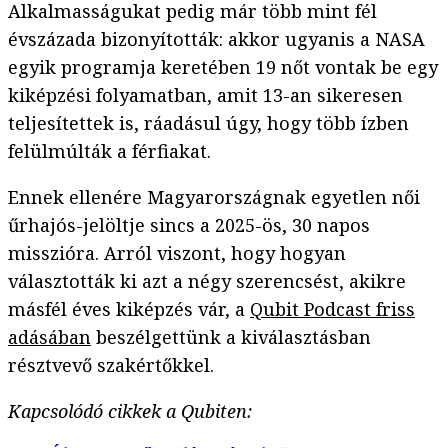
Alkalmasságukat pedig már több mint fél
évszázada bizonyították: akkor ugyanis a NASA
egyik programja keretében 19 nőt vontak be egy
kiképzési folyamatban, amit 13-an sikeresen
teljesítettek is, ráadásul úgy, hogy több ízben
felülmúlták a férfiakat.
Ennek ellenére Magyarországnak egyetlen női
űrhajós-jelöltje sincs a 2025-ös, 30 napos
misszióra. Arról viszont, hogy hogyan
választották ki azt a négy szerencsést, akikre
másfél éves kiképzés vár, a
Qubit Podcast friss
adásában
beszélgettünk a kiválasztásban
résztvevő szakértőkkel.
Kapcsolódó cikkek a Qubiten: