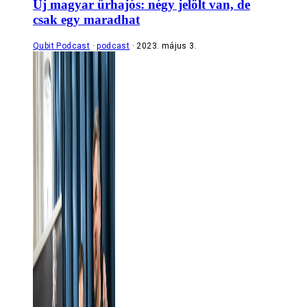
Új magyar űrhajós: négy jelölt van, de
csak egy maradhat
Qubit Podcast
podcast
2023. május 3.