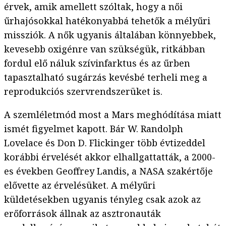
érvek, amik amellett szóltak, hogy a női
űrhajósokkal hatékonyabbá tehetők a mélyűri
missziók. A nők ugyanis általában könnyebbek,
kevesebb oxigénre van szükségük, ritkábban
fordul elő náluk szívinfarktus és az űrben
tapasztalható sugárzás kevésbé terheli meg a
reprodukciós szervrendszerüket is.
A szemléletmód most a Mars meghódítása miatt
ismét figyelmet kapott. Bár W. Randolph
Lovelace és Don D. Flickinger több évtizeddel
korábbi érvelését akkor elhallgattatták, a 2000-
es években Geoffrey Landis, a NASA szakértője
elővette az érvelésüket. A mélyűri
küldetésekben ugyanis tényleg csak azok az
erőforrások állnak az asztronauták