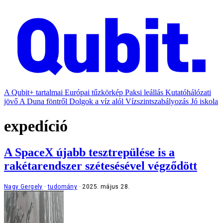
A Qubit+ tartalmai
Európai tűzkörkép
Paksi leállás
Kutatóhálózati
jövő
A Duna föntről
Dolgok a víz alól
Vízszintszabályozás
Jó iskola
expedíció
A SpaceX újabb tesztrepülése is a
rakétarendszer szétesésével végződött
Nagy Gergely
tudomány
2025. május 28.