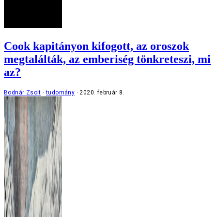
Cook kapitányon kifogott, az oroszok
megtalálták, az emberiség tönkreteszi, mi
az?
Bodnár Zsolt
tudomány
2020. február 8.