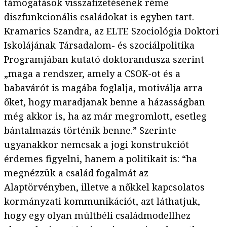
támogatások visszafizetésének réme
diszfunkcionális családokat is egyben tart.
Kramarics Szandra, az ELTE Szociológia Doktori
Iskolájának Társadalom- és szociálpolitika
Programjában kutató doktorandusza szerint
„maga a rendszer, amely a CSOK-ot és a
babavárót is magába foglalja, motiválja arra
őket, hogy maradjanak benne a házasságban
még akkor is, ha az már megromlott, esetleg
bántalmazás történik benne.” Szerinte
ugyanakkor nemcsak a jogi konstrukciót
érdemes figyelni, hanem a politikait is: “ha
megnézzük a család fogalmát az
Alaptörvényben, illetve a nőkkel kapcsolatos
kormányzati kommunikációt, azt láthatjuk,
hogy egy olyan múltbéli családmodellhez