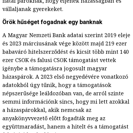
fiatal pároknak, hogy éljenek házasságban és
vállaljanak gyerekeket.
Örök hűséget fogadnak egy banknak
A Magyar Nemzeti Bank adatai szerint 2019 eleje
és 2023 márciusának vége között majd 219 ezer
babaváró hitelszerződést és kicsit több mint 140
ezer CSOK és falusi CSOK támogatást vettek
igénybe a támogatásra jogosult magyar
házaspárok. A 2023 első negyedévére vonatkozó
adatokból úgy tűnik, hogy a támogatások
népszerűsége leáldozóban van, de arról szinte
semmi információnk sincs, hogy mi lett azokkal
a házaspárokkal, akik nemcsak az
anyakönyvvezető előtt fogadták meg az
együttmaradást, hanem a hitelt és a támogatást