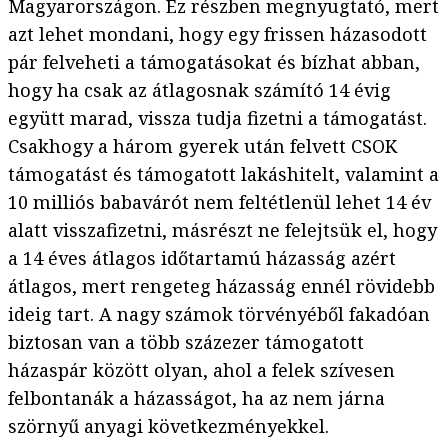
Magyarországon. Ez részben megnyugtató, mert
azt lehet mondani, hogy egy frissen házasodott
pár felveheti a támogatásokat és bízhat abban,
hogy ha csak az átlagosnak számító 14 évig
együtt marad, vissza tudja fizetni a támogatást.
Csakhogy a három gyerek után felvett CSOK
támogatást és támogatott lakáshitelt, valamint a
10 milliós babavárót nem feltétlenül lehet 14 év
alatt visszafizetni, másrészt ne felejtsük el, hogy
a 14 éves átlagos időtartamú házasság azért
átlagos, mert rengeteg házasság ennél rövidebb
ideig tart. A nagy számok törvényéből fakadóan
biztosan van a több százezer támogatott
házaspár között olyan, ahol a felek szívesen
felbontanák a házasságot, ha az nem járna
szörnyű anyagi következményekkel.