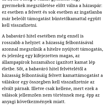
gyermekek megszületése előtt válna a házaspár:
ez esetben a felvett és sok esetben az ingatlanba
már beleölt támogatást büntetőkamattal együtt
kell visszafizetni.
A babaváró hitel esetében még ennél is
rosszabb a helyzet: a házasság felbontásával
azonnal megszűnik a hitelre nyújtott támogatás,
és jelenleg egy kifejezetten magas, az
állampapírok hozamához igazított kamat lép
életbe. Sőt, a babaváró hitel felvételétől a
házasság felbontásáig felvett kamattámogatást a
váláskor egy összegben kell visszafizetnie az
elvált párnak. Illetve csak kellene, mert ezek a
válások jellemzően nem történnek meg. épp az
anyagi következmények miatt.