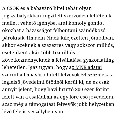
A CSOK és a babaváró hitel tehát olyan
jogszabályokban rögzített szerződési feltételek
mellett vehető igénybe, ami komoly gondot
okozhat a házasságot felbontani szándékozó
pároknak. Ha nem élnek kifejezetten jómódban,
akkor ezeknek a százezres vagy sokszor milliós,
esetenként akár több tízmilliós
következményeknek a felvállalása gyakorlatilag
lehetetlen. Igaz ugyan, hogy a
z MNB adatai
szerint
a babaváró hitelt felvevők 54 százaléka a
legfelső jövedelmi ötödből kerül ki, de ez csak
annyit jelent, hogy havi bruttó 300 ezer forint
felett van a családban
az egy főre eső jövedelem
,
azaz még a támogatást felvevők jobb helyzetben
lévő fele is veszélyben van.