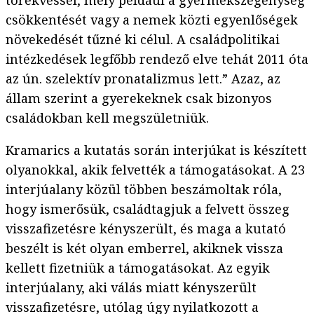
törekvéssel, mely például a gyermekszegénység
csökkentését vagy a nemek közti egyenlőségek
növekedését tűzné ki célul. A családpolitikai
intézkedések legfőbb rendező elve tehát 2011 óta
az ún. szelektív pronatalizmus lett.” Azaz, az
állam szerint a gyerekeknek csak bizonyos
családokban kell megszületniük.
Kramarics a kutatás során interjúkat is készített
olyanokkal, akik felvették a támogatásokat. A 23
interjúalany közül többen beszámoltak róla,
hogy ismerősük, családtagjuk a felvett összeg
visszafizetésre kényszerült, és maga a kutató
beszélt is két olyan emberrel, akiknek vissza
kellett fizetniük a támogatásokat. Az egyik
interjúalany, aki válás miatt kényszerült
visszafizetésre, utólag úgy nyilatkozott a