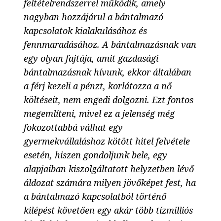
feltételrendszerrel működik, amely
nagyban hozzájárul a bántalmazó
kapcsolatok kialakulásához és
fennmaradásához. A bántalmazásnak van
egy olyan fajtája, amit gazdasági
bántalmazásnak hívunk, ekkor általában
a férj kezeli a pénzt, korlátozza a nő
költéseit, nem engedi dolgozni. Ezt fontos
megemlíteni, mivel ez a jelenség még
fokozottabbá válhat egy
gyermekvállaláshoz kötött hitel felvétele
esetén, hiszen gondoljunk bele, egy
alapjaiban kiszolgáltatott helyzetben lévő
áldozat számára milyen jövőképet fest, ha
a bántalmazó kapcsolatból történő
kilépést követően egy akár több tízmilliós