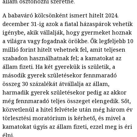
állam ösztönözni szeretné.
A babaváró kölcsönként ismert hitelt 2024.
december 31-ig azok a fiatal házaspárok vehetik
igénybe, akik vállalják, hogy gyermeket hoznak
a világra vagy fogadnak örökbe. Ők legfeljebb 10
millió forint hitelt vehetnek fel, amit teljesen
szabadon használhatnak fel; a kamatokat az
állam fizeti. Ha két gyerekük is születik, a
második gyerek születésekor fennmaradó
összeg 30 százalékát átvállalja az állam,
harmadik gyerek születésekor pedig az akkor
még fennmaradó teljes összeget elengedik. Sőt,
közvetlenül a hitel felvétele után még három év
törlesztési moratórium is kérhető, és mivel a
kamatokat úgyis az állam fizeti, ezzel meg is éri
élni.