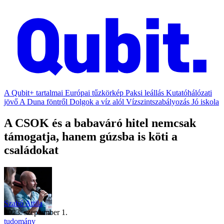
A Qubit+ tartalmai
Európai tűzkörkép
Paksi leállás
Kutatóhálózati
jövő
A Duna föntről
Dolgok a víz alól
Vízszintszabályozás
Jó iskola
A CSOK és a babaváró hitel nemcsak
támogatja, hanem gúzsba is köti a
családokat
Szabó Attila
2023. szeptember 1.
tudomány