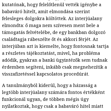
kutatónak, hogy felelőtlenül vették igénybe a
babaváró hitelt, amit elmondása szerint
felesleges dolgokra költöttek. Az interjúalany
elmondta: ő maga nem szívesen ment bele a
támogatás felvételébe, de egy bankban dolgozó
családtagja rábeszélte őt és akkori férjét. Az
interjúban azt is kiemelte, hogy fontosnak tartja
a részletes tájékoztatást, mivel, ha probléma
adódik, gyakran a banki ügyintézők sem tudnak
érdemben segíteni, inkább csak megnehezítik a
visszafizetéssel kapcsolatos procedúrát.
A tanulmányból kiderül, hogy a házasság a
legtöbb interjúalany számára fontos értékként
funkcionál ugyan, de többen mégis úgy
nyilatkoztak, hogy csak a babaváró hitel miatt