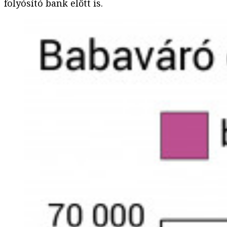
folyósító bank előtt is.