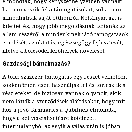
elmondták, hogy kényszerhelyzetben vannak:
ha nem veszik fel a támogatásokat, soha nem
álmodhatnak saját otthonról. Néhányan azt is
kifejtették, hogy jobb megoldásnak tartanák az
állam részéről a mindenkinek járó támogatások
emelését, az oktatás, egészségügy fejlesztését,
illetve a bölcsődei férőhelyek növelését.
Gazdasági bántalmazás?
A több százezer támogatás egy részét vélhetően
zökkenőmentesen használják fel és törlesztik a
részleteket, de biztosan vannak olyanok, akik
nem látták a szerződések aláírásakor, hogy mit
hoz a jövő. Kramarics a Qubitnek elmondta,
hogy a két visszafizetésre kötelezett
interjúalanyból az egyik a válás után is jóban