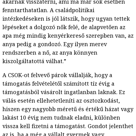
akarnak visszatérni, ami ma már sok esetben
fenntarthatatlan. A családpolitikai
intézkedéseken is jól látszik, hogy ugyan tettek
lépéseket a dolgozó nők felé, de alapvetően az
apa még mindig kenyérkereső szerepben van, az
anya pedig a gondozó. Egy ilyen merev
rendszerben a nő, az anya könnyen
kiszolgáltatottá válhat.”
A CSOK-ot felvevő párok vállalják, hogy a
támogatás felvételétől számított tíz évig a
támogatásból vásárolt ingatlanban laknak. Ez
válás esetén ellehetetleníti az osztozkodást,
hiszen egy nagyobb méretű és értékű házat vagy
lakást 10 évig nem tudnak eladni, különben
vissza kell fizetni a támogatást. Gondot jelenthet
az is, ha a még a vállalt gyermek vagy