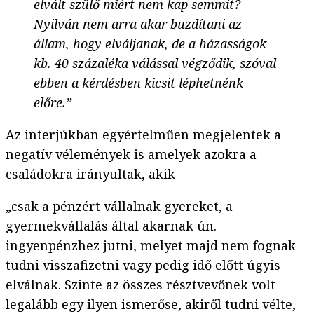
elvált szülő miért nem kap semmit?
Nyilván nem arra akar buzdítani az
állam, hogy elváljanak, de a házasságok
kb. 40 százaléka válással végződik, szóval
ebben a kérdésben kicsit léphetnénk
előre.”
Az interjúkban egyértelműen megjelentek a
negatív vélemények is amelyek azokra a
családokra irányultak, akik
„csak a pénzért vállalnak gyereket, a
gyermekvállalás által akarnak ún.
ingyenpénzhez jutni, melyet majd nem fognak
tudni visszafizetni vagy pedig idő előtt úgyis
elválnak. Szinte az összes résztvevőnek volt
legalább egy ilyen ismerőse, akiről tudni vélte,