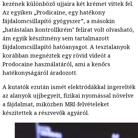
kezének különböző ujjaira két krémet vittek fel.
Az egyiken „Prodicaine, egy hatékony
fájdalomcsillapító gyógyszer”, a másokin
„hatástalan kontrollkrém" felirat volt olvasható,
ám egyik készítmény sem tartalmazott
fájdalomcsillapító hatóanyagot. A tesztalanyok
korábban megnéztek egy rövid videót a
Prodocaine használatáról, ami a kenőcs
hatékonyságáról áradozott.
A kutatók ezután ismét elektródákkal ingerelték
az alanyok ujjbegyeit, fizikai nyomással növelve
a fájdalmat, miközben MRI-felvételeket
készítettek a részvevők agyáról.