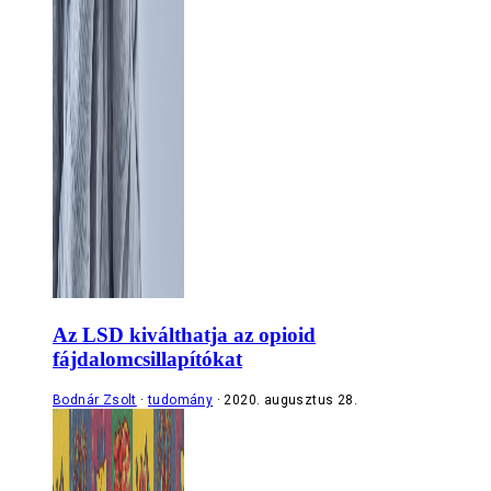
Az LSD kiválthatja az opioid
fájdalomcsillapítókat
Bodnár Zsolt
tudomány
2020. augusztus 28.