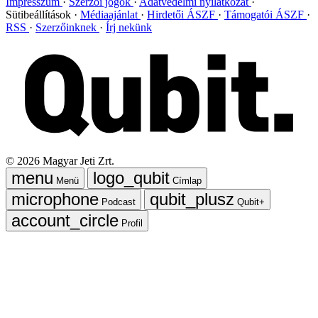
Impresszum
Szerzői jogok
Adatvédelmi nyilatkozat
Sütibeállítások
Médiaajánlat
Hirdetői ÁSZF
Támogatói ÁSZF
RSS
Szerzőinknek
Írj nekünk
©
2026
Magyar Jeti Zrt.
Menü
Címlap
Podcast
Qubit+
Profil