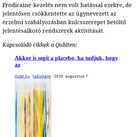
Prodicaine-kezelés nem volt hatással ezekre, de
jelentősen csökkentette az úgynevezett az
érzelmi szabályozásban kulcsszerepet betöltő
jelentésalkotó rendszerek aktivitását.
Kapcsolódó cikkek a Qubiten:
Akkor is segít a placebo, ha tudjuk, hogy
az
Qubit.hu
tudomány
2020. augusztus 7.