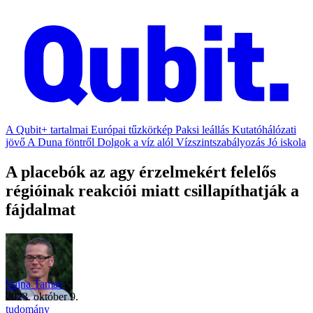
A Qubit+ tartalmai
Európai tűzkörkép
Paksi leállás
Kutatóhálózati
jövő
A Duna föntről
Dolgok a víz alól
Vízszintszabályozás
Jó iskola
A placebók az agy érzelmekért felelős
régióinak reakciói miatt csillapíthatják a
fájdalmat
Vajna Tamás
2023. október 9.
tudomány