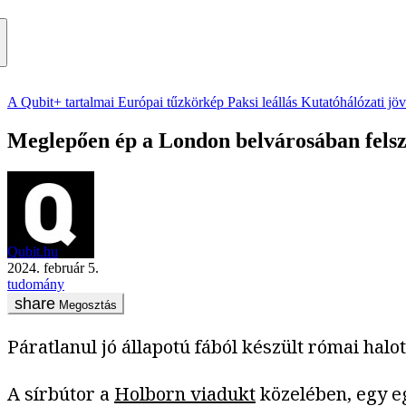
A Qubit+ tartalmai
Európai tűzkörkép
Paksi leállás
Kutatóhálózati jö
Meglepően ép a London belvárosában felszín
Qubit.hu
2024. február 5.
tudomány
Megosztás
Páratlanul jó állapotú fából készült római hal
A sírbútor a
Holborn viadukt
közelében, egy egy