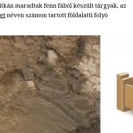
ritkán maradtak fenn fából készült tárgyak, az
et
néven számon tartott földalatti folyó