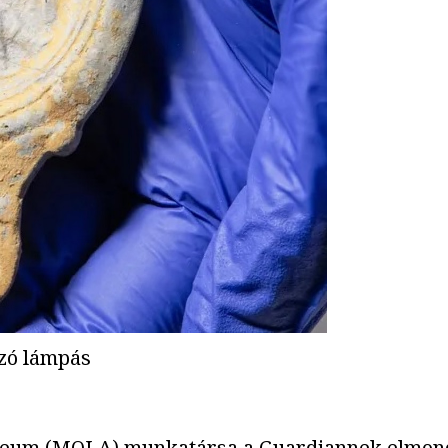
azó lámpás
zeum (MOLA) munkatársa a Guardiannek elmondt