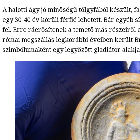
A halotti ágy jó minőségű tölgyfából készült, f
egy 30-40 év körüli férfié lehetett. Bár egyéb
fel. Erre ráerősítenek a temető más részeiről e
római megszállás legkorábbi éveiben került Brit
szimbólumaként egy legyőzött gladiátor alakja 