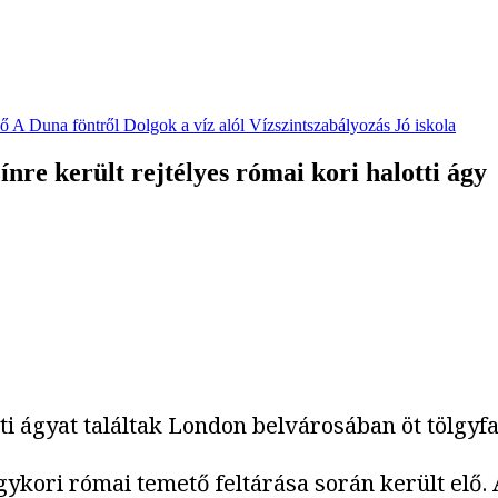
vő
A Duna föntről
Dolgok a víz alól
Vízszintszabályozás
Jó iskola
re került rejtélyes római kori halotti ágy
otti ágyat találtak London belvárosában öt tölgy
kori római temető feltárása során került elő. A 