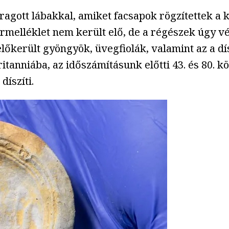
aragott lábakkal, amiket facsapok rögzítettek a k
 sírmelléklet nem került elő, de a régészek úgy 
lőkerült gyöngyök, üvegfiolák, valamint az a dí
anniába, az időszámításunk előtti 43. és 80. kö
díszíti.