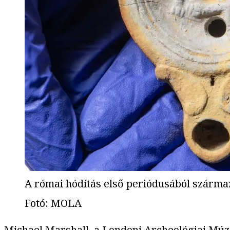
A római hódítás első periódusából szárm
Fotó
:
MOLA
Michael Marshall
, a Londoni Archeológiai Mú