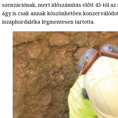
szenzációnak, mert időszámítás előtt 43-tól az
ágy is csak annak köszönhetően konzerválódott
iszaphordaléka légmentesen tartotta.