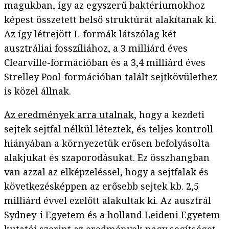
magukban, így az egyszerű baktériumokhoz
képest összetett belső struktúrát alakítanak ki.
Az így létrejött L-formák látszólag két
ausztráliai fosszíliához, a 3 milliárd éves
Clearville-formációban és a 3,4 milliárd éves
Strelley Pool-formációban talált sejtkövülethez
is közel állnak.
Az eredmények arra utalnak
, hogy a kezdeti
sejtek sejtfal nélkül léteztek, és teljes kontroll
hiányában a környezetük erősen befolyásolta
alakjukat és szaporodásukat. Ez összhangban
van azzal az elképzeléssel, hogy a sejtfalak és
következésképpen az erősebb sejtek kb. 2,5
milliárd évvel ezelőtt alakultak ki. Az ausztrál
Sydney-i Egyetem és a holland Leideni Egyetem