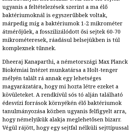
ugyanis a feltételezések szerint a ma élő
baktériumoknál is egyszerűbbek voltak,
márpedig míg a baktériumok 1-2 mikrométer
átmérőjűek, a fosszilizálódott ősi sejtek 60-70
mikrométeresek, ráadásul belsejükben is túl
komplexnek tűnnek.
Dheeraj Kanaparthi, a németországi Max Planck
Biokémiai Intézet munkatársa a Holt-tenger
mélyén talált rá annak egy lehetséges
magyarázatára, hogy mi hozta létre ezeket a
kövületeket. A rendkívül sós tó alján található
édesvízi források környékén élő baktériumok
tanulmányozása közben ugyanis felfigyelt arra,
hogy némelyikük alakja meglehetősen bizarr.
Végül rájött, hogy egy sejtfal nélküli sejttípussal