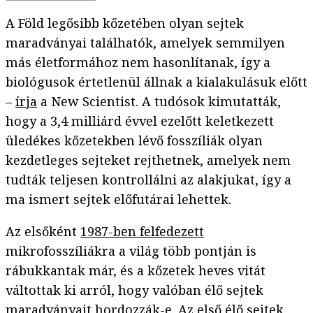
A Föld legősibb kőzetében olyan sejtek
maradványai találhatók, amelyek semmilyen
más életformához nem hasonlítanak, így a
biológusok értetlenül állnak a kialakulásuk előtt
–
írja
a New Scientist. A tudósok kimutatták,
hogy a 3,4 milliárd évvel ezelőtt keletkezett
üledékes kőzetekben lévő fosszíliák olyan
kezdetleges sejteket rejthetnek, amelyek nem
tudták teljesen kontrollálni az alakjukat, így a
ma ismert sejtek előfutárai lehettek.
Az elsőként
1987-ben felfedezett
mikrofosszíliákra a világ több pontján is
rábukkantak már, és a kőzetek heves vitát
váltottak ki arról, hogy valóban élő sejtek
maradványait hordozzák-e. Az első élő sejtek