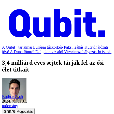
A Qubit+ tartalmai
Európai tűzkörkép
Paksi leállás
Kutatóhálózati
jövő
A Duna föntről
Dolgok a víz alól
Vízszintszabályozás
Jó iskola
3,4 milliárd éves sejtek tárják fel az ősi
élet titkait
Bodnár Zsolt
2024. július 31.
tudomány
Megosztás