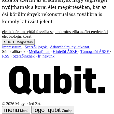
kutatói szerint az eredmények nagy segítséget
nyújthatnak a korai élet megértésében, bár az
ősi körülmények rekonstruálása továbbra is
komoly kihívást jelent.
élet
baktérium
sejtfal
fosszília
sejt
mikrofosszília
az élet eredete
ősi
élet
biológia
kőzet
Megosztás
Impresszum
Szerzői jogok
Adatvédelmi nyilatkozat
Sütibeállítások
Médiaajánlat
Hirdetői ÁSZF
Támogatói ÁSZF
RSS
Szerzőinknek
Írj nekünk
©
2026
Magyar Jeti Zrt.
Menü
Címlap