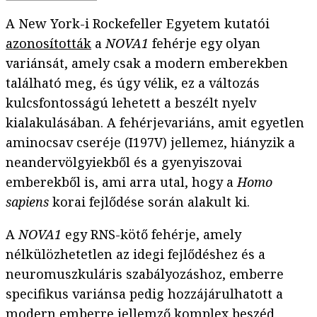
A New York-i Rockefeller Egyetem kutatói
azonosították
a
NOVA1
fehérje egy olyan
variánsát, amely csak a modern emberekben
található meg, és úgy vélik, ez a változás
kulcsfontosságú lehetett a beszélt nyelv
kialakulásában. A fehérjevariáns, amit egyetlen
aminocsav cseréje (I197V) jellemez, hiányzik a
neandervölgyiekből és a gyenyiszovai
emberekből is, ami arra utal, hogy a
Homo
sapiens
korai fejlődése során alakult ki.
A
NOVA1
egy RNS-kötő fehérje, amely
nélkülözhetetlen az idegi fejlődéshez és a
neuromuszkuláris szabályozáshoz, emberre
specifikus variánsa pedig hozzájárulhatott a
modern emberre jellemző komplex beszéd