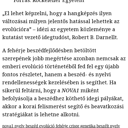
Forrás
:
Rockefeller Egyetem
„El lehet képzelni, hogy a hangképzés ilyen
változásai milyen jelentős hatással lehettek az
evolúcióra” – idézi az egyetem közleménye a
kutatást vezető idegtudóst, Robert B. Darnellt.
A fehérje beszédfejlődésben betöltött
szerepének jobb megértése azonban nemcsak az
emberi evolúció történetéből fed fel egy újabb
fontos részletet, hanem a beszéd- és nyelvi
rendellenességek kezelésében is segíthet. Ha
sikerül feltárni, hogy a
NOVA1
miként
befolyásolja a beszédhez köthető idegi pályákat,
akkor a korai felismerést segítő és beavatkozási
stratégiákat is lehetne alkotni.
nova1
nyelv
beszéd
evolúció
fehérje
crispr
genetika
beszélt nyelv