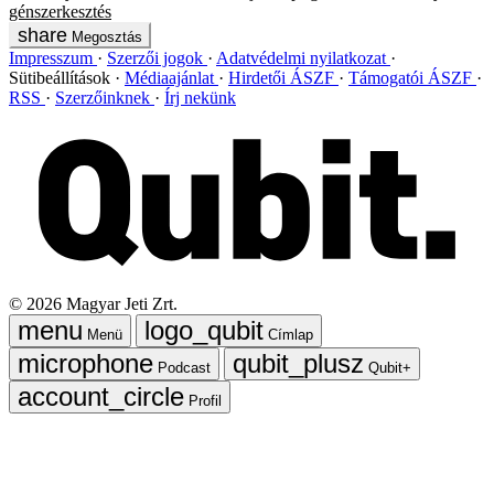
génszerkesztés
Megosztás
Impresszum
Szerzői jogok
Adatvédelmi nyilatkozat
Sütibeállítások
Médiaajánlat
Hirdetői ÁSZF
Támogatói ÁSZF
RSS
Szerzőinknek
Írj nekünk
©
2026
Magyar Jeti Zrt.
Menü
Címlap
Podcast
Qubit+
Profil