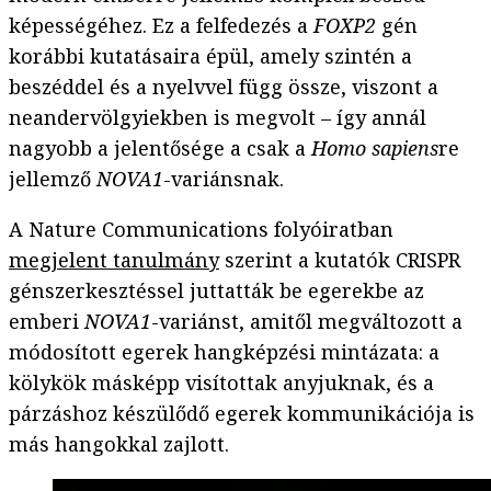
képességéhez. Ez a felfedezés a
FOXP2
gén
korábbi kutatásaira épül, amely szintén a
beszéddel és a nyelvvel függ össze, viszont a
neandervölgyiekben is megvolt – így annál
nagyobb a jelentősége a csak a
Homo sapiens
re
jellemző
NOVA1
-variánsnak.
A Nature Communications folyóiratban
megjelent tanulmány
szerint a kutatók CRISPR
génszerkesztéssel juttatták be egerekbe az
emberi
NOVA1
-variánst, amitől megváltozott a
módosított egerek hangképzési mintázata: a
kölykök másképp visítottak anyjuknak, és a
párzáshoz készülődő egerek kommunikációja is
más hangokkal zajlott.