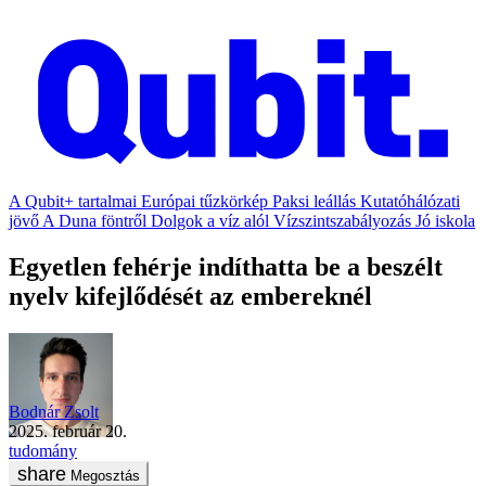
A Qubit+ tartalmai
Európai tűzkörkép
Paksi leállás
Kutatóhálózati
jövő
A Duna föntről
Dolgok a víz alól
Vízszintszabályozás
Jó iskola
Egyetlen fehérje indíthatta be a beszélt
nyelv kifejlődését az embereknél
Bodnár Zsolt
2025. február 20.
tudomány
Megosztás