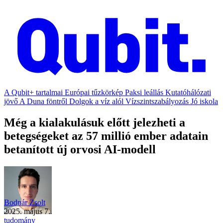
A Qubit+ tartalmai
Európai tűzkörkép
Paksi leállás
Kutatóhálózati
jövő
A Duna föntről
Dolgok a víz alól
Vízszintszabályozás
Jó iskola
Még a kialakulásuk előtt jelezheti a
betegségeket az 57 millió ember adatain
betanított új orvosi AI-modell
Bodnár Zsolt
2025. május 7.
tudomány