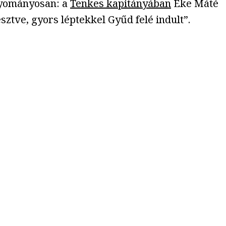
agyományosan: a
Tenkes kapitányában
Eke Máté
ztve, gyors léptekkel Gyűd felé indult”.