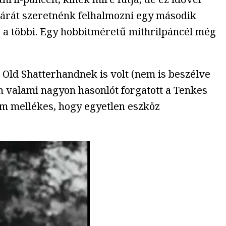
ztárát szeretnénk felhalmozni egy második
s a többi. Egy hobbitméretű mithrilpáncél még
ld Shatterhandnek is volt (nem is beszélve
n valami nagyon hasonlót forgatott a Tenkes
em mellékes, hogy egyetlen eszköz