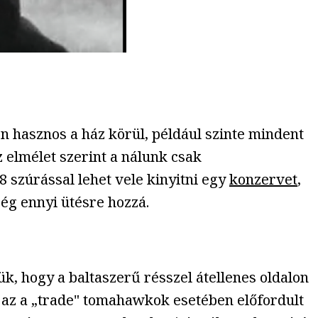
 hasznos a ház körül, például szinte mindent
az elmélet szerint a nálunk csak
8 szúrással lehet vele kinyitni egy
konzervet
,
ég ennyi ütésre hozzá.
k, hogy a baltaszerű résszel átellenes oldalon
y az a „trade" tomahawkok esetében előfordult