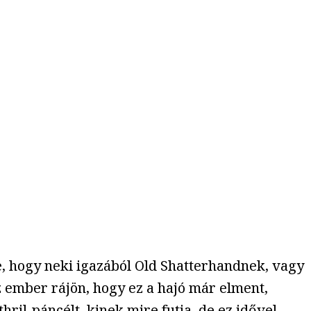
, hogy neki igazából Old Shatterhandnek, vagy
 ember rájön, hogy ez a hajó már elment,
ril-páncélt, kinek mire futja, de ez idővel