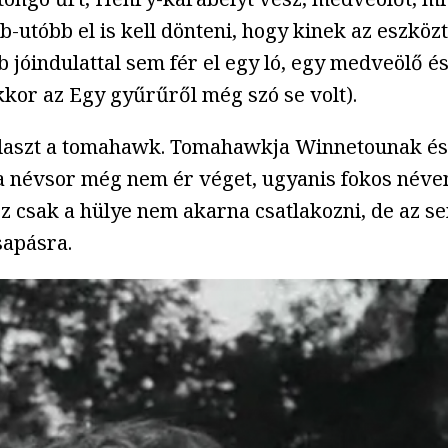
b-utóbb el is kell dönteni, hogy kinek az eszkö
 jóindulattal sem fér el egy ló, egy medveölő é
akkor az Egy gyűrűről még szó se volt).
laszt a tomahawk. Tomahawkja Winnetounak és O
a névsor még nem ér véget, ugyanis fokos néve
oz csak a hülye nem akarna csatlakozni, de az s
sapásra.