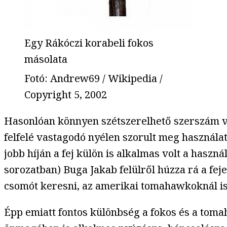
Egy Rákóczi korabeli fokos
másolata
Fotó
:
Andrew69 / Wikipedia /
Copyright 5, 2002
Hasonlóan könnyen szétszerelhető szerszám vol
felfelé vastagodó nyélen szorult meg használa
jobb híján a fej külön is alkalmas volt a hasz
sorozatban) Buga Jakab felülről húzza rá a fejet
csomót keresni, az amerikai tomahawkoknál is v
Épp emiatt fontos különbség a fokos és a toma