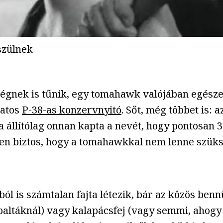
szülnek
égnek is tűnik, egy tomahawk valójában egészen
latos
P-38-as konzervnyitó
. Sőt, még többet is: 
 állítólag onnan kapta a nevét, hogy pontosan 3
zen biztos, hogy a tomahawkkal nem lenne szüks
 is számtalan fajta létezik, bár az közös bennü
óbaltáknál) vagy kalapácsfej (vagy semmi, ahog