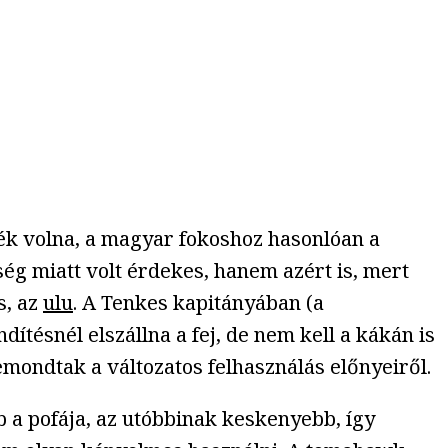
ték volna, a magyar fokoshoz hasonlóan a
ég miatt volt érdekes, hanem azért is, mert
s, az
ulu
. A Tenkes kapitányában (a
dítésnél elszállna a fej, de nem kell a kákán is
emondtak a változatos felhasználás előnyeiről.
 a pofája, az utóbbinak keskenyebb, így