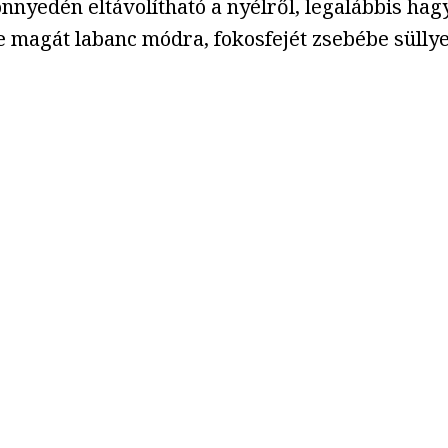
önnyedén eltávolítható a nyélről, legalábbis h
 magát labanc módra, fokosfejét zsebébe süllyes