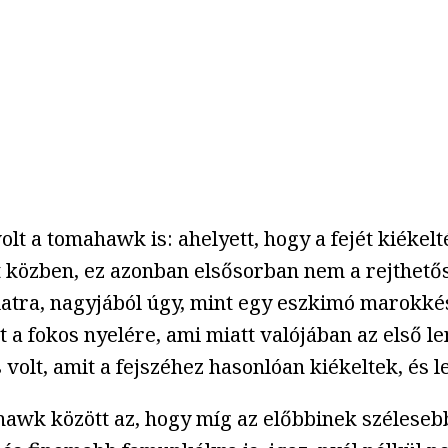
t a tomahawk is: ahelyett, hogy a fejét kiékel
t közben, ez azonban elsősorban nem a rejthetős
nálatra, nagyjából úgy, mint egy eszkimó marokké
 a fokos nyelére, ami miatt valójában az első len
olt, amit a fejszéhez hasonlóan kiékeltek, és l
hawk között az, hogy míg az előbbinek szélesebb