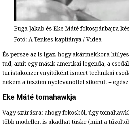
Buga Jakab és Eke Máté fokospárbajra ké
Fotó
:
A Tenkes kapitánya / Videa
És persze az is igaz, hogy akármekkora hülyes
tud, amit egy másik amerikai legenda, a csodá
turistakonzervnyitóként ismert technikai csoda
nekem a teszten nyolcvanöttel sikerült – egés
Eke Máté tomahawkja
Vagy szúrásra: ahogy fokosból, úgy tomahawkból
több modellen is akadhat tüske (mint a tűzolt