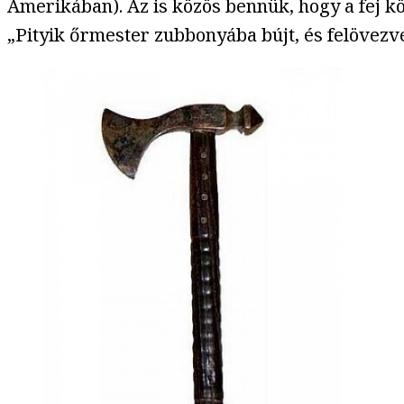
Amerikában). Az is közös bennük, hogy a fej k
„Pityik őrmester zubbonyába bújt, és felövezve