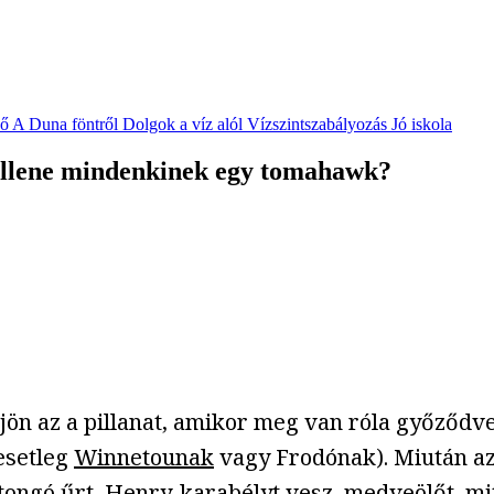
vő
A Duna föntről
Dolgok a víz alól
Vízszintszabályozás
Jó iskola
ellene mindenkinek egy tomahawk?
ön az a pillanat, amikor meg van róla győződve
(esetleg
Winnetounak
vagy Frodónak). Miután az
tongó űrt, Henry-karabélyt vesz, medveölőt, mith