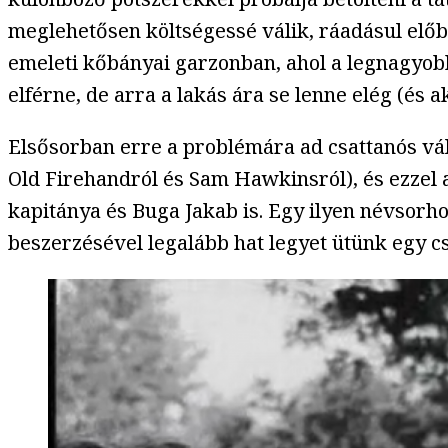
meglehetősen költségessé válik, ráadásul előb
emeleti kőbányai garzonban, ahol a legnagyobb
elférne, de arra a lakás ára se lenne elég (és 
Elsősorban erre a problémára ad csattanós vá
Old Firehandról és Sam Hawkinsról), és ezzel 
kapitánya és Buga Jakab is. Egy ilyen névsorh
beszerzésével legalább hat legyet ütünk egy c