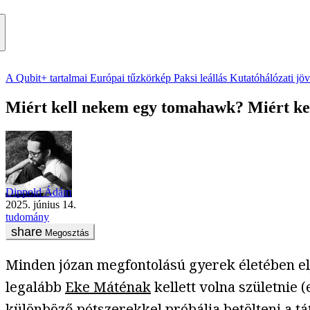
A Qubit+ tartalmai
Európai tűzkörkép
Paksi leállás
Kutatóhálózati jö
Miért kell nekem egy tomahawk? Miért k
Dippold Ádám
2025. június 14.
tudomány
Megosztás
Minden józan megfontolású gyerek életében elj
legalább
Eke Máténak
kellett volna születnie 
különböző pótszerekkel próbálja betölteni a tá