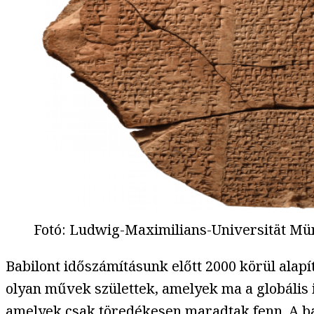
Fotó
:
Ludwig-Maximilians-Universität M
Babilont időszámításunk előtt 2000 körül alapí
olyan művek születtek, amelyek ma a globális 
amelyek csak töredékesen maradtak fenn. A b