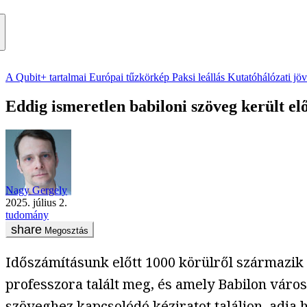
A Qubit+ tartalmai
Európai tűzkörkép
Paksi leállás
Kutatóhálózati jö
Eddig ismeretlen babiloni szöveg került elő
Nagy Gergely
2025. július 2.
tudomány
Megosztás
Időszámításunk előtt 1000 körülről származik
professzora talált meg, és amely Babilon város
szöveghez kapcsolódó kéziratot találjon,
adja 