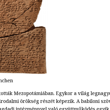
ünchen
tották Mezopotámiában. Egykor a világ legnagyo
irodalmi örökség részét képezik. A babiloni szö
agdadi intézménnyel való együttműködés egyik 