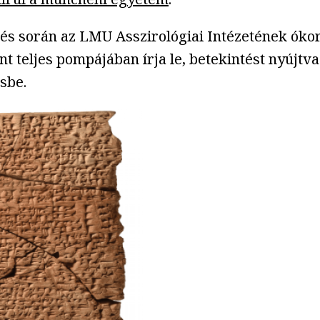
s során az LMU Asszirológiai Intézetének ókori
nt teljes pompájában írja le, betekintést nyújtv
sbe.