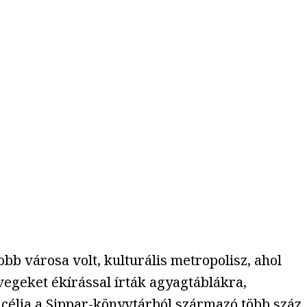
bb városa volt, kulturális metropolisz, ahol
vegeket ékírással írták agyagtáblákra,
célja a
Sippar-könyvtárból
származó több száz