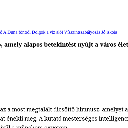
vő
A Duna föntről
Dolgok a víz alól
Vízszintszabályozás
Jó iskola
, amely alapos betekintést nyújt a város éle
 az a most megtalált dicsőítő himnusz, amelye
át énekli meg. A kutató mesterséges intelligenc
hírül a müncheni egyetem
.