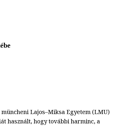
tébe
t a müncheni Lajos–Miksa Egyetem (LMU)
iát használt, hogy további harminc, a