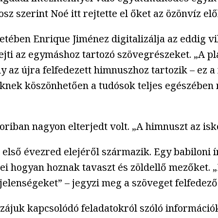
 szerint Noé itt rejtette el őket az özönvíz elől
tében Enrique Jiménez digitalizálja az eddig vi
jti az egymáshoz tartozó szövegrészeket. „A pl
 az újra felfedezett himnuszhoz tartozik – ez a
knek köszönhetően a tudósok teljes egészében m
riban nagyon elterjedt volt. „A himnuszt az isk
z első évezred elejéről származik. Egy babiloni í
vizei hogyan hoznak tavaszt és zöldellő mezőket
jelenségeket” – jegyzi meg a szöveget felfedező
zzájuk kapcsolódó feladatokról szóló informáci