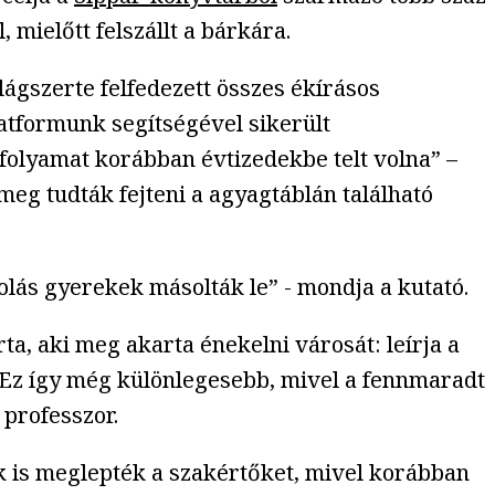
, mielőtt felszállt a bárkára.
lágszerte felfedezett összes ékírásos
atformunk segítségével sikerült
 folyamat korábban évtizedekbe telt volna” –
eg tudták fejteni a agyagtáblán található
olás gyerekek másolták le” - mondja a kutató.
rta, aki meg akarta énekelni városát: leírja a
. „Ez így még különlegesebb, mivel a fennmaradt
 professzor.
ók is meglepték a szakértőket, mivel korábban