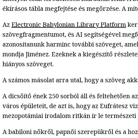
ékírásos tábla megfejtése és megőrzése. A mítosz
Az
Electronic Babylonian Library Platform
kere
szövegfragmentumot, és AI segítségével megfe
azonosítanunk harminc további szöveget, amely
mondja Jiménez. Ezeknek a kiegészítő részlete
hiányos szöveget.
A számos másolat arra utal, hogy a szöveg akko
A dicsőítő ének 250 sorból áll és feltehetően a
város épületeit, de azt is, hogy az Eufrátesz 
mezopotámiai irodalom ritkán ír le természeti 
A babiloni nőkről, papnői szerepükről és a ho