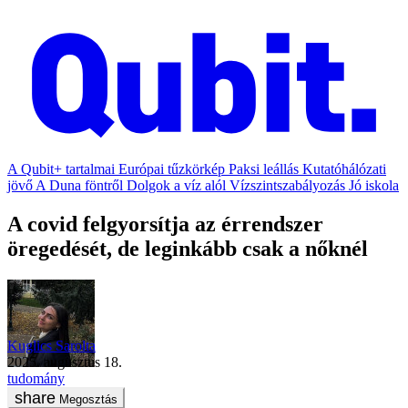
A Qubit+ tartalmai
Európai tűzkörkép
Paksi leállás
Kutatóhálózati
jövő
A Duna föntről
Dolgok a víz alól
Vízszintszabályozás
Jó iskola
A covid felgyorsítja az érrendszer
öregedését, de leginkább csak a nőknél
Kuglics Sarolta
2025. augusztus 18.
tudomány
Megosztás