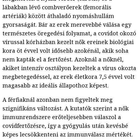
lábakban lévő combverőerek (femorális
artériák) között áthaladó nyomáshullám
gyorsaságát. Bár az erek merevebbé válása egy
természetes öregedési folyamat, a covidot okozó
vírussal kórházban kezelt nők ereinek biológiai
kora öt évvel volt idősebb azokénál, akik soha
nem kapták el a fertőzést. Azoknál a nőknél,
akiket intenzív osztályon kezeltek a vírus okozta
megbetegedéssel, az erek életkora 7,5 évvel volt
magasabb az ideális állapothoz képest.
A férfiaknál azonban nem figyeltek meg
szignifikáns változást. A kutatók szerint a nők
immunrendszere erőteljesebben válaszol a
covidfertőzésre, így a gyógyulás után kevésbé
képes lecsökkenteni az immunválasz mértékét.