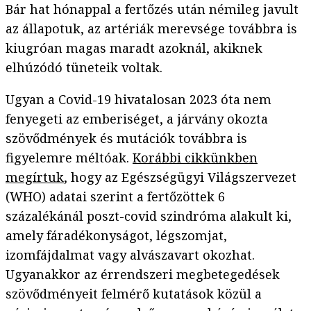
Bár hat hónappal a fertőzés után némileg javult
az állapotuk, az artériák merevsége továbbra is
kiugróan magas maradt azoknál, akiknek
elhúzódó tüneteik voltak.
Ugyan a Covid-19 hivatalosan 2023 óta nem
fenyegeti az emberiséget, a járvány okozta
szövődmények és mutációk továbbra is
figyelemre méltóak.
Korábbi cikkünkben
megírtuk
, hogy az Egészségügyi Világszervezet
(WHO) adatai szerint a fertőzöttek 6
százalékánál poszt-covid szindróma alakult ki,
amely fáradékonyságot, légszomjat,
izomfájdalmat vagy alvászavart okozhat.
Ugyanakkor az érrendszeri megbetegedések
szövődményeit felmérő kutatások közül a