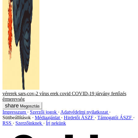
vérerek
sars-cov-2
vírus
erek
covid
COVID-19
járvány
fertőzés
érmerevség
Megosztás
Impresszum
Szerzői jogok
Adatvédelmi nyilatkozat
Sütibeállítások
Médiaajánlat
Hirdetői ÁSZF
Támogatói ÁSZF
RSS
Szerzőinknek
Írj nekünk