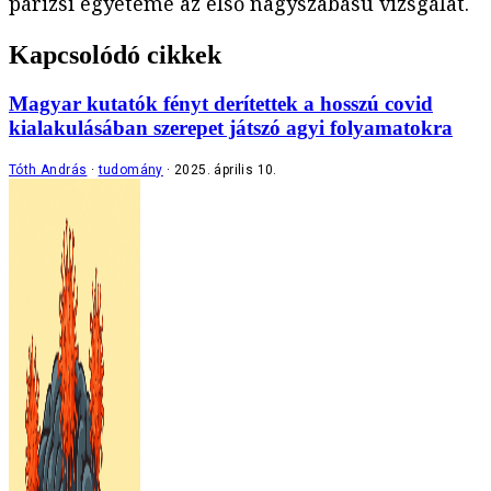
párizsi egyetemé az első nagyszabású vizsgálat.
Kapcsolódó cikkek
Magyar kutatók fényt derítettek a hosszú covid
kialakulásában szerepet játszó agyi folyamatokra
Tóth András
tudomány
2025. április 10.