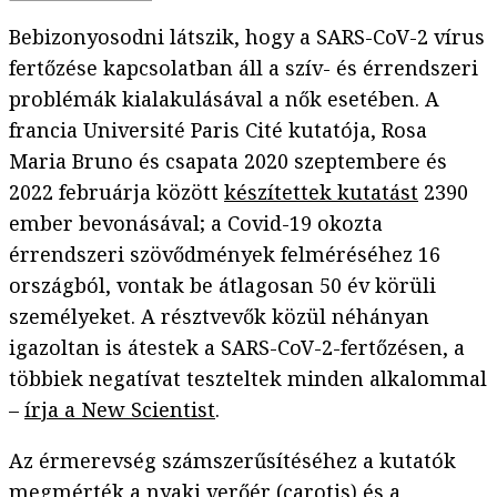
Bebizonyosodni látszik, hogy a SARS-CoV-2 vírus
fertőzése kapcsolatban áll a szív- és érrendszeri
problémák kialakulásával a nők esetében. A
francia Université Paris Cité kutatója, Rosa
Maria Bruno és csapata 2020 szeptembere és
2022 februárja között
készítettek kutatást
2390
ember bevonásával; a Covid-19 okozta
érrendszeri szövődmények felméréséhez 16
országból, vontak be átlagosan 50 év körüli
személyeket. A résztvevők közül néhányan
igazoltan is átestek a SARS-CoV-2-fertőzésen, a
többiek negatívat teszteltek minden alkalommal
–
írja a New Scientist
.
Az érmerevség számszerűsítéséhez a kutatók
megmérték a nyaki verőér (carotis) és a