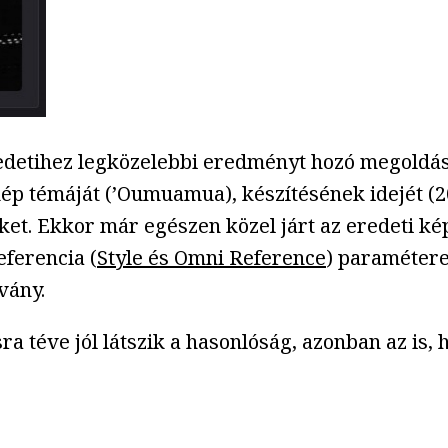
edetihez legközelebbi eredményt hozó megoldást
p témáját (’Oumuamua), készítésének idejét (20
eteket. Ekkor már egészen közel járt az eredeti
eferencia (
Style és Omni Reference
) paramétere
tvány.
ra téve jól látszik a hasonlóság, azonban az is, 