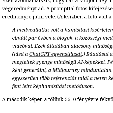
Ezen azonnal látszik, hogy bár a Midjourney hi
végeredményt ad. A prompttal fotós kifejezése
eredményre jutni vele. (A kvízben a fotó volt a 
A
medveállatka
volt a hamisítási kísérlete
elmúlt pár évben a blogok, a közösségi médi
videóval. Ezek általában alacsony minőség
(lásd a
ChatGPT egyenstílusát
.) Ráadásul a
megteltek gyenge minőségű AI-képekkel. P
ként generálni, a Midjourney minduntalan 
egyszerűen több referenciát talál a neten 
fent leírt képhamisítási metóduson.
A második képen a tőlünk 5610 fényévre fekvő 