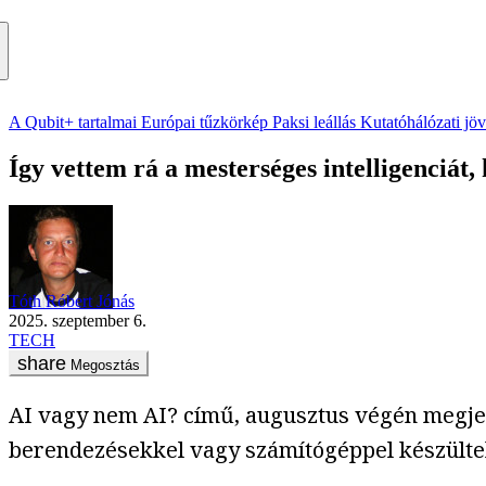
A Qubit+ tartalmai
Európai tűzkörkép
Paksi leállás
Kutatóhálózati jö
Így vettem rá a mesterséges intelligenciát,
Tóth Róbert Jónás
2025. szeptember 6.
TECH
Megosztás
AI vagy nem AI? című, augusztus végén megje
berendezésekkel vagy számítógéppel készülte