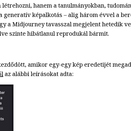
 létrehozni, hanem a tanulmányokban, tudomán
a generatív képalkotás – alig három évvel a be
ogy a Midjourney tavasszal megjelent hetedik ve
ve szinte hibátlanul reprodukál bármit.
 kezdődött, amikor egy-egy kép eredetijét mega
ől
az alábbi leírásokat adta: