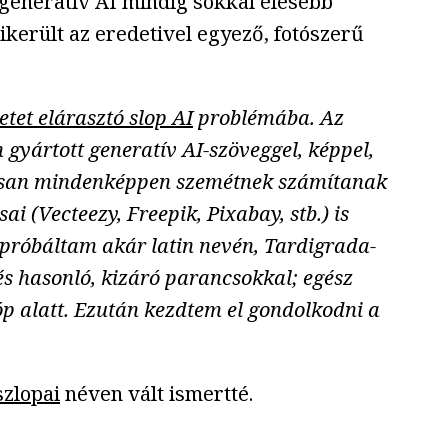
 generatív AI mindig sokkal élesebb
került az eredetivel egyező, fotószerű
etet elárasztó slop AI
problémába. Az
 gyártott generatív AI-szöveggel, képpel,
álisan mindenképpen szemétnek számítanak
i (Vecteezy, Freepik, Pixabay, stb.) is
a próbáltam akár latin nevén,
Tardigrada
-
és hasonló, kizáró parancsokkal; egész
óp alatt. Ezután kezdtem el gondolkodni a
zlopai
néven vált ismertté.