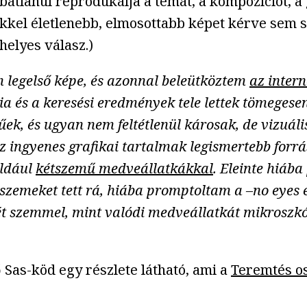
bátlanul reprodukálja a témát, a kompozíciót, a
kkel életlenebb, elmosottabb képet kérve sem si
helyes válasz.)
m legelső képe, és azonnal beleütköztem
az intern
a és a keresési eredmények tele lettek tömegesen
űek, és ugyan nem feltétlenül károsak, de vizu
z ingyenes grafikai tartalmak legismertebb forrása
éldául
kétszemű medveállatkákkal
. Eleinte hiáb
szemeket tett rá, hiába promptoltam a –no eyes 
két szemmel, mint valódi medveállatkát mikroszk
Sas-köd egy részlete látható, ami a
Teremtés os