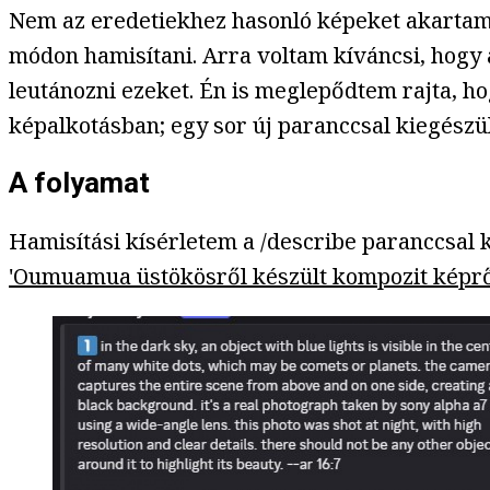
Nem az eredetiekhez hasonló képeket akartam
módon hamisítani. Arra voltam kíváncsi, hogy 
leutánozni ezeket. Én is meglepődtem rajta, h
képalkotásban; egy sor új paranccsal kiegészül
A folyamat
Hamisítási kísérletem a /describe paranccsal
'Oumuamua üstökösről készült kompozit képr