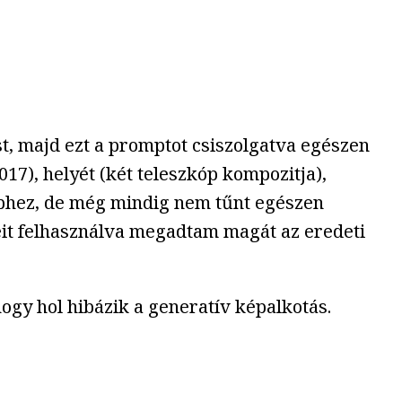
, majd ezt a promptot csiszolgatva egészen
17), helyét (két teleszkóp kompozitja),
 képhez, de még mindig nem tűnt egészen
it felhasználva megadtam magát az eredeti
hogy hol hibázik a generatív képalkotás.