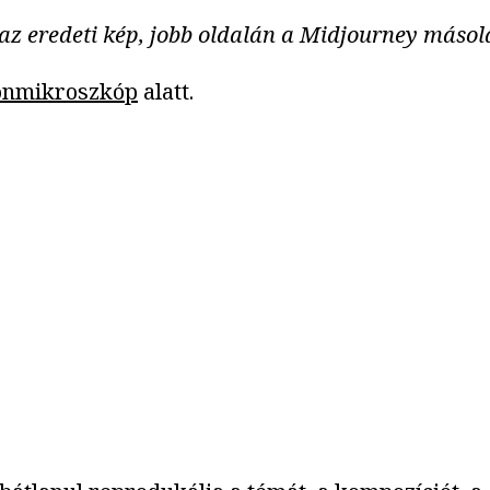
az eredeti kép, jobb oldalán a Midjourney másola
ronmikroszkóp
alatt.