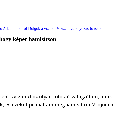
vő
A Duna föntről
Dolgok a víz alól
Vízszintszabályozás
Jó iskola
 hogy képet hamisítson
lent
kvízünkhöz
olyan fotókat válogattam, ami
k, és ezeket próbáltam meghamisítani Midjourn