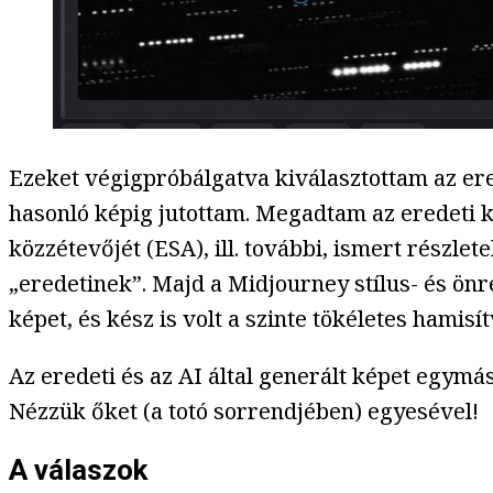
Ezeket végigpróbálgatva kiválasztottam az er
hasonló képig jutottam. Megadtam az eredeti ké
közzétevőjét (ESA), ill. további, ismert részl
„eredetinek”. Majd a Midjourney stílus- és önr
képet, és kész is volt a szinte tökéletes hamisí
Az eredeti és az AI által generált képet egymás
Nézzük őket (a totó sorrendjében) egyesével!
A válaszok