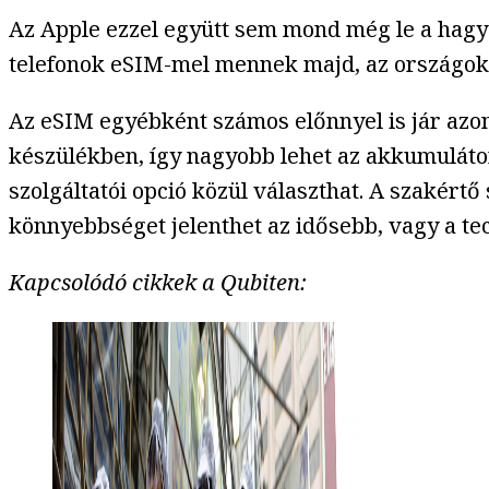
Az Apple ezzel együtt sem mond még le a hagyo
telefonok eSIM-mel mennek majd, az országok
Az eSIM egyébként számos előnnyel is jár azon 
készülékben, így nagyobb lehet az akkumulátor
szolgáltatói opció közül választhat. A szakértő 
könnyebbséget jelenthet az idősebb, vagy a t
Kapcsolódó cikkek a Qubiten: