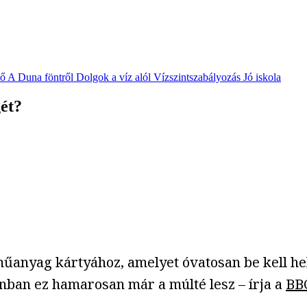
vő
A Duna föntről
Dolgok a víz alól
Vízszintszabályozás
Jó iskola
ét?
űanyag kártyához, amelyet óvatosan be kell h
nban ez hamarosan már a múlté lesz – írja a
BB