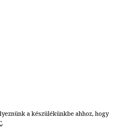
elyeznünk a készülékünkbe ahhoz, hogy
C
.