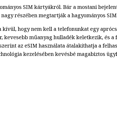
mányos SIM kártyákról. Bár a mostani bejelenté
 nagy részében megtartják a hagyományos SIM t
kívül, hogy nem kell a telefonunkat egy aprócsk
, kevesebb műanyag hulladék keletkezik, és a fe
szerint az eSIM használata átalakíthatja a felhas
echnológia kezelésében kevésbé magabiztos ügyf