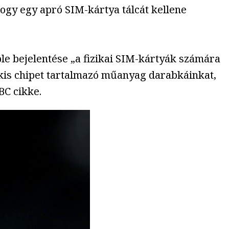
ogy egy apró SIM-kártya tálcát kellene
ple bejelentése „a fizikai SIM-kártyák számára
a kis chipet tartalmazó műanyag darabkáinkat,
BC cikke.