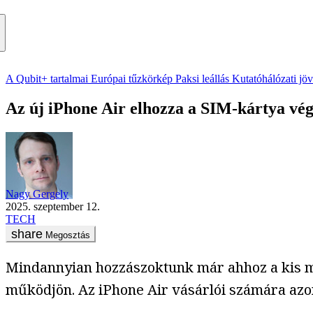
A Qubit+ tartalmai
Európai tűzkörkép
Paksi leállás
Kutatóhálózati jö
Az új iPhone Air elhozza a SIM-kártya vég
Nagy Gergely
2025. szeptember 12.
TECH
Megosztás
Mindannyian hozzászoktunk már ahhoz a kis m
működjön. Az iPhone Air vásárlói számára azo