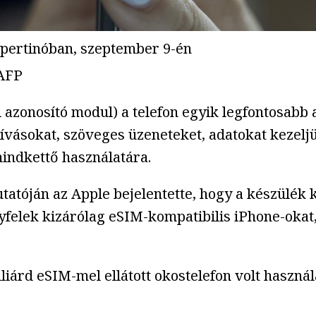
upertinóban, szeptember 9-én
 AFP
i azonosító modul) a telefon egyik legfontosabb 
ívásokat, szöveges üzeneteket, adatokat kezelj
indkettő használatára.
atóján az Apple bejelentette, hogy a készülék k
elek kizárólag eSIM-kompatibilis iPhone-okat, d
liárd eSIM-mel ellátott okostelefon volt használ