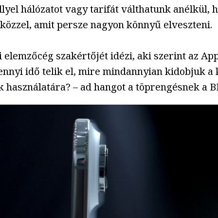
el hálózatot vagy tarifát válthatunk anélkül, h
közzel, amit persze nagyon könnyű elveszteni.
 elemzőcég szakértőjét idézi, aki szerint az Ap
mennyi idő telik el, mire mindannyian kidobjuk 
nk használatára? – ad hangot a töprengésnek a B