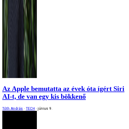
Az Apple bemutatta az évek óta ígért Siri
AI-t, de van egy kis bökkenő
Tóth András
TECH
június 9.