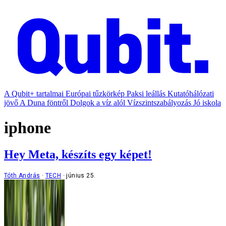
A Qubit+ tartalmai
Európai tűzkörkép
Paksi leállás
Kutatóhálózati
jövő
A Duna föntről
Dolgok a víz alól
Vízszintszabályozás
Jó iskola
iphone
Hey Meta, készíts egy képet!
Tóth András
TECH
június 25.