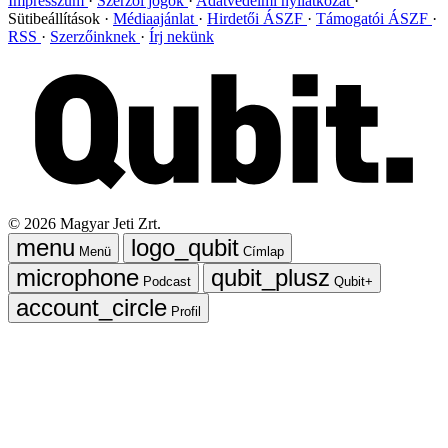
Impresszum
Szerzői jogok
Adatvédelmi nyilatkozat
Sütibeállítások
Médiaajánlat
Hirdetői ÁSZF
Támogatói ÁSZF
RSS
Szerzőinknek
Írj nekünk
©
2026
Magyar Jeti Zrt.
Menü
Címlap
Podcast
Qubit+
Profil