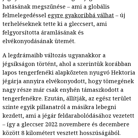
hatásának megszűnése – ami a globális
felmelegedéssel
egyre gyakoribbá válhat
– új
terheléseknek tette ki a gleccsert, ami
felgyorsította áramlásának és
elvékonyodásának ütemét.
A legdrámaibb változás ugyanakkor a
jégsíkságon történt, ahol a szerintük korábban
lapos tengerfenéki alapkőzeten nyugvó Hektoria
jégárja annyira elvékonyodott, hogy tömegének
nagy része már csak enyhén támaszkodott a
tengerfenékre. Ezután, állítják, az egész terület
szinte egyik pillanatról a másikra lebegni
kezdett, ami a jégár feldarabolódásához vezetett
– így a gleccser 2022 novembere és decembere
között 8 kilométert vesztett hosszúságából.