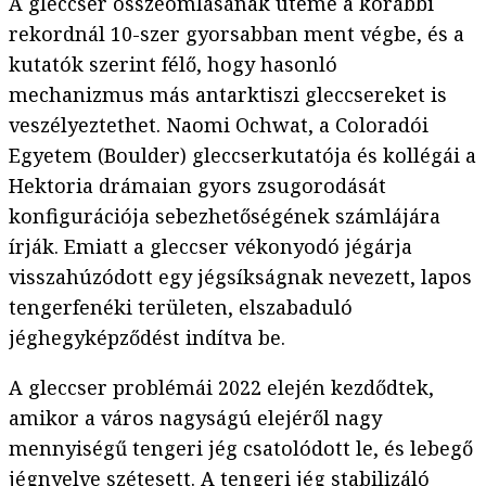
A gleccser összeomlásának üteme a korábbi
rekordnál 10-szer gyorsabban ment végbe, és a
kutatók szerint félő, hogy hasonló
mechanizmus más antarktiszi gleccsereket is
veszélyeztethet. Naomi Ochwat, a Coloradói
Egyetem (Boulder) gleccserkutatója és kollégái a
Hektoria drámaian gyors zsugorodását
konfigurációja sebezhetőségének számlájára
írják. Emiatt a gleccser vékonyodó jégárja
visszahúzódott egy jégsíkságnak nevezett, lapos
tengerfenéki területen, elszabaduló
jéghegyképződést indítva be.
A gleccser problémái 2022 elején kezdődtek,
amikor a város nagyságú elejéről nagy
mennyiségű tengeri jég csatolódott le, és lebegő
jégnyelve szétesett. A tengeri jég stabilizáló