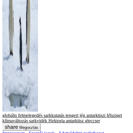
globális felmelegedés
sarkkutatás
tengeri jég
antarktiszi félsziget
klímaváltozás
sarkvidék
Hektoria
antarktisz
gleccser
Megosztás