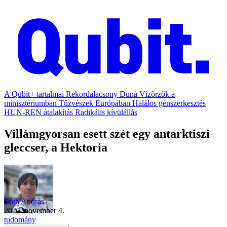
A Qubit+ tartalmai
Rekordalacsony Duna
Vízőrzők a
minisztériumban
Tűzvészek Európában
Halálos génszerkesztés
HUN-REN átalakítás
Radikális kívülállás
Villámgyorsan esett szét egy antarktiszi
gleccser, a Hektoria
Tóth András
2025. november 4.
tudomány