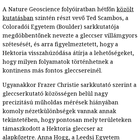
A Nature Geoscience folyóiratban hétfőn
közölt
kutatásban
szintén részt vevő Ted Scambos, a
Coloradói Egyetem (Boulder) sarkkutatója
megdöbbentőnek nevezte a gleccser villámgyors
szétesését, és arra figyelmeztetett, hogy a
Hektoria visszahúzódása átírja a lehetőségeket,
hogy milyen folyamatok történhetnek a
kontinens más fontos gleccsereinél.
Ugyanakkor Frazer Christie sarkkutató szerint a
gleccserkutató közösségen belül nagy
precizitású műholdas mérések hiányában
komoly nézetkülönbségek vannak annak
tekintetében, hogy pontosan mely területeken
támaszkodott a Hektoria gleccser az
alapkőzetre. Anna Hogg, a Leedsi Egyetem