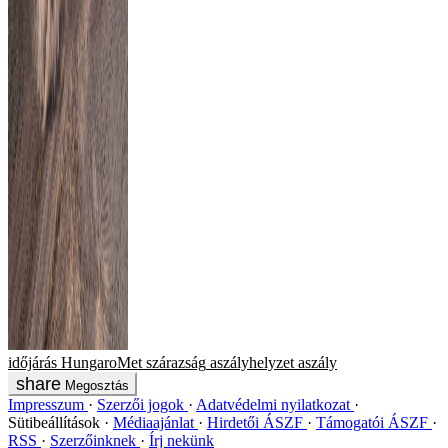
időjárás
HungaroMet
szárazság
aszályhelyzet
aszály
Megosztás
Impresszum
Szerzői jogok
Adatvédelmi nyilatkozat
Sütibeállítások
Médiaajánlat
Hirdetői ÁSZF
Támogatói ÁSZF
RSS
Szerzőinknek
Írj nekünk