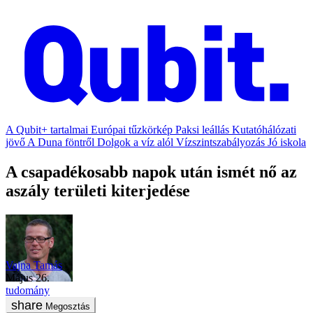
A Qubit+ tartalmai
Európai tűzkörkép
Paksi leállás
Kutatóhálózati
jövő
A Duna föntről
Dolgok a víz alól
Vízszintszabályozás
Jó iskola
A csapadékosabb napok után ismét nő az
aszály területi kiterjedése
Vajna Tamás
május 26.
tudomány
Megosztás