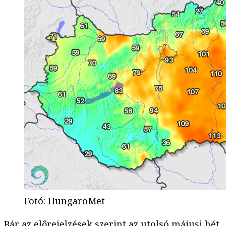
Fotó
:
HungaroMet
Bár az előrejelzések szerint az utolsó májusi hét