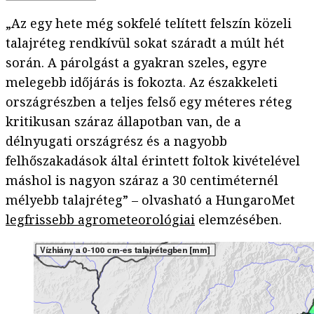
„Az egy hete még sokfelé telített felszín közeli
talajréteg rendkívül sokat száradt a múlt hét
során. A párolgást a gyakran szeles, egyre
melegebb időjárás is fokozta. Az északkeleti
országrészben a teljes felső egy méteres réteg
kritikusan száraz állapotban van, de a
délnyugati országrész és a nagyobb
felhőszakadások által érintett foltok kivételével
máshol is nagyon száraz a 30 centiméternél
mélyebb talajréteg” – olvasható a HungaroMet
legfrissebb agrometeorológiai
elemzésében.