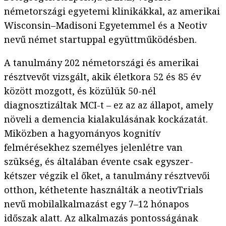
németországi egyetemi klinikákkal, az amerikai
Wisconsin–Madisoni Egyetemmel és a Neotiv
nevű német startuppal együttműködésben.
A tanulmány 202 németországi és amerikai
résztvevőt vizsgált, akik életkora 52 és 85 év
között mozgott, és közülük 50-nél
diagnosztizáltak MCI-t – ez az az állapot, amely
növeli a demencia kialakulásának kockázatát.
Miközben a hagyományos kognitív
felmérésekhez személyes jelenlétre van
szükség, és általában évente csak egyszer-
kétszer végzik el őket, a tanulmány résztvevői
otthon, kéthetente használták a neotivTrials
nevű mobilalkalmazást egy 7–12 hónapos
időszak alatt. Az alkalmazás pontosságának