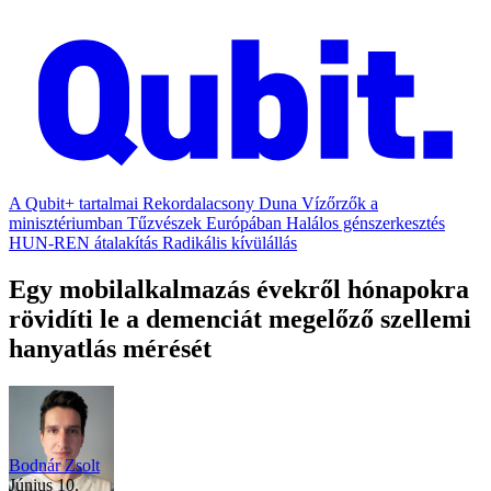
A Qubit+ tartalmai
Rekordalacsony Duna
Vízőrzők a
minisztériumban
Tűzvészek Európában
Halálos génszerkesztés
HUN-REN átalakítás
Radikális kívülállás
Egy mobilalkalmazás évekről hónapokra
rövidíti le a demenciát megelőző szellemi
hanyatlás mérését
Bodnár Zsolt
június 10.