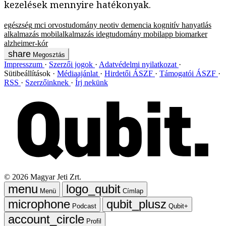
kezelések mennyire hatékonyak.
egészség
mci
orvostudomány
neotiv
demencia
kognitív hanyatlás
alkalmazás
mobilalkalmazás
idegtudomány
mobilapp
biomarker
alzheimer-kór
Megosztás
Impresszum
Szerzői jogok
Adatvédelmi nyilatkozat
Sütibeállítások
Médiaajánlat
Hirdetői ÁSZF
Támogatói ÁSZF
RSS
Szerzőinknek
Írj nekünk
©
2026
Magyar Jeti Zrt.
Menü
Címlap
Podcast
Qubit+
Profil