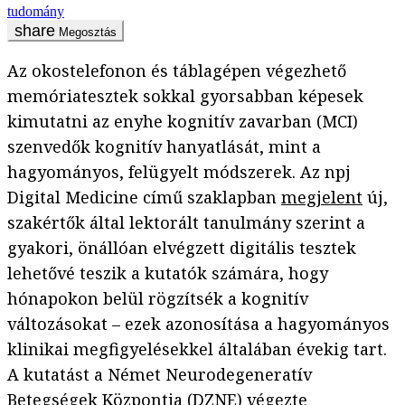
tudomány
Megosztás
Az okostelefonon és táblagépen végezhető
memóriatesztek sokkal gyorsabban képesek
kimutatni az enyhe kognitív zavarban (MCI)
szenvedők kognitív hanyatlását, mint a
hagyományos, felügyelt módszerek. Az npj
Digital Medicine című szaklapban
megjelent
új,
szakértők által lektorált tanulmány szerint a
gyakori, önállóan elvégzett digitális tesztek
lehetővé teszik a kutatók számára, hogy
hónapokon belül rögzítsék a kognitív
változásokat – ezek azonosítása a hagyományos
klinikai megfigyelésekkel általában évekig tart.
A kutatást a Német Neurodegeneratív
Betegségek Központja (DZNE) végezte