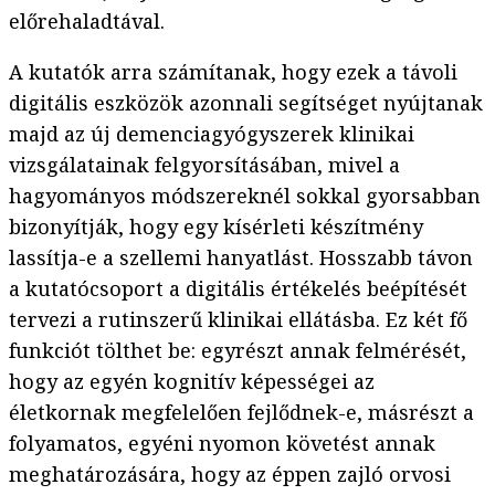
előrehaladtával.
A kutatók arra számítanak, hogy ezek a távoli
digitális eszközök azonnali segítséget nyújtanak
majd az új demenciagyógyszerek klinikai
vizsgálatainak felgyorsításában, mivel a
hagyományos módszereknél sokkal gyorsabban
bizonyítják, hogy egy kísérleti készítmény
lassítja-e a szellemi hanyatlást. Hosszabb távon
a kutatócsoport a digitális értékelés beépítését
tervezi a rutinszerű klinikai ellátásba. Ez két fő
funkciót tölthet be: egyrészt annak felmérését,
hogy az egyén kognitív képességei az
életkornak megfelelően fejlődnek-e, másrészt a
folyamatos, egyéni nyomon követést annak
meghatározására, hogy az éppen zajló orvosi