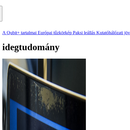
A Qubit+ tartalmai
Európai tűzkörkép
Paksi leállás
Kutatóhálózati jö
idegtudomány