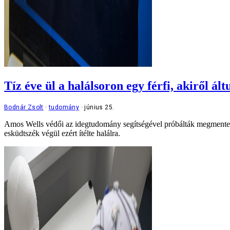
Tíz éve ül a halálsoron egy férfi, akiről 
Bodnár Zsolt
tudomány
június 25.
Amos Wells védői az idegtudomány segítségével próbálták megmenteni őt
esküdtszék végül ezért ítélte halálra.