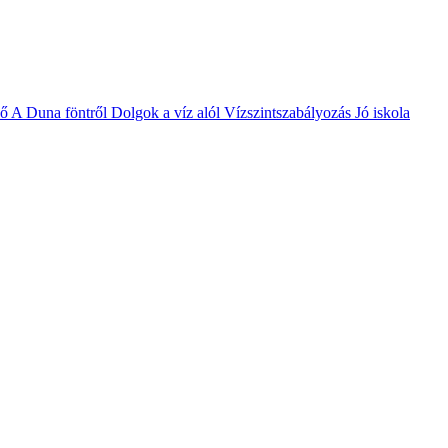
vő
A Duna föntről
Dolgok a víz alól
Vízszintszabályozás
Jó iskola