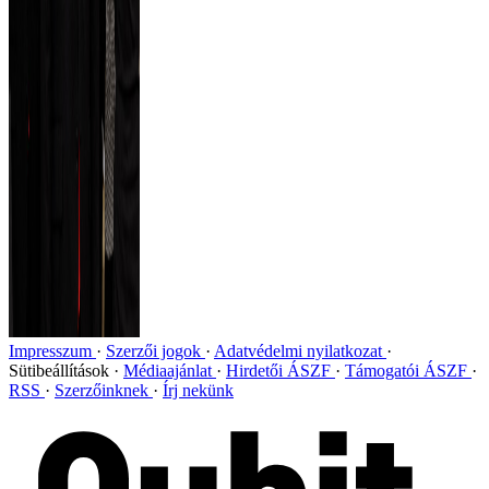
Impresszum
Szerzői jogok
Adatvédelmi nyilatkozat
Sütibeállítások
Médiaajánlat
Hirdetői ÁSZF
Támogatói ÁSZF
RSS
Szerzőinknek
Írj nekünk