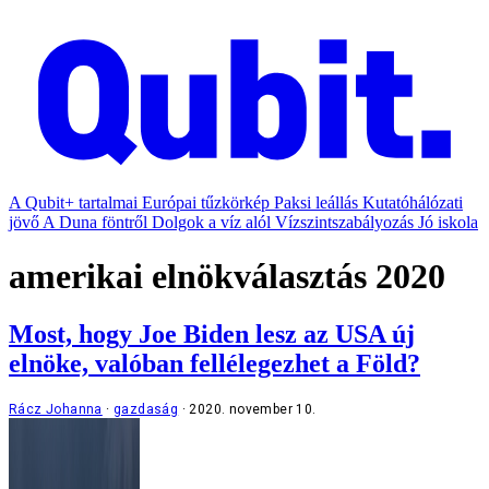
A Qubit+ tartalmai
Európai tűzkörkép
Paksi leállás
Kutatóhálózati
jövő
A Duna föntről
Dolgok a víz alól
Vízszintszabályozás
Jó iskola
amerikai elnökválasztás 2020
Most, hogy Joe Biden lesz az USA új
elnöke, valóban fellélegezhet a Föld?
Rácz Johanna
gazdaság
2020. november 10.