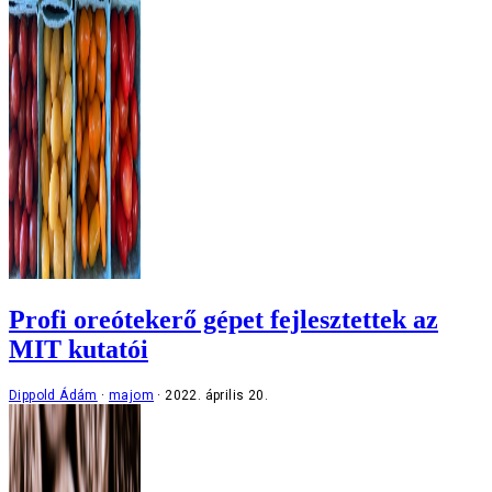
Profi oreótekerő gépet fejlesztettek az
MIT kutatói
Dippold Ádám
majom
2022. április 20.