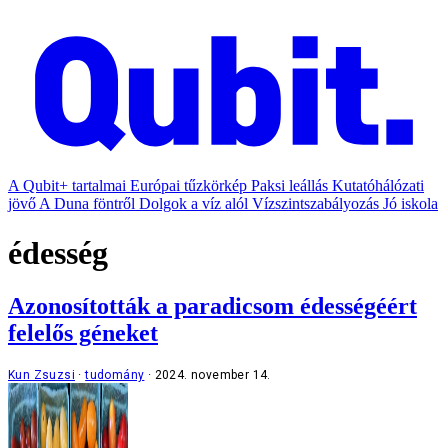
A Qubit+ tartalmai
Európai tűzkörkép
Paksi leállás
Kutatóhálózati
jövő
A Duna föntről
Dolgok a víz alól
Vízszintszabályozás
Jó iskola
édesség
Azonosították a paradicsom édességéért
felelős géneket
Kun Zsuzsi
tudomány
2024. november 14.