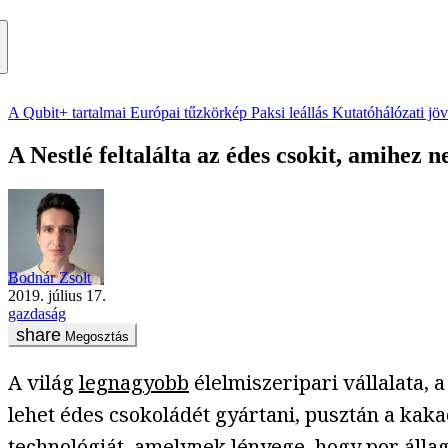
A Qubit+ tartalmai
Európai tűzkörkép
Paksi leállás
Kutatóhálózati jö
A Nestlé feltalálta az édes csokit, amihez 
Bodnár Zsolt
2019. július 17.
gazdaság
Megosztás
A világ
legnagyobb
élelmiszeripari vállalata, 
lehet édes csokoládét gyártani, pusztán a kaka
technológiát, amelynek lényege, hogy por áll