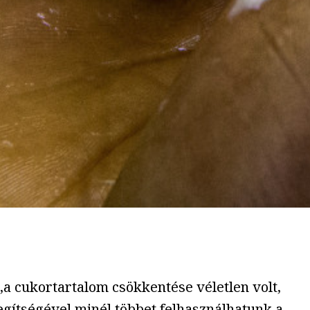
 „a cukortartalom csökkentése véletlen volt,
egítségével minél többet felhasználhatunk a