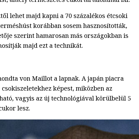
től lehet majd kapni a 70 százalékos étcsoki
ó terméshúst korábban sosem hasznosították,
etője szerint hamarosan más országokban is
osítják majd ezt a technikát.
ondta von Maillot a lapnak. A japán piacra
ó csokiszeletekhez képest, miközben az
ató, vagyis az új technológiával körülbelül 5
ukor lesz.