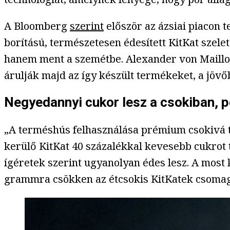
A Bloomberg
szerint
először az ázsiai piacon t
borítású, természetesen édesített KitKat szele
hanem ment a szemétbe. Alexander von Maillot
árulják majd az így készült termékeket, a jövőb
Negyedannyi cukor lesz a csokiban, pe
„A terméshús felhasználása prémium csokivá te
kerülő KitKat 40 százalékkal kevesebb cukrot 
ígéretek szerint ugyanolyan édes lesz. A most 
grammra csökken az étcsokis KitKatek csomago