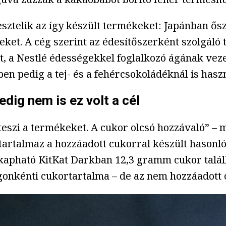
esztelik az így készült termékeket: Japánban ősz
teket. A cég szerint az édesítőszerként szolgál
, a Nestlé édességekkel foglalkozó ágának vez
en pedig a tej- és a fehércsokoládéknál is haszn
dig nem is ez volt a cél
szi a termékeket. A cukor olcsó hozzávaló” – m
tartalmaz a hozzáadott cukorral készült hasonl
kapható KitKat Darkban 12,3 gramm cukor találh
nkénti cukortartalma – de az nem hozzáadott c