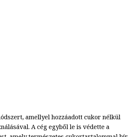
 módszert, amellyel hozzáadott cukor nélkül
álásával. A cég egyből le is védette a
úst, amely természetes cukortartalommal bír.