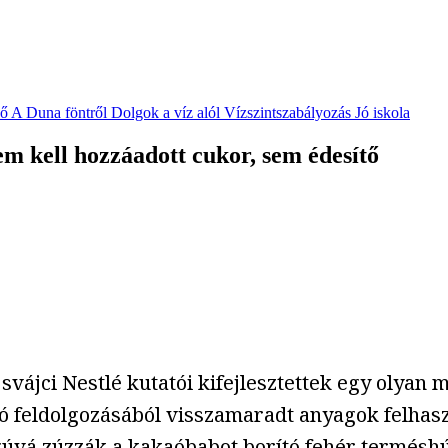
vő
A Duna föntről
Dolgok a víz alól
Vízszintszabályozás
Jó iskola
nem kell hozzáadott cukor, sem édesítő
a svájci Nestlé kutatói kifejlesztettek egy olyan
ó feldolgozásából visszamaradt anyagok felhaszn
agúvá zúzzák a kakaóbabot borító fehér termésh