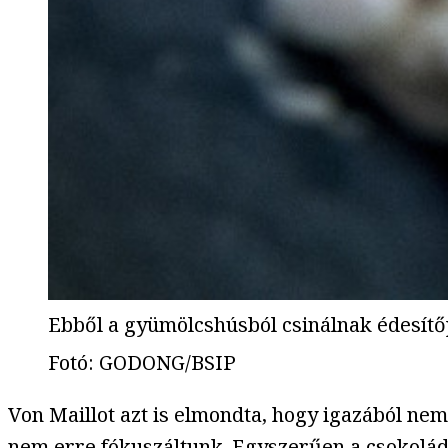
Ebből a gyümölcshúsból csinálnak édesítő
Fotó
:
GODONG/BSIP
Von Maillot azt is elmondta, hogy igazából nem 
nem erre fókuszáltunk. Egyszerűen a csokoládé