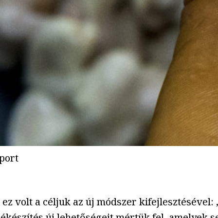
port
ez volt a céljuk az új módszer kifejlesztésével:
készítés új lehetőségeit mértük fel, amelyek s