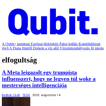
A Qubit+ tartalmai
Európai tűzkörkép
Paksi leállás
Kutatóhálózati
jövő
A Duna föntről
Dolgok a víz alól
Vízszintszabályozás
Jó iskola
elfogultság
A Meta leigazolt egy trumpista
influenszert, hogy ne legyen túl woke a
mesterséges intelligenciája
Bodnár Zsolt
TECH
2025. augusztus 14.