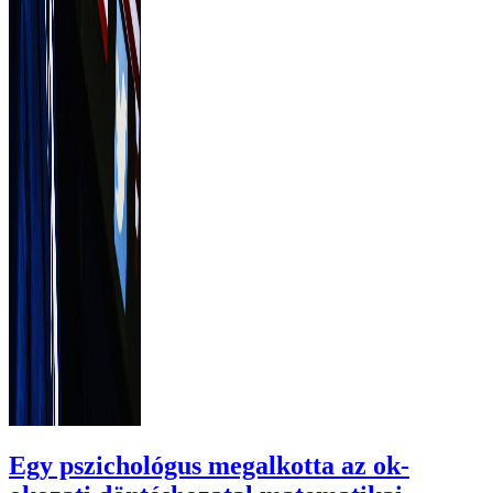
Egy pszichológus megalkotta az ok-