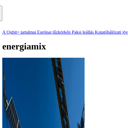
A Qubit+ tartalmai
Európai tűzkörkép
Paksi leállás
Kutatóhálózati jö
energiamix