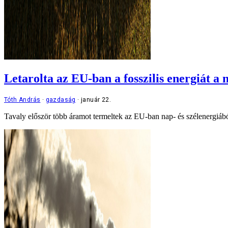
Letarolta az EU-ban a fosszilis energiát a 
Tóth András
gazdaság
január 22.
Tavaly először több áramot termeltek az EU-ban nap- és szélenergiáb