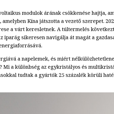
voltaikus modulok árának csökkenése hajtja, a
amelyben Kína játszotta a vezető szerepet. 2024
rese a várt keresletnek. A túltermelés követke
z iparág sikeresen navigálja át magát a gazdas
energiaforrásává.
rgiává a napelemek, és miért nélkülözhetetlene
? Mi a különbség az egykristályos és multikri
sokkal tudtak a gyártók 25 százalék körüli hat