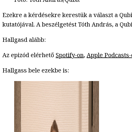
Ezekre a kérdésekre kerestük a választ a Qubi
kutatójával. A beszélgetést Tóth András, a Qubi
Hallgasd alább:
Az epizód elérhető
Spotify-on
,
Apple Podcasts-
Hallgass bele ezekbe is: