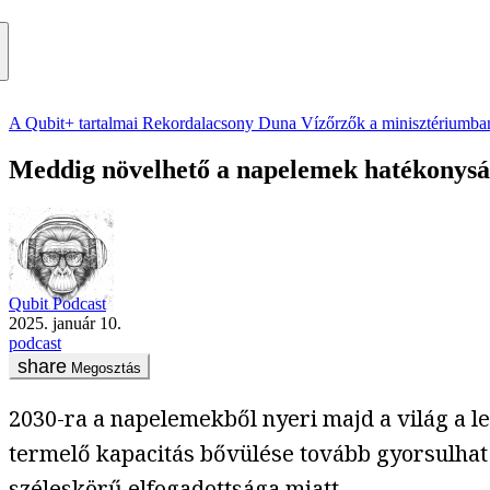
A Qubit+ tartalmai
Rekordalacsony Duna
Vízőrzők a minisztériumba
Meddig növelhető a napelemek hatékonys
Qubit Podcast
2025. január 10.
podcast
Megosztás
2030-ra a napelemekből nyeri majd a világ a 
termelő kapacitás bővülése tovább gyorsulhat 
széleskörű elfogadottsága miatt.