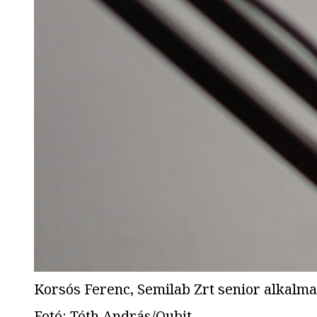
Korsós Ferenc, Semilab Zrt senior alkalmaz
Fotó
:
Tóth András/Qubit