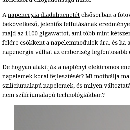
A
napenergia diadalmenetét
elsősorban a foto
bekövetkező, jelentős felfutásának eredménye, 
majd az 1100 gigawattot, ami több mint kétsze
felére csökkent a napelemmodulok ára, és ha a
napenergia válhat az emberiség legfontosabb 
De hogyan alakítják a napfényt elektromos ene
napelemek korai fejlesztését? Mi motiválja ma
szilíciumalapú napelemek, és milyen változtatá
nem szilíciumalapú technológiákban?