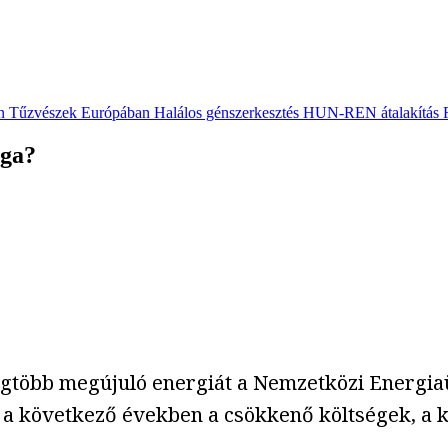
n
Tűzvészek Európában
Halálos génszerkesztés
HUN-REN átalakítás
ága?
legtöbb megújuló energiát a Nemzetközi Energi
a következő években a csökkenő költségek, a kl