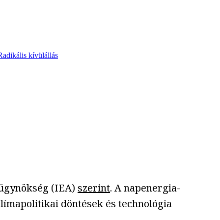
Radikális kívülállás
aügynökség (IEA)
szerint
. A napenergia-
ímapolitikai döntések és technológia