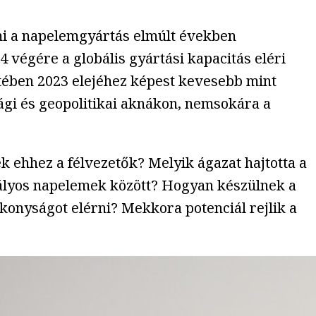
mi a napelemgyártás elmúlt években
 végére a globális gyártási kapacitás eléri
ztében 2023 elejéhez képest kevesebb mint
ági és geopolitikai aknákon, nemsokára a
k ehhez a félvezetők? Melyik ágazat hajtotta a
stályos napelemek között? Hogyan készülnek a
ékonyságot elérni? Mekkora potenciál rejlik a