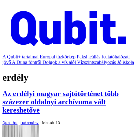
A Qubit+ tartalmai
Európai tűzkörkép
Paksi leállás
Kutatóhálózati
jövő
A Duna föntről
Dolgok a víz alól
Vízszintszabályozás
Jó iskola
erdély
Az erdélyi magyar sajtótörténet több
százezer oldalnyi archívuma vált
kereshetővé
Qubit.hu
tudomány
február 13.