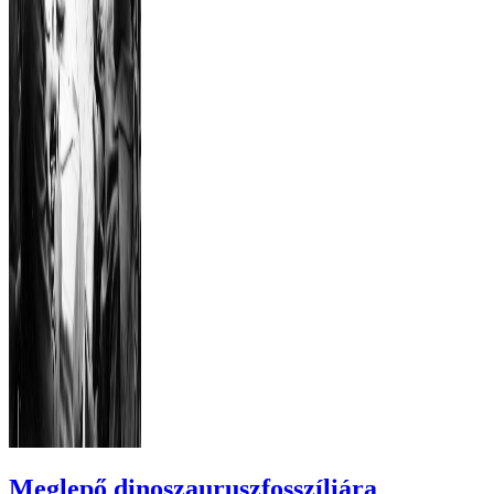
Meglepő dinoszauruszfosszíliára