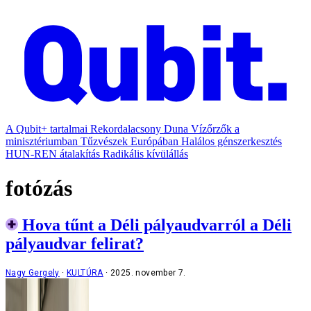
A Qubit+ tartalmai
Rekordalacsony Duna
Vízőrzők a
minisztériumban
Tűzvészek Európában
Halálos génszerkesztés
HUN-REN átalakítás
Radikális kívülállás
fotózás
Hova tűnt a Déli pályaudvarról a Déli
pályaudvar felirat?
Nagy Gergely
KULTÚRA
2025. november 7.