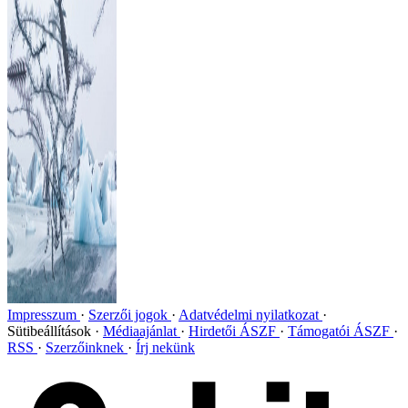
Impresszum
Szerzői jogok
Adatvédelmi nyilatkozat
Sütibeállítások
Médiaajánlat
Hirdetői ÁSZF
Támogatói ÁSZF
RSS
Szerzőinknek
Írj nekünk