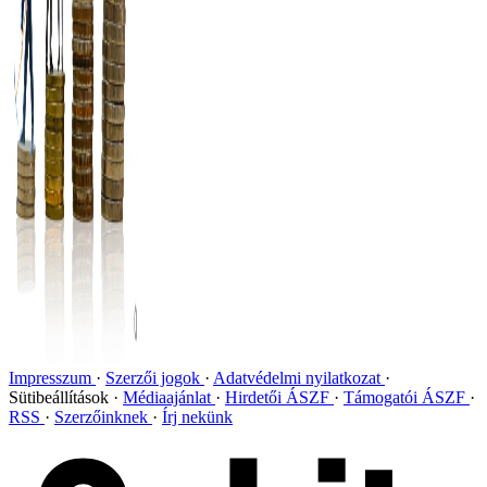
Impresszum
Szerzői jogok
Adatvédelmi nyilatkozat
Sütibeállítások
Médiaajánlat
Hirdetői ÁSZF
Támogatói ÁSZF
RSS
Szerzőinknek
Írj nekünk