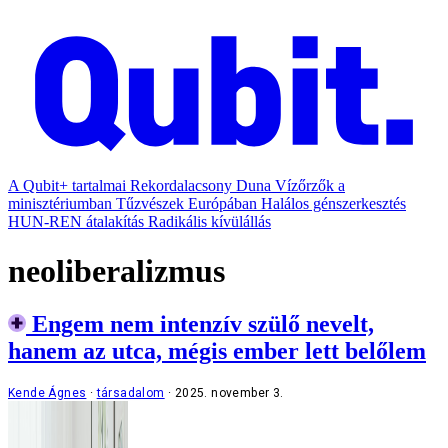
A Qubit+ tartalmai
Rekordalacsony Duna
Vízőrzők a
minisztériumban
Tűzvészek Európában
Halálos génszerkesztés
HUN-REN átalakítás
Radikális kívülállás
neoliberalizmus
Engem nem intenzív szülő nevelt,
hanem az utca, mégis ember lett belőlem
Kende Ágnes
társadalom
2025. november 3.