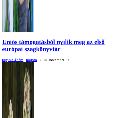
Uniós támogatásból nyílik meg az első
európai szagkönyvtár
Dippold Ádám
majom
2020. november 17.