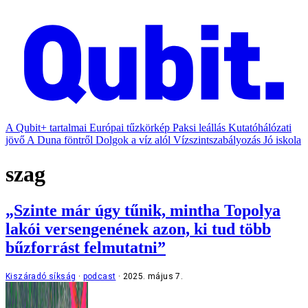
A Qubit+ tartalmai
Európai tűzkörkép
Paksi leállás
Kutatóhálózati
jövő
A Duna föntről
Dolgok a víz alól
Vízszintszabályozás
Jó iskola
szag
„Szinte már úgy tűnik, mintha Topolya
lakói versengenének azon, ki tud több
bűzforrást felmutatni”
Kiszáradó síkság
podcast
2025. május 7.