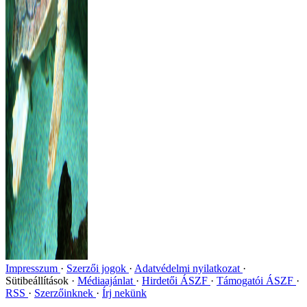
Impresszum
Szerzői jogok
Adatvédelmi nyilatkozat
Sütibeállítások
Médiaajánlat
Hirdetői ÁSZF
Támogatói ÁSZF
RSS
Szerzőinknek
Írj nekünk