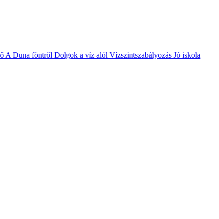
vő
A Duna föntről
Dolgok a víz alól
Vízszintszabályozás
Jó iskola