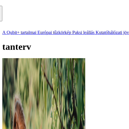
A Qubit+ tartalmai
Európai tűzkörkép
Paksi leállás
Kutatóhálózati jö
tanterv