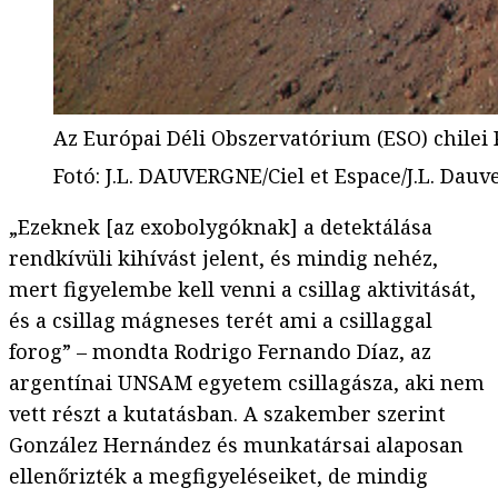
Az Európai Déli Obszervatórium (ESO) chilei
Fotó
:
J.L. DAUVERGNE/Ciel et Espace/J.L. Dauv
„Ezeknek [az exobolygóknak] a detektálása
rendkívüli kihívást jelent, és mindig nehéz,
mert figyelembe kell venni a csillag aktivitását,
és a csillag mágneses terét ami a csillaggal
forog” – mondta Rodrigo Fernando Díaz, az
argentínai UNSAM egyetem csillagásza, aki nem
vett részt a kutatásban. A szakember szerint
González Hernández és munkatársai alaposan
ellenőrizték a megfigyeléseiket, de mindig