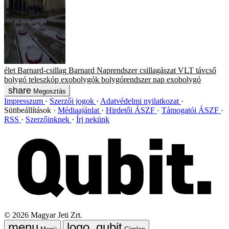
élet
Barnard-csillag
Barnard
Naprendszer
csillagászat
VLT
távcső
bolygó
teleszkóp
exobolygók
bolygórendszer
nap
exobolygó
Megosztás
Impresszum
Szerzői jogok
Adatvédelmi nyilatkozat
Sütibeállítások
Médiaajánlat
Hirdetői ÁSZF
Támogatói ÁSZF
RSS
Szerzőinknek
Írj nekünk
©
2026
Magyar Jeti Zrt.