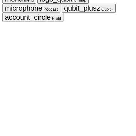
Menü
Címlap
Podcast
Qubit+
Profil