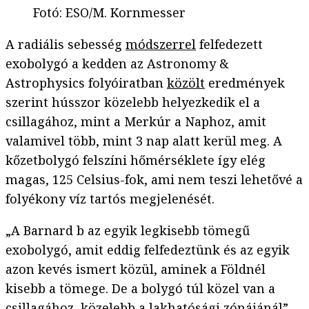
Fotó
:
ESO/M. Kornmesser
A radiális sebesség
módszerrel
felfedezett
exobolygó a kedden az Astronomy &
Astrophysics folyóiratban
közölt
eredmények
szerint hússzor közelebb helyezkedik el a
csillagához, mint a Merkúr a Naphoz, amit
valamivel több, mint 3 nap alatt kerül meg. A
kőzetbolygó felszíni hőmérséklete így elég
magas, 125 Celsius-fok, ami nem teszi lehetővé a
folyékony víz tartós megjelenését.
„A Barnard b az egyik legkisebb tömegű
exobolygó, amit eddig felfedeztünk és az egyik
azon kevés ismert közül, aminek a Földnél
kisebb a tömege. De a bolygó túl közel van a
csillagához, közelebb a lakhatósági zónájánál” –