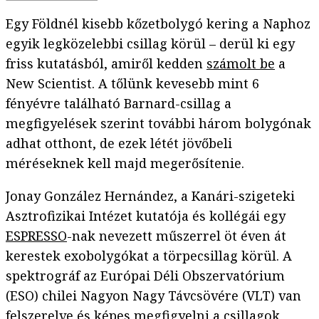
Egy Földnél kisebb kőzetbolygó kering a Naphoz
egyik legközelebbi csillag körül – derül ki egy
friss kutatásból, amiről kedden
számolt be
a
New Scientist. A tőlünk kevesebb mint 6
fényévre található Barnard-csillag a
megfigyelések szerint további három bolygónak
adhat otthont, de ezek létét jövőbeli
méréseknek kell majd megerősítenie.
Jonay González Hernández, a Kanári-szigeteki
Asztrofizikai Intézet kutatója és kollégái egy
ESPRESSO
-nak nevezett műszerrel öt éven át
kerestek exobolygókat a törpecsillag körül. A
spektrográf az Európai Déli Obszervatórium
(ESO) chilei Nagyon Nagy Távcsövére (VLT) van
felszerelve és képes megfigyelni a csillagok