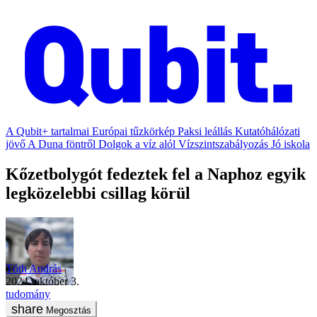
A Qubit+ tartalmai
Európai tűzkörkép
Paksi leállás
Kutatóhálózati
jövő
A Duna föntről
Dolgok a víz alól
Vízszintszabályozás
Jó iskola
Kőzetbolygót fedeztek fel a Naphoz egyik
legközelebbi csillag körül
Tóth András
2024. október 3.
tudomány
Megosztás