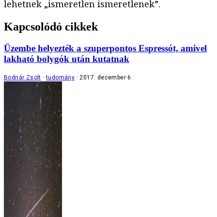
lehetnek „ismeretlen ismeretlenek”.
Kapcsolódó cikkek
Üzembe helyezték a szuperpontos Espressót, amivel
lakható bolygók után kutatnak
Bodnár Zsolt
tudomány
2017. december 6.