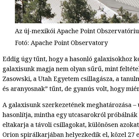
Az új-mexikói Apache Point Obszervatóri
Fotó
:
Apache Point Observatory
Eddig úgy tűnt, hogy a hasonló galaxisokhoz k
galaxisunk magja nem olyan sűrű, mint feltétel
Zasowski, a Utah Egyetem csillagásza, a tanul
és aranyosnak” tűnt, de gyanús volt, hogy miért
A galaxisunk szerkezetének meghatározása – úg
hasonlítja, mintha egy utcasarokról próbálnák 
eltakarja a távoli csillagokat, különösen azo
Orion spirálkarjában helyezkedik el, közel 27 