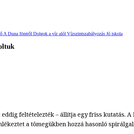
vő
A Duna föntről
Dolgok a víz alól
Vízszintszabályozás
Jó iskola
oltuk
eddig feltételezték – állítja egy friss kutatás. 
mlékeztet a tömegükben hozzá hasonló spirálgal