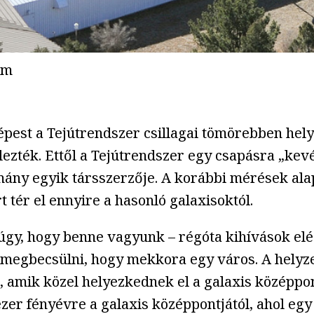
um
épest a Tejútrendszer csillagai tömörebben hel
ezték. Ettől a Tejútrendszer egy csapásra „kevés
mány egyik társszerzője. A korábbi mérések alap
 tér el ennyire a hasonló galaxisoktól.
y, hogy benne vagyunk – régóta kihívások elé á
megbecsülni, hogy mekkora egy város. A helyzet
kat, amik közel helyezkednek el a galaxis közép
ezer fényévre a galaxis középpontjától, ahol eg