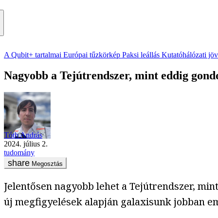
A Qubit+ tartalmai
Európai tűzkörkép
Paksi leállás
Kutatóhálózati jö
Nagyobb a Tejútrendszer, mint eddig gond
Tóth András
2024. július 2.
tudomány
Megosztás
Jelentősen nagyobb lehet a Tejútrendszer, mint 
új megfigyelések alapján galaxisunk jobban e