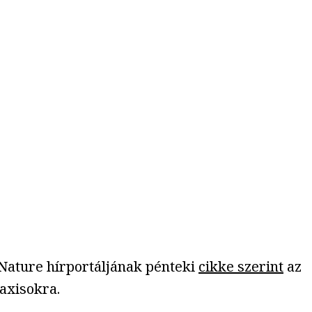
A Nature hírportáljának pénteki
cikke szerint
az
axisokra.