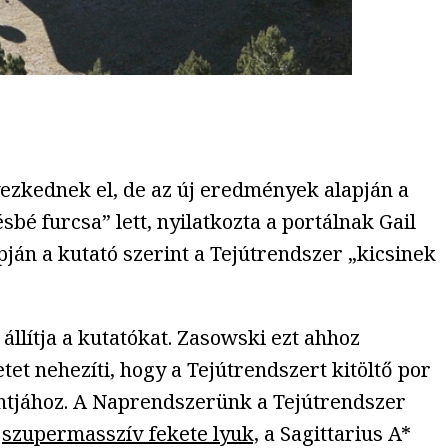
yezkednek el, de az új eredmények alapján a
bé furcsa” lett, nyilatkozta a portálnak Gail
ján a kutató szerint a Tejútrendszer „kicsinek
llítja a kutatókat. Zasowski ezt ahhoz
et nehezíti, hogy a Tejútrendszert kitöltő por
pontjához. A Naprendszerünk a Tejútrendszer
y
szupermasszív fekete lyuk,
a Sagittarius A*