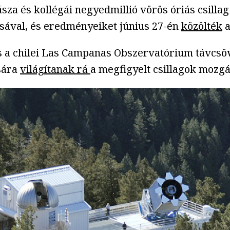
ásza és kollégái negyedmillió vörös óriás csilla
sával, és eredményeiket június 27-én
közölték
a
 a chilei Las Campanas Obszervatórium távcsöve
ására
világítanak rá
a megfigyelt csillagok mozg