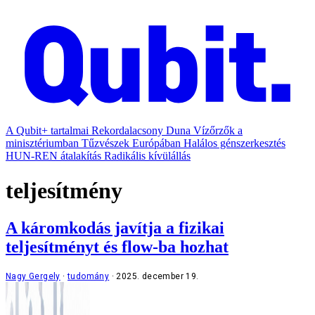
A Qubit+ tartalmai
Rekordalacsony Duna
Vízőrzők a
minisztériumban
Tűzvészek Európában
Halálos génszerkesztés
HUN-REN átalakítás
Radikális kívülállás
teljesítmény
A káromkodás javítja a fizikai
teljesítményt és flow-ba hozhat
Nagy Gergely
tudomány
2025. december 19.