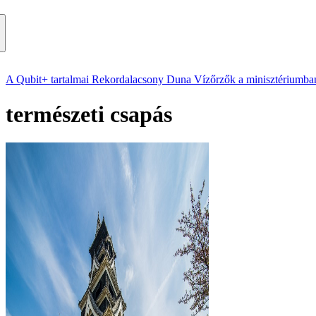
A Qubit+ tartalmai
Rekordalacsony Duna
Vízőrzők a minisztériumba
természeti csapás