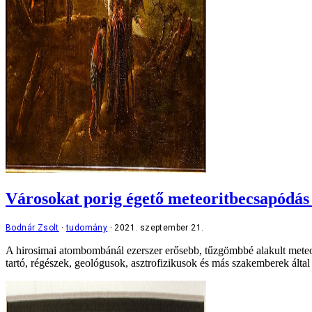
Városokat porig égető meteoritbecsapódás 
Bodnár Zsolt
tudomány
2021. szeptember 21.
A hirosimai atombombánál ezerszer erősebb, tűzgömbbé alakult meteori
tartó, régészek, geológusok, asztrofizikusok és más szakemberek által 