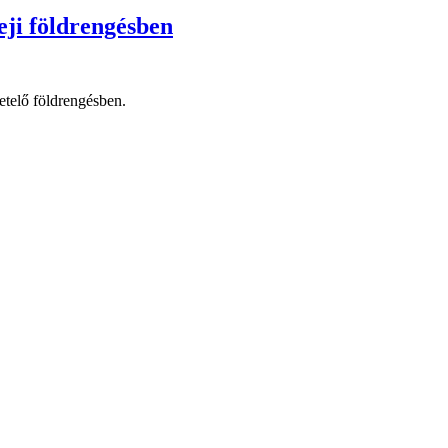
eji földrengésben
etelő földrengésben.