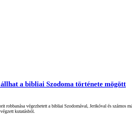
állhat a bibliai Szodoma története mögött
t robbanása végezhetett a bibliai Szodomával, Jerikóval és számos más 
végzett kutatásból.