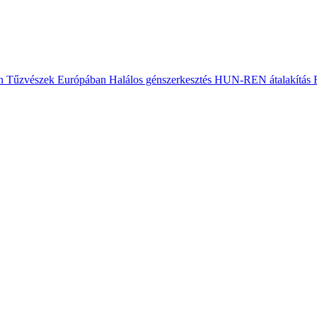
n
Tűzvészek Európában
Halálos génszerkesztés
HUN-REN átalakítás