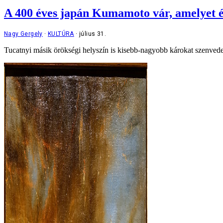
A 400 éves japán Kumamoto vár, amelyet ép
Nagy Gergely
KULTÚRA
július 31.
Tucatnyi másik örökségi helyszín is kisebb-nagyobb károkat szenvede