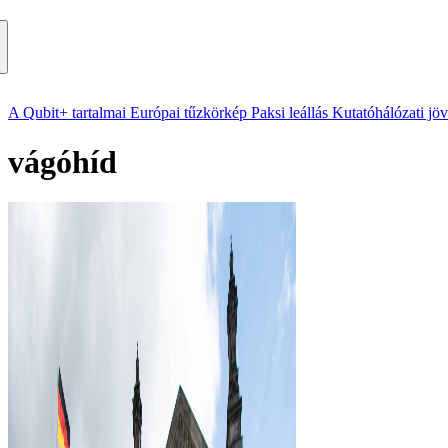
A Qubit+ tartalmai
Európai tűzkörkép
Paksi leállás
Kutatóhálózati jö
vágóhíd