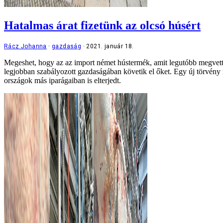
Hatalmas árat fizetünk az olcsó húsért
Rácz Johanna
gazdaság
2021. január 18.
Megeshet, hogy az az import német hústermék, amit legutóbb megvettün
legjobban szabályozott gazdaságában követik el őket. Egy új törvény m
országok más iparágaiban is elterjedt.