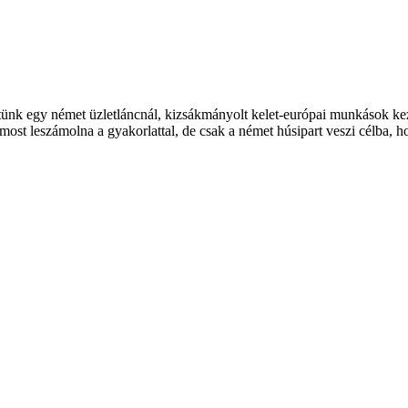
k egy német üzletláncnál, kizsákmányolt kelet-európai munkások keze á
ost leszámolna a gyakorlattal, de csak a német húsipart veszi célba, h