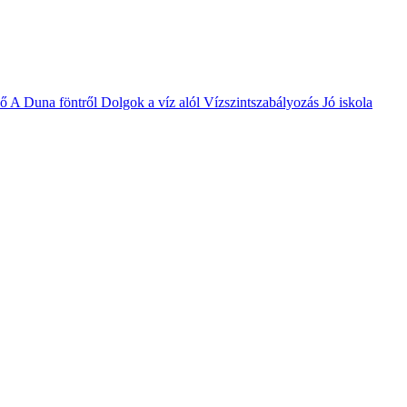
vő
A Duna föntről
Dolgok a víz alól
Vízszintszabályozás
Jó iskola