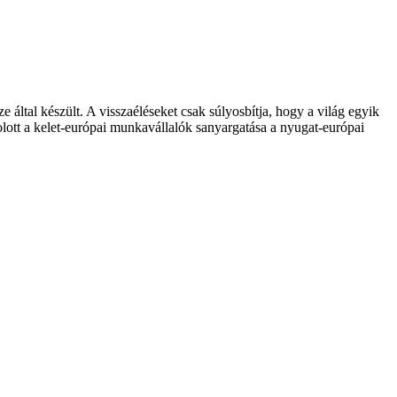
ltal készült. A visszaéléseket csak súlyosbítja, hogy a világ egyik
olott a kelet-európai munkavállalók sanyargatása a nyugat-európai