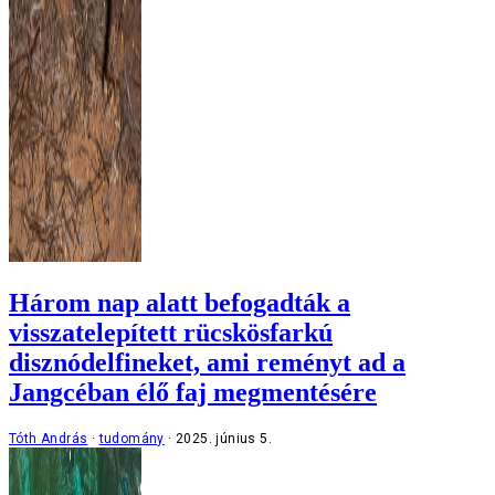
Három nap alatt befogadták a
visszatelepített rücskösfarkú
disznódelfineket, ami reményt ad a
Jangcéban élő faj megmentésére
Tóth András
tudomány
2025. június 5.