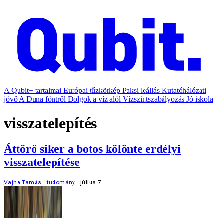
A Qubit+ tartalmai
Európai tűzkörkép
Paksi leállás
Kutatóhálózati
jövő
A Duna föntről
Dolgok a víz alól
Vízszintszabályozás
Jó iskola
visszatelepítés
Áttörő siker a botos kölönte erdélyi
visszatelepítése
Vajna Tamás
tudomány
július 7.