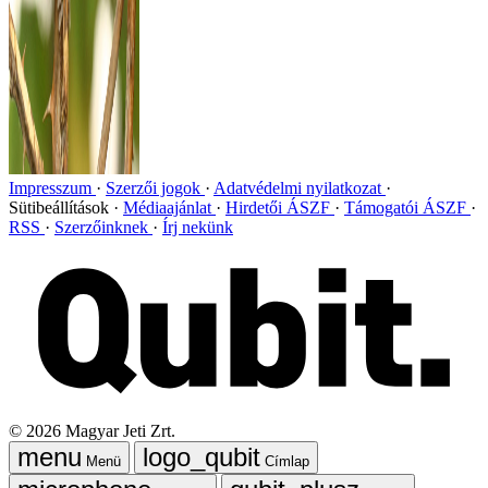
Impresszum
Szerzői jogok
Adatvédelmi nyilatkozat
Sütibeállítások
Médiaajánlat
Hirdetői ÁSZF
Támogatói ÁSZF
RSS
Szerzőinknek
Írj nekünk
©
2026
Magyar Jeti Zrt.
Menü
Címlap