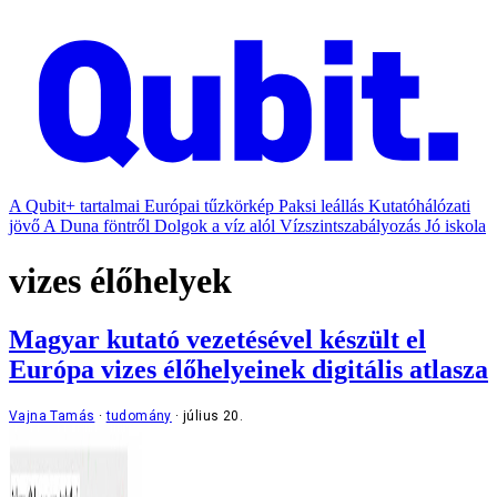
A Qubit+ tartalmai
Európai tűzkörkép
Paksi leállás
Kutatóhálózati
jövő
A Duna föntről
Dolgok a víz alól
Vízszintszabályozás
Jó iskola
vizes élőhelyek
Magyar kutató vezetésével készült el
Európa vizes élőhelyeinek digitális atlasza
Vajna Tamás
tudomány
július 20.