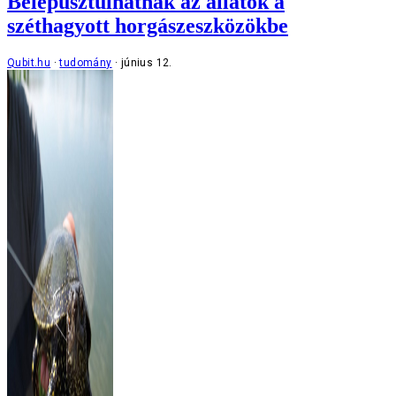
Belepusztulhatnak az állatok a
széthagyott horgászeszközökbe
Qubit.hu
tudomány
június 12.