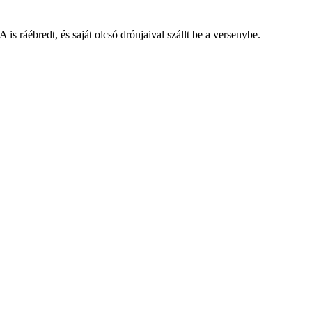
s ráébredt, és saját olcsó drónjaival szállt be a versenybe.