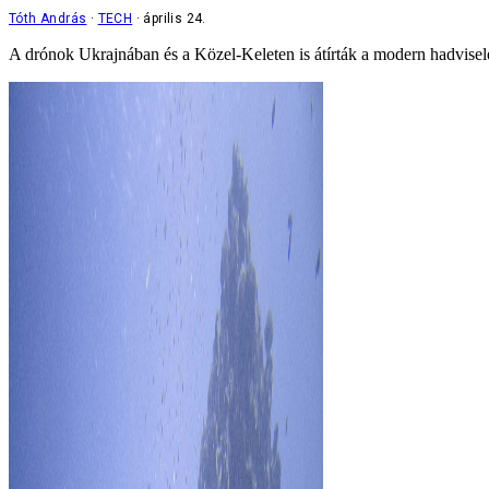
Tóth András
TECH
április 24.
A drónok Ukrajnában és a Közel-Keleten is átírták a modern hadviselés 