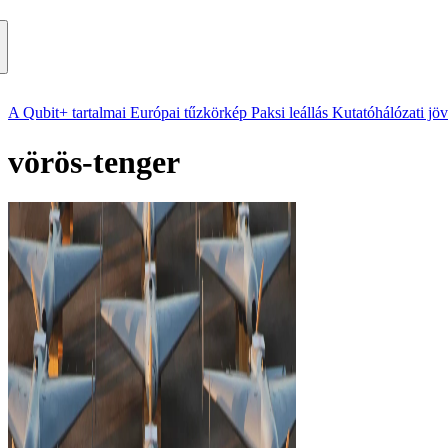
A Qubit+ tartalmai
Európai tűzkörkép
Paksi leállás
Kutatóhálózati jö
vörös-tenger