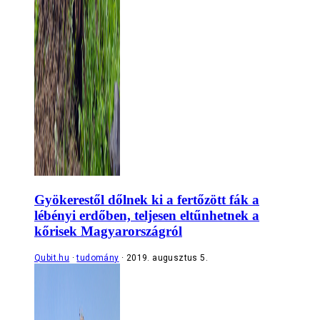
Gyökerestől dőlnek ki a fertőzött fák a
lébényi erdőben, teljesen eltűnhetnek a
kőrisek Magyarországról
Qubit.hu
tudomány
2019. augusztus 5.