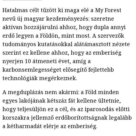
Hatalmas célt tűzött ki maga elé a My Forest
nevű új magyar kezdeményezés: szeretne
aktívan hozzájárulni ahhoz, hogy dupla annyi
erdő legyen a Földön, mint most. A szervezők
tudományos kutatásokkal alátámasztott nézete
szerint ez kellene ahhoz, hogy az emberiség
nyerjen 10 átmeneti évet, amíg a
karbonsemlegességet elősegítő fejlettebb
technológiák megérkeznek.
A megduplázás nem akármi: a Föld minden
egyes lakójának kétszáz fát kellene ültetnie,
hogy teljesüljön ez a cél, és az iparosodás előtti
korszakra jellemző erdőborítottságnak legalább
a kétharmadát elérje az emberiség.