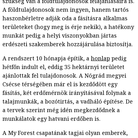
szükség van a földtulajdonosok felajánlásaira is.
A földtulajdonosok nem ingyen, hanem tartós
haszonbérletre adják oda a fásításra alkalmas
területeket (hogy meg is érje nekik), a hatékony
munkát pedig a helyi viszonyokban jártas
erdészeti szakemberek hozzájárulása biztosítja.
A rendszert 10 hónapja építik, a
honlap
pedig
hétfőn indult el, eddig 35 hektárnyi területet
ajánlottak fel tulajdonosok. A Nógrád megyei
Csécse térségében már el is kezdődött egy
fásítás, két erdőmérnök irányításával folynak a
talajmunkák, a bozótirtás, a vadháló építése. De
a tervek szerint még idén megkezdődnek a
munkálatok egy hatvani erdőben is.
A My Forest csapatának tagjai olyan emberek,