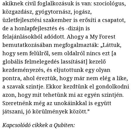
akiknek civil foglalkozásuk is van: szociológus,
közgazdász, gyógytornász, jogász,
üzletfejlesztési szakember is erősíti a csapatot,
de a honlapfejlesztés és -dizájn is
felajánlásokból adódott. Ahogy a My Forest
bemutatkozásában megfogalmazták: „Láttuk,
hogy sem felülről, sem oldalról nincs ezt [a
globális felmelegedés lassítását] kezelő
kezdeményezés, és eljutottunk egy olyan
pontra, ahol éreztük, hogy már nem elég a like,
a szavak szintje. Ekkor kezdtünk el gondolkodni
azon, hogy mit tehetünk mi az egyén szintjén.
Szeretnénk még az unokáinkkal is együtt
játszani, jó körülmények között.”
Kapcsolódó cikkek a Qubiten: