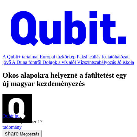
A Qubit+ tartalmai
Európai tűzkörkép
Paksi leállás
Kutatóhálózati
jövő
A Duna föntről
Dolgok a víz alól
Vízszintszabályozás
Jó iskola
Okos alapokra helyezné a faültetést egy
új magyar kezdeményezés
Qubit.hu
2019. szeptember 17.
tudomány
Megosztás