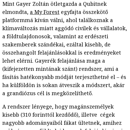
Mint Gayer Zoltán ötletgazda a Qubitnek
elmondta,
a My Forest
egyfajta összekötő
platformmá kíván válni, ahol találkoznak a
klímaváltozás miatt aggódó civilek és vállalatok,
a földtulajdonosok, valamint az erdészeti
szakemberek szándékai, ezáltal kisebb, de
összehangolt felajánlásokkal is eredményeket
lehet elérni. Gayerék felajánlása maga a
(kifejezetten mintának szánt) rendszer, ami a
fásítás hatékonyabb módját terjeszthetné el – és
ha külföldön is sokan átveszik a módszert, akár
a grandiózus cél is megközelíthető.
A rendszer lényege, hogy magánszemélyek
kisebb (310 forinttól kezdődő), illetve cégek
nagyobb adományaiból fákat ültetnek, amihez