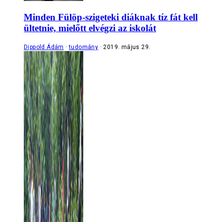
Minden Fülöp-szigeteki diáknak tíz fát kell
ültetnie, mielőtt elvégzi az iskolát
Dippold Ádám
tudomány
2019. május 29.