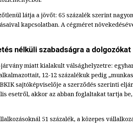
tlenül látja a jövőt: 65 százalék szerint nagyo
látásaival kapcsolatban. A cégméret növekedésé
zetés nélküli szabadságra a dolgozókat
árvány miatt kialakult válsághelyzetre: egyhar
alkalmazottait, 12-12 százalékuk pedig „munkasze
 BKIK sajtóképviselője a szerződés szerinti eljá
s esetről, akkor az abban foglaltakat tartja be
llalkozásoknál 51 százalék, a közepes vállalkoz