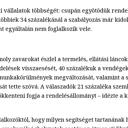
sti vállalatok többségét: csupán egyötödük rend
öbbiek 34 százalékánál a szabályozás már kidol
nt egyáltalán nem foglalkozik vele.
moly zavarokat észlel a termelés, ellátási lánco
elések visszaesését, 40 százalékuk a vendégek
 a munkakörülmények megváltozását, valamint a 
 tette szóvá. A válaszadók 21 százaléka szemb
ökkenteni fogja a rendelésállományt – idézte a 
alkozóktól, hogy milyen segítséget tartanának h