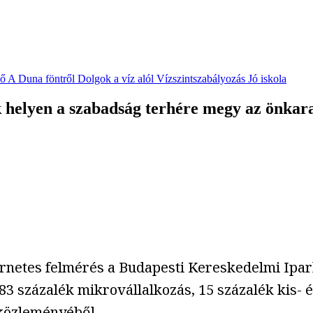
vő
A Duna föntről
Dolgok a víz alól
Vízszintszabályozás
Jó iskola
k helyen a szabadság terhére megy az önkar
ernetes felmérés a Budapesti Kereskedelmi Ipa
 83 százalék mikrovállalkozás, 15 százalék kis- 
i közleményéből.