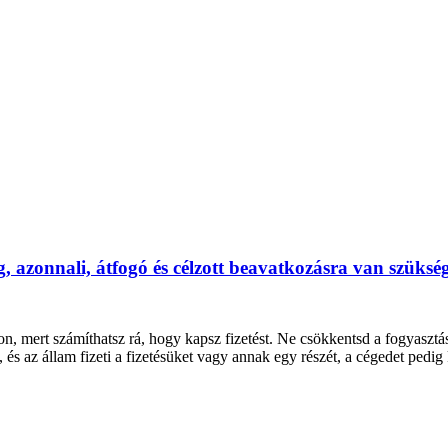
zonnali, átfogó és célzott beavatkozásra van szüksé
on, mert számíthatsz rá, hogy kapsz fizetést. Ne csökkentsd a fogyasztá
, és az állam fizeti a fizetésüket vagy annak egy részét, a cégedet pedi