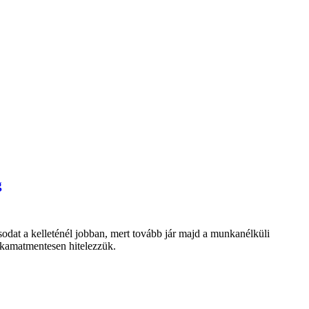
g
sodat a kelleténél jobban, mert tovább jár majd a munkanélküli
g kamatmentesen hitelezzük.