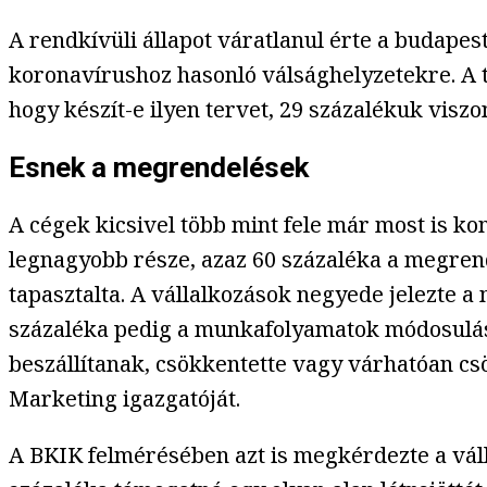
A rendkívüli állapot váratlanul érte a budape
koronavírushoz hasonló válsághelyzetekre. A t
hogy készít-e ilyen tervet, 29 százalékuk viszo
Esnek a megrendelések
A cégek kicsivel több mint fele már most is ko
legnagyobb része, azaz 60 százaléka a megrend
tapasztalta. A vállalkozások negyede jelezte
százaléka pedig a munkafolyamatok módosulását
beszállítanak, csökkentette vagy várhatóan cs
Marketing igazgatóját.
A BKIK felmérésében azt is megkérdezte a váll