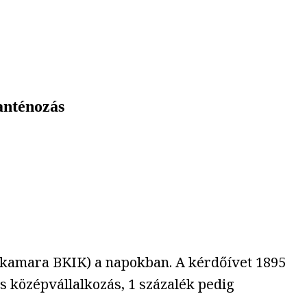
anténozás
rkamara BKIK) a napokban. A kérdőívet 1895
és középvállalkozás, 1 százalék pedig