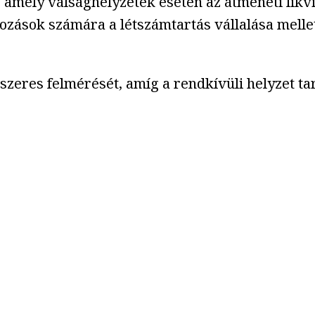
, amely válsághelyzetek esetén az átmeneti likv
kozások számára a létszámtartás vállalása mellet
zeres felmérését, amíg a rendkívüli helyzet tar