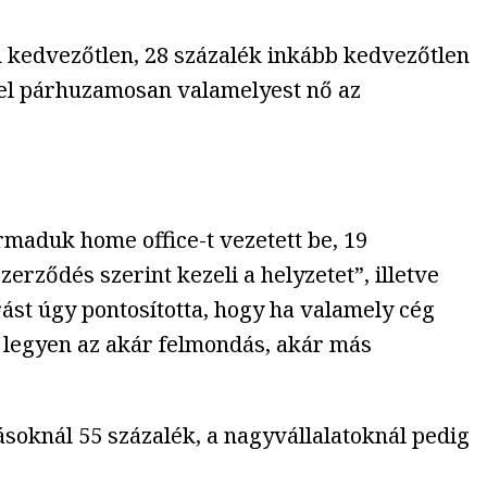
n kedvezőtlen, 28 százalék inkább kedvezőtlen
vel párhuzamosan valamelyest nő az
maduk home office-t vezetett be, 19
rződés szerint kezeli a helyzetet”, illetve
rást úgy pontosította, hogy ha valamely cég
, legyen az akár felmondás, akár más
ásoknál 55 százalék, a nagyvállalatoknál pedig