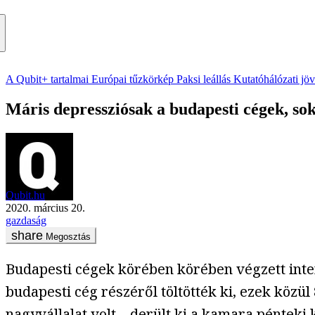
A Qubit+ tartalmai
Európai tűzkörkép
Paksi leállás
Kutatóhálózati jö
Máris depressziósak a budapesti cégek, so
Qubit.hu
2020. március 20.
gazdaság
Megosztás
Budapesti cégek körében körében végzett int
budapesti cég részéről töltötték ki, ezek közül
nagyvállalat volt – derült ki a kamara péntek