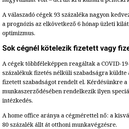
A válaszadó cégek 93 százaléka nagyon kedvező
a prognózis az elkövetkező 6 hónap üzleti ki
optimizmus.
Sok cégnél kötelezik fizetett vagy fi
A cégek többféleképpen reagáltak a COVID-19-j
százalékuk fizetés nélküli szabadságra küldte 
fizetett szabadságot rendelt el. Kérdésünkre a
munkaszerződésében rendelkezik ilyen speciáli
intézkedés.
A home office aránya a cégmérettel nő: a kisvá
80 százalék állt át otthoni munkavégzésre.