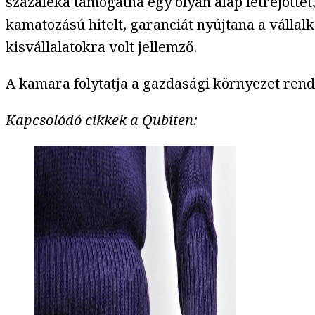
százaléka támogatná egy olyan alap létrejöttét
kamatozású hitelt, garanciát nyújtana a vállal
kisvállalatokra volt jellemző.
A kamara folytatja a gazdasági környezet rends
Kapcsolódó cikkek a Qubiten: