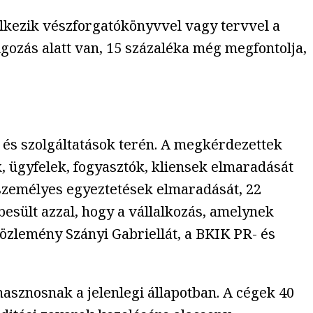
elkezik vészforgatókönyvvel vagy tervvel a
gozás alatt van, 15 százaléka még megfontolja,
k és szolgáltatások terén. A megkérdezettek
, ügyfelek, fogyasztók, kliensek elmaradását
személyes egyeztetések elmaradását, 22
esült azzal, hogy a vállalkozás, amelynek
közlemény Szányi Gabriellát, a BKIK PR- és
asznosnak a jelenlegi állapotban. A cégek 40