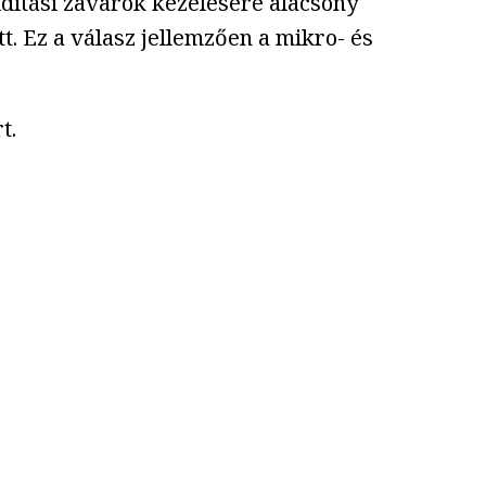
iditási zavarok kezelésére alacsony
t. Ez a válasz jellemzően a mikro- és
t.