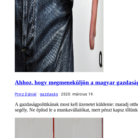
Ahhoz, hogy megmeneküljön a magyar gazdaság, a
Prinz Dániel
gazdaság
2020. március 19.
A gazdaságpolitikának most kell üzenetet küldenie: maradj otth
segély. Ne építsd le a munkavállalókat, mert pénzt kapsz tőlünk