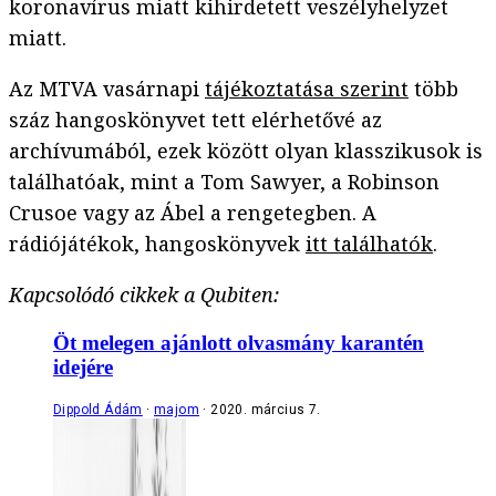
koronavírus miatt kihirdetett veszélyhelyzet
miatt.
Az MTVA vasárnapi
tájékoztatása szerint
több
száz hangoskönyvet tett elérhetővé az
archívumából, ezek között olyan klasszikusok is
találhatóak, mint a Tom Sawyer, a Robinson
Crusoe vagy az Ábel a rengetegben. A
rádiójátékok, hangoskönyvek
itt találhatók
.
Kapcsolódó cikkek a Qubiten:
Öt melegen ajánlott olvasmány karantén
idejére
Dippold Ádám
majom
2020. március 7.