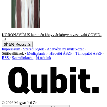
KORONAVÍRUS
karantén
könyvtár
könyv
olvasnivaló
COVID-
19
Megosztás
Impresszum
Szerzői jogok
Adatvédelmi nyilatkozat
Sütibeállítások
Médiaajánlat
Hirdetői ÁSZF
Támogatói ÁSZF
RSS
Szerzőinknek
Írj nekünk
©
2026
Magyar Jeti Zrt.