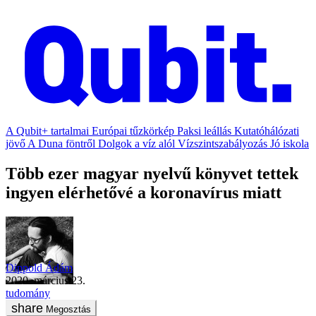
A Qubit+ tartalmai
Európai tűzkörkép
Paksi leállás
Kutatóhálózati
jövő
A Duna föntről
Dolgok a víz alól
Vízszintszabályozás
Jó iskola
Több ezer magyar nyelvű könyvet tettek
ingyen elérhetővé a koronavírus miatt
Dippold Ádám
2020. március 23.
tudomány
Megosztás