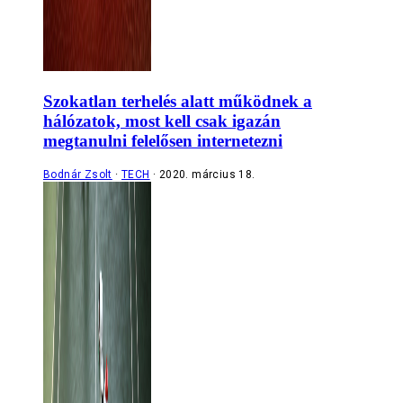
Szokatlan terhelés alatt működnek a
hálózatok, most kell csak igazán
megtanulni felelősen internetezni
Bodnár Zsolt
TECH
2020. március 18.