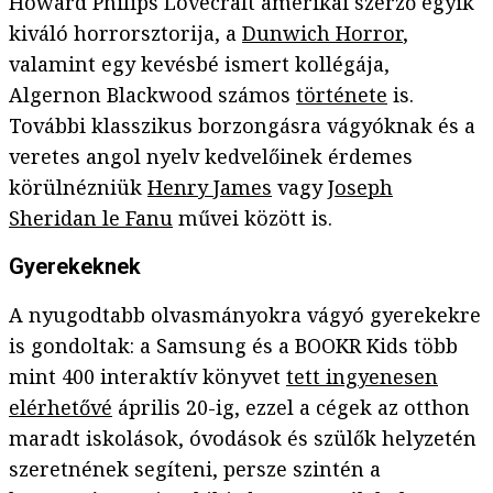
Howard Philips Lovecraft amerikai szerző egyik
kiváló horrorsztorija, a
Dunwich Horror
,
valamint egy kevésbé ismert kollégája,
Algernon Blackwood számos
története
is.
További klasszikus borzongásra vágyóknak és a
veretes angol nyelv kedvelőinek érdemes
körülnézniük
Henry James
vagy
Joseph
Sheridan le Fanu
művei között is.
Gyerekeknek
A nyugodtabb olvasmányokra vágyó gyerekekre
is gondoltak: a Samsung és a BOOKR Kids több
mint 400 interaktív könyvet
tett ingyenesen
elérhetővé
április 20-ig, ezzel a cégek az otthon
maradt iskolások, óvodások és szülők helyzetén
szeretnének segíteni, persze szintén a