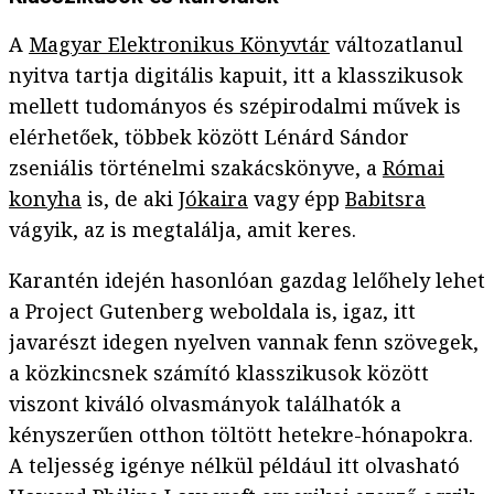
A
Magyar Elektronikus Könyvtár
változatlanul
nyitva tartja digitális kapuit, itt a klasszikusok
mellett tudományos és szépirodalmi művek is
elérhetőek, többek között Lénárd Sándor
zseniális történelmi szakácskönyve, a
Római
konyha
is, de aki
Jókaira
vagy épp
Babitsra
vágyik, az is megtalálja, amit keres.
Karantén idején hasonlóan gazdag lelőhely lehet
a Project Gutenberg weboldala is, igaz, itt
javarészt idegen nyelven vannak fenn szövegek,
a közkincsnek számító klasszikusok között
viszont kiváló olvasmányok találhatók a
kényszerűen otthon töltött hetekre-hónapokra.
A teljesség igénye nélkül például itt olvasható