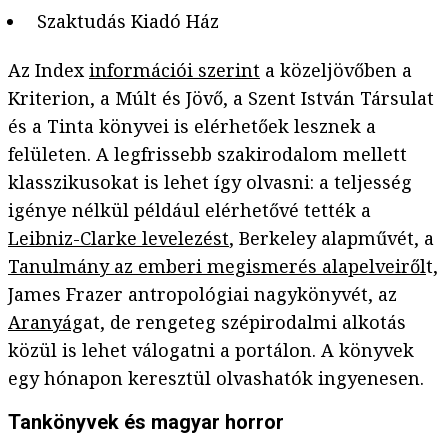
Szaktudás Kiadó Ház
Az Index
információi szerint
a közeljövőben a
Kriterion, a Múlt és Jövő, a Szent István Társulat
és a Tinta könyvei is elérhetőek lesznek a
felületen. A legfrissebb szakirodalom mellett
klasszikusokat is lehet így olvasni: a teljesség
igénye nélkül például elérhetővé tették a
Leibniz-Clarke levelezést
, Berkeley alapművét, a
Tanulmány az emberi megismerés alapelveiről
t,
James Frazer antropológiai nagykönyvét, az
Aranyág
at, de rengeteg szépirodalmi alkotás
közül is lehet válogatni a portálon. A könyvek
egy hónapon keresztül olvashatók ingyenesen.
Tankönyvek és magyar horror