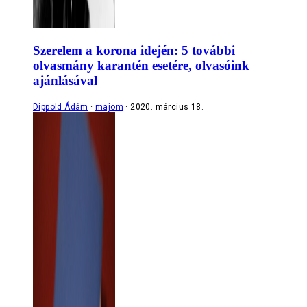
Szerelem a korona idején: 5 további
olvasmány karantén esetére, olvasóink
ajánlásával
Dippold Ádám
majom
2020. március 18.