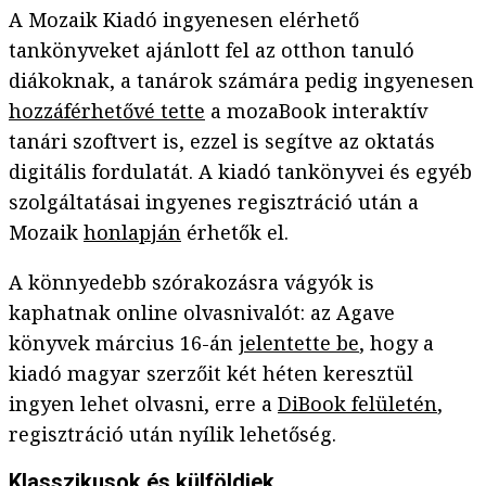
A Mozaik Kiadó ingyenesen elérhető
tankönyveket ajánlott fel az otthon tanuló
diákoknak, a tanárok számára pedig ingyenesen
hozzáférhetővé tette
a mozaBook interaktív
tanári szoftvert is, ezzel is segítve az oktatás
digitális fordulatát. A kiadó tankönyvei és egyéb
szolgáltatásai ingyenes regisztráció után a
Mozaik
honlapján
érhetők el.
A könnyedebb szórakozásra vágyók is
kaphatnak online olvasnivalót: az Agave
könyvek március 16-án
jelentette be
, hogy a
kiadó magyar szerzőit két héten keresztül
ingyen lehet olvasni, erre a
DiBook felületén
,
regisztráció után nyílik lehetőség.
Klasszikusok és külföldiek