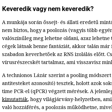
Keveredik vagy nem keveredik?
A munkája során őssejt- és állati eredetű min
nem biztos, hogy a poolozás (vagyis több egyé
valószínűleg meg lehetne oldani, azaz lehetne t
cégek látnak benne fantáziát, akkor talán már f
szabadon keverhetőek az RNS izolálás előtt. C
vírusrészecskét tartalmaz, ami visszavisz mink
A technionos Lázár szerint a pooling módszert
antitesteket azonosító) tesztek, holott azok s
time PCR-el (qPCR) végzett mérések. A jelenle
kimutatták
, hogy világjárvány-helyzetben, am
való hozzáférés, a poolozás működhetne, mivel