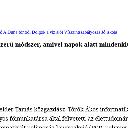
vő
A Duna föntről
Dolgok a víz alól
Vízszintszabályozás
Jó iskola
zerű módszer, amivel napok alatt mindenkit
felder Tamás közgazdász, Török Ákos informatiku
os főmunkatársa által felvetett, az élettudomá
tomatizált
polimeráz-láncreakció
(PCR, polymera