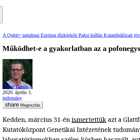
A Qubit+ tartalmai
Európai tűzkörkép
Paksi leállás
Kutatóhálózati jö
Működhet-e a gyakorlatban az a pofonegys
Vajna Tamás
2020. április 3.
tudomány
Megosztás
Kedden, március 31-én
ismertettük
azt a Glatt
Kutatóközpont Genetikai Intézetének tudomány
laboratóriumokban széles körben használt, au