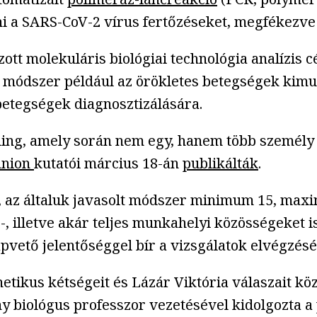
lni a SARS-CoV-2 vírus fertőzéseket, megfékezve
tt molekuláris biológiai technológia analízis c
 módszer például az örökletes betegségek kimut
 betegségek diagnosztizálására.
ling, amely során nem egy, hanem több személy
hnion
kutatói március 18-án
publikálták
.
, az általuk javasolt módszer minimum 15, maxi
, illetve akár teljes munkahelyi közösségeket is. 
pvető jelentőséggel bír a vizsgálatok elvégzésé
tikus kétségeit és Lázár Viktória válaszait kö
 biológus professzor vezetésével kidolgozta a p