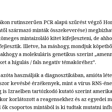
tákon rutinszerűen PCR alapú szűrést végző Horv
ntől származó minták összekeverése) megbízható
ömeges mintaizoláló kitet kifejleszteni, de ahhoz
ejlesztik. Illetve, ha máshogy, mondjuk köpetből
sakhogy a molekuláris genetikus szerint „amen
et a hígulás / fals negatív témaköréhez”.
 azóta használják a diagnosztikában, amióta lé
okszor kevésbé érzékenyek, mint a vírus RNS-éne
g is Izraelben tartózkodó kutató szerint amerik
ikor korlátozott a reagensekhez és az egyedei m
 ők csoportos mintából is ki tudtak mutatni inf