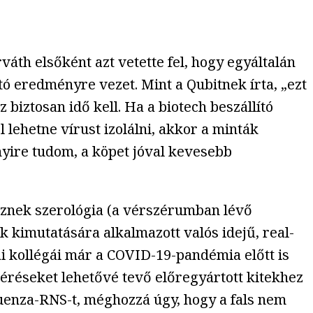
áth elsőként azt vetette fel, hogy egyáltalán
 eredményre vezet. Mint a Qubitnek írta, „ezt
 biztosan idő kell. Ha a biotech beszállító
 lehetne vírust izolálni, akkor a minták
nyire tudom, a köpet jóval kevesebb
teznek szerológia (a vérszérumban lévő
k kimutatására alkalmazott valós idejű, real-
ai kollégái már a COVID-19-pandémia előtt is
éréseket lehetővé tevő előregyártott kitekhez
luenza-RNS-t, méghozzá úgy, hogy a fals nem