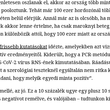
nletesen oszlanak el, akkor az ország több mint 
 pooloztunk. Tehát már 100 ezer hordozónál több
héten belül elérjük. Annál már az is olcsóbb, ha
k akkor lenne értelme, ha csak maroknyi beteg
n különbözik attól, hogy 100 ezer miatt az orszá
frissebb kutatásokat
idézte, amelyekben azt vi
egatív eredményeitől. Kiderült, hogy a PCR-metó
RS-CoV-2 vírus RNS-ének kimutatásában. Ráadásul
t a szerológiai teszteknél egyáltalán nem ritk
ani, hogy melyik egyedi minta pozitív”.
ellé, az jó. Ez a 10 százalék ugye egy plusz 10 
 negatívot remélve, és valójában – tudtunkon kí