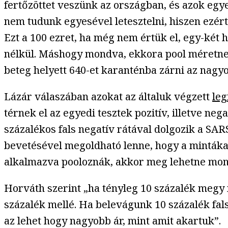
fertőzöttet veszünk az országban, és azok egye
nem tudunk egyesével letesztelni, hiszen ezért
Ezt a 100 ezret, ha még nem értük el, egy-két 
nélkül. Máshogy mondva, ekkora pool méretne
beteg helyett 640-et karanténba zárni az nagyo
Lázár válaszában azokat az általuk végzett
leg
térnek el az egyedi tesztek pozitív, illetve n
százalékos fals negatív rátával dolgozik a SA
bevetésével megoldható lenne, hogy a mintáka
alkalmazva pooloznák, akkor meg lehetne mond
Horváth szerint „ha tényleg 10 százalék megy m
százalék mellé. Ha belevágunk 10 százalék fals
az lehet hogy nagyobb ár, mint amit akartuk”.