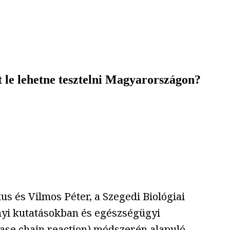
 le lehetne tesztelni Magyarországon?
s és Vilmos Péter, a Szegedi Biológiai
nyi kutatásokban és egészségügyi
se chain reaction) módszerén alapuló