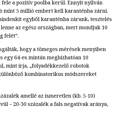
fele a pozitív poolba kerül. Ennyit nyilván
 mint 5 millió embert kell karanténba zárni.
 mindenkit egyből karanténba zárunk, tesztelés
 lenne az egész országban, mert mondjuk 10
g felét”.
zsgálták, hogy a tömeges mérések menyiben
dus egy 64-es mintán megbízhatóan 10
, mint írja, „folyadékkezelő robotok
a különböző kombinatorikus módszereket
százalék amellé az ismeretlen (kb. 5-10)
vül – 20-30 százalék a fals negatívak aránya,