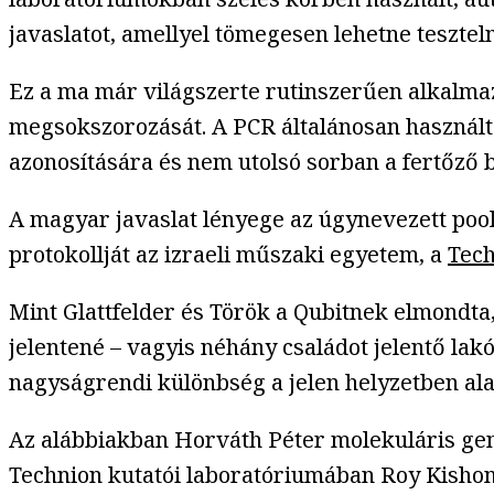
javaslatot, amellyel tömegesen lehetne teszte
Ez a ma már világszerte rutinszerűen alkalmazo
megsokszorozását. A PCR általánosan használt
azonosítására és nem utolsó sorban a fertőző
A magyar javaslat lényege az úgynevezett poo
protokollját az izraeli műszaki egyetem, a
Tec
Mint Glattfelder és Török a Qubitnek elmondta
jelentené – vagyis néhány családot jelentő lakó-
nagyságrendi különbség a jelen helyzetben ala
Az alábbiakban Horváth Péter molekuláris gene
Technion kutatói laboratóriumában Roy Kishony