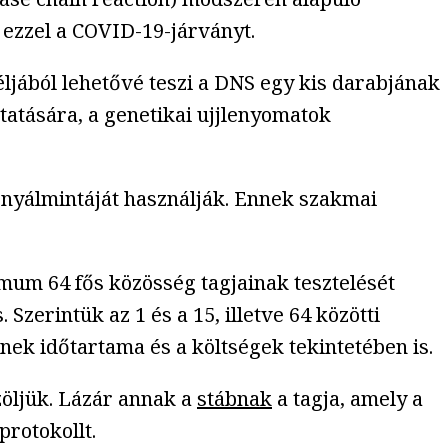
 ezzel a COVID-19-járványt.
éljából lehetővé teszi a DNS egy kis darabjának
atására, a genetikai ujjlenyomatok
 nyálmintáját használják. Ennek szakmai
mum 64 fős közösség tagjainak tesztelését
Szerintük az 1 és a 15, illetve 64 közötti
nek időtartama és a költségek tekintetében is.
zöljük. Lázár annak a
stábnak
a tagja, amely a
rotokollt.